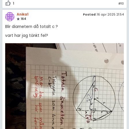
1
#10
Anika1
Postad:
16 apr 2025 21:54
164
Blir diametern då totalt c ?
vart har jag tänkt fel?