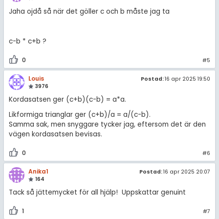
Jaha ojdå så när det göller c och b måste jag ta
c-b * c+b ?
0
#5
Louis
Postad:
16 apr 2025 19:50
3976
Kordasatsen ger (c+b)(c-b) = a*a.
Likformiga trianglar ger (c+b)/a = a/(c-b).
Samma sak, men snyggare tycker jag, eftersom det är den
vägen kordasatsen bevisas.
0
#6
Anika1
Postad:
16 apr 2025 20:07
164
Tack så jättemycket för all hjälp! Uppskattar genuint
1
#7