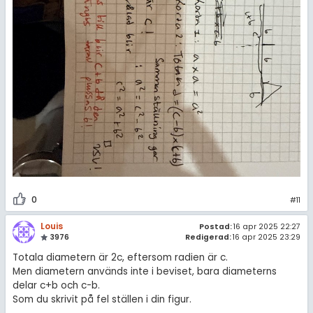
0
#11
Louis
Postad:
16 apr 2025 22:27
3976
Redigerad:
16 apr 2025 23:29
Totala diametern är 2c, eftersom radien är c.
Men diametern används inte i beviset, bara diameterns
delar c+b och c-b.
Som du skrivit på fel ställen i din figur.