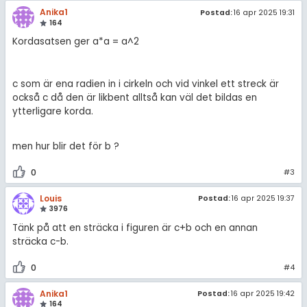
Anika1
Postad:
16 apr 2025 19:31
164
Kordasatsen ger a*a = a^2
c som är ena radien in i cirkeln och vid vinkel ett streck är
också c då den är likbent alltså kan väl det bildas en
ytterligare korda.
men hur blir det för b ?
0
#3
Louis
Postad:
16 apr 2025 19:37
3976
Tänk på att en sträcka i figuren är c+b och en annan
sträcka c-b.
0
#4
Anika1
Postad:
16 apr 2025 19:42
164