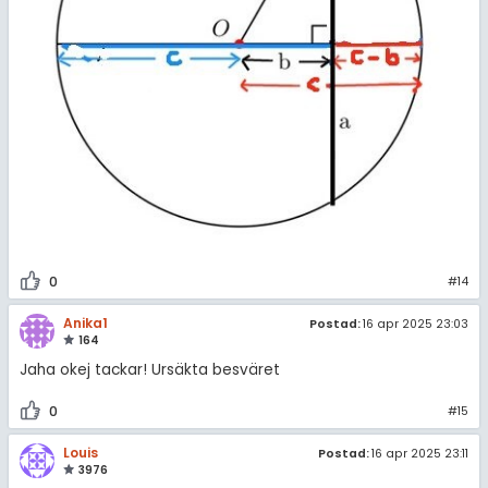
0
#14
Anika1
Postad:
16 apr 2025 23:03
164
Jaha okej tackar! Ursäkta besväret
0
#15
Louis
Postad:
16 apr 2025 23:11
3976