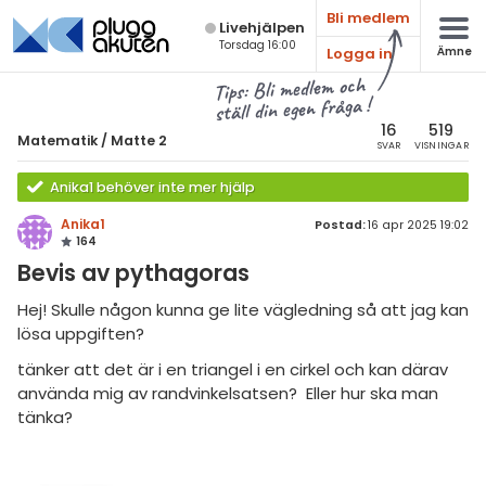
Bli medlem
Live­hjälpen
Torsdag 16:00
Logga in
Ämne
atematik
Alla ämnen
Tips: Bli medlem och
ställ din egen fråga !
Matematik
sik
atematik
16
519
Matematik
/
Matte 2
SVAR
VISNINGAR
Alla trådar
emi
Matte 2
Anika1 behöver inte mer hjälp
Alla trådar
skurs 7
ologi
Anika1
Postad:
16 apr 2025 19:02
164
skurs 8
Algebra
knik & Bygg
Bevis av pythagoras
skurs 9
Andragradsekvationer
rogrammering
Hej! Skulle någon kunna ge lite vägledning så att jag kan
tte 1
Funktioner och grafer
lösa uppgiften?
venska
tte 2
tänker att det är i en triangel i en cirkel och kan därav
Linjära ekvationssystem
använda mig av randvinkelsatsen? Eller hur ska man
ngelska
tte 3
Logik och geometri
tänka?
er språk
tte 4
Logaritmer
tte 5