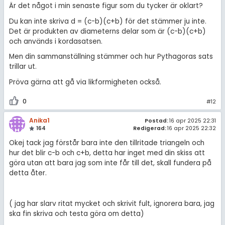
Är det något i min senaste figur som du tycker är oklart?
Du kan inte skriva d = (c-b)(c+b) för det stämmer ju inte.
Det är produkten av diameterns delar som är (c-b)(c+b)
och används i kordasatsen.
Men din sammanställning stämmer och hur Pythagoras sats
trillar ut.
Pröva gärna att gå via likformigheten också.
0
#12
Anika1
Postad:
16 apr 2025 22:31
164
Redigerad:
16 apr 2025 22:32
Okej tack jag förstår bara inte den tillritade triangeln och
hur det blir c-b och c+b, detta har inget med din skiss att
göra utan att bara jag som inte får till det, skall fundera på
detta åter.
( jag har slarv ritat mycket och skrivit fult, ignorera bara, jag
ska fin skriva och testa göra om detta)