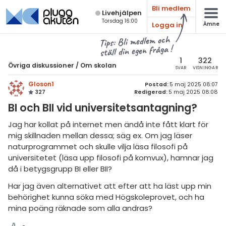
Bli medlem
Live­hjälpen
Torsdag 16:00
Logga in
Ämne
atematik
Alla ämnen
Tips: Bli medlem och
ställ din egen fråga !
sik
Övriga diskussioner
1
322
Övriga diskussioner
/
Om skolan
SVAR
VISNINGAR
Alla trådar
emi
Gloson1
Postad:
5 maj 2025 08:07
327
Redigerad:
5 maj 2025 08:08
Om skolan
ologi
BI och BII vid universitetsantagning?
Om Pluggakuten.se
knik & Bygg
Jag har kollat på internet men ändå inte fått klart för
Studieteknik
mig skillnaden mellan dessa; säg ex. Om jag läser
rogrammering
naturprogrammet och skulle vilja läsa filosofi på
Allmänna diskussioner
universitetet (läsa upp filosofi på komvux), hamnar jag
venska
då i betygsgrupp BI eller BII?
Livehjälpen
ngelska
Har jag även alternativet att efter att ha läst upp min
Topplistor
behörighet kunna söka med Högskoleprovet, och ha
er språk
mina poäng räknade som alla andras?
Regler