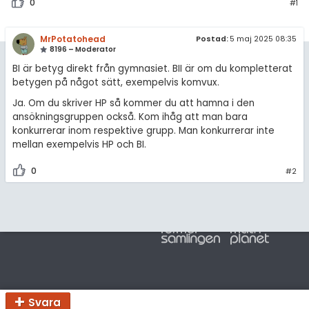
amhällsorientering
0
#1
För lärare
konomi
MrPotatohead
Postad:
5 maj 2025 08:35
8196 – Moderator
2 inloggade
ler ämnen
BI är betyg direkt från gymnasiet. BII är om du kompletterat
betygen på något sätt, exempelvis komvux.
riga diskussioner
Om Pluggakuten
Ja. Om du skriver HP så kommer du att hamna i den
ansökningsgruppen också. Kom ihåg att man bara
Allmänna villkor
konkurrerar inom respektive grupp. Man konkurrerar inte
mellan exempelvis HP och BI.
Cookie-inställningar
0
#2
Svara