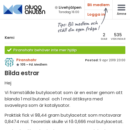
Bli medlem
Live­hjälpen
Torsdag 16:00
Logga in
Ämne
atematik
Alla ämnen
Tips: Bli medlem och
ställ din egen fråga !
sik
Kemi
2
535
Kemi
SVAR
VISNINGAR
Alla trådar
emi
Piranshahr behöver inte mer hjälp
Grundskola
ologi
Piranshahr
Postad:
9 apr 2019 23:00
105 – Fd. Medlem
Kemi 1
knik & Bygg
Bilda estrar
Kemi 2
rogrammering
Hej
Universitet
Vi framställde butylacetat som är en ester genom att
venska
Allmänna diskussioner
blanda 1 mol butanol och 1 mol ättiksyra med
svavelsyra som är katalysator.
ngelska
Livehjälpen
Praktisk fick vi 98,44 gram butylacetat som motsvarar
er språk
0,8474 mol. Teoretisk skulle vi få 0,666 mol butylacetat.
Topplistor