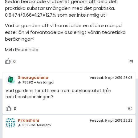
amhällsorientering
Sedan beräknade vi utbytet genom att dela det
Regler
praktiska substansmängden med det praktiska.
konomi
0,8474/0,66=1,27=127% som ser inte rimlig ut!
För lärare
Vad är grunden att vi framställde en större mängd
ler ämnen
ester än vi förväntade av oss enligt våran teoretiska
4 inloggade
beräkningar?
riga diskussioner
Mvh Piranshahr
Om Pluggakuten
0
#1
Allmänna villkor
Smaragdalena
Postad:
9 apr 2019 23:05
Cookie-inställningar
78892 – Avstängd
Vad gjorde ni för att rena fram butylacetatet från
reaktionsblandningen?
0
#2
Piranshahr
Postad:
9 apr 2019 23:23
105 – Fd. Medlem