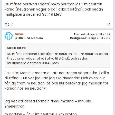
Du måste beräkna (delta)m=m neutron lös - m neutron
kärna (neutronen väger olika i olika tillstånd), och sedan
multiplicera det med 931,49 MeV.
0
#6
Soso
Postad:
14 apr 2021 20:24
382 – Fd. Medlem
Redigerad:
14 apr 2021 22:12
Alex111 skrev:
Du måste beräkna (delta)m=m neutron lös - m neutron kärna
(neutronen väger olika i olika tillstånd), och sedan
multiplicera det med 931,49 MeV.
Ja juste! Men hur menar du att neutronen väger olika i olika
tillstånd? Hur vet jag vad jag ska använda? Och även, hur
får jag fram m neutron lös och hur beräknar jag massan för
kärnan hos en neutron?
jag vet att dessa formeln finns: mkärna = mnuklid-
Zmelektron
m partikel = (A-Z)m neutron + Zm proton