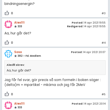
bindningsenergin?
0
#3
Alex111
Postad:
14 apr 2021 19:55
333
Redigerad:
14 apr 2021 19:55
Aa, hur går det?
0
#4
Soso
Postad:
14 apr 2021 20:07
382 – Fd. Medlem
Alex111 skrev:
Aa, hur går det?
Jag får fel svar, gör precis så som formeln i boken säger :
(delta)m = mpartikel - mkärna och jag får 2MeV
0
#5
Alex111
Postad:
14 apr 2021 20:14
333