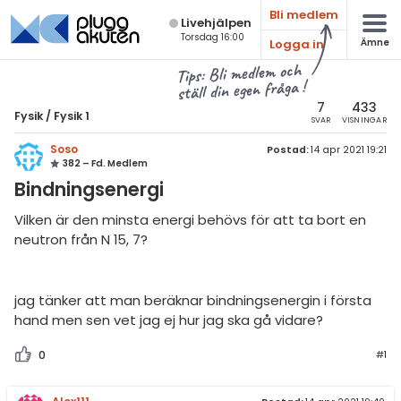
Bli medlem
Live­hjälpen
Torsdag 16:00
Logga in
Ämne
atematik
Alla ämnen
Tips: Bli medlem och
ställ din egen fråga !
sik
Fysik
7
433
Fysik
/
Fysik 1
SVAR
VISNINGAR
Alla trådar
emi
Soso
Postad:
14 apr 2021 19:21
382 – Fd. Medlem
Grundskola
ologi
Bindningsenergi
Fysik 1
knik & Bygg
Vilken är den minsta energi behövs för att ta bort en
Fysik 2
neutron från N 15, 7?
rogrammering
Universitet
venska
jag tänker att man beräknar bindningsenergin i första
MaFy (fysikdelen)
hand men sen vet jag ej hur jag ska gå vidare?
ngelska
Allmänna diskussioner
0
#1
er språk
Livehjälpen