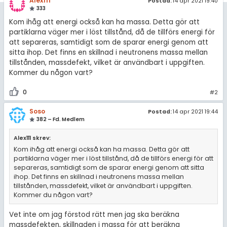
amhällsorientering
Alex111
Postad:
14 apr 2021 19:40
Topplistor
333
konomi
Kom ihåg att energi också kan ha massa. Detta gör att
Regler
partiklarna väger mer i löst tillstånd, då de tillförs energi för
ler ämnen
att separeras, samtidigt som de sparar energi genom att
För lärare
sitta ihop. Det finns en skillnad i neutronens massa mellan
tillstånden, massdefekt, vilket är användbart i uppgiften.
riga diskussioner
Kommer du någon vart?
7 inloggade
0
#2
Om Pluggakuten
Soso
Postad:
14 apr 2021 19:44
382 – Fd. Medlem
Allmänna villkor
Alex111 skrev:
Cookie-inställningar
Kom ihåg att energi också kan ha massa. Detta gör att
partiklarna väger mer i löst tillstånd, då de tillförs energi för att
separeras, samtidigt som de sparar energi genom att sitta
ihop. Det finns en skillnad i neutronens massa mellan
tillstånden, massdefekt, vilket är användbart i uppgiften.
Kommer du någon vart?
Vet inte om jag förstod rätt men jag ska beräkna
massdefekten, skillnaden i massa för att beräkna