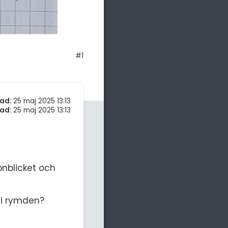
#1
ad:
25 maj 2025 13:13
ad:
25 maj 2025 13:13
onblicket och
 i rymden?