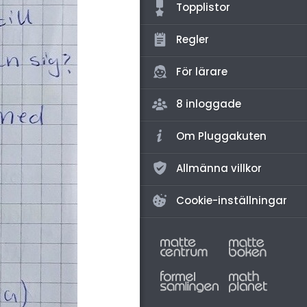
amhällsorientering
Topplistor
konomi
Regler
ler ämnen
För lärare
riga diskussioner
8 inloggade
Om Pluggakuten
Allmänna villkor
Cookie-inställningar