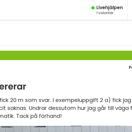
Live­hjälpen
1
volontär
M
Fy
K
Bi
P
Te
P
lererar
S
fick 20 m som svar. I exempeluppgift 2 a) fick ja
acit saknas. Undrar dessutom hur jag går till väga f
E
ematik. Tack på förhand!
Fl