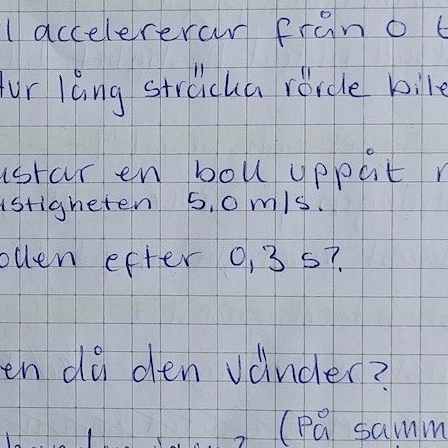
S
E
F
Öv