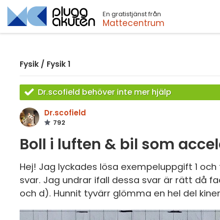
En gratistjänst från
Sök
Mattecentrum
Fysik
/
Fysik 1
Dr.scofield behöver inte mer hjälp
Dr.scofield
792
Boll i luften & bil som acce
Hej! Jag lyckades lösa exempeluppgift 1 och 
svar. Jag undrar ifall dessa svar är rätt då f
och d). Hunnit tyvärr glömma en hel del kin