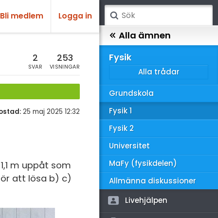
Bli medlem
Logga in
atematik
Alla ämnen
sik
Fysik
2
253
SVAR
VISNINGAR
Alla trådar
emi
Grundskola
ologi
Fysik 1
ostad:
25 maj 2025 12:32
knik & Bygg
Fysik 2
rogrammering
Universitet
venska
MaFy (fysikdelen)
g 1,1 m uppåt som
ör att lösa b) c)
ngelska
Allmänna diskussioner
er språk
Livehjälpen