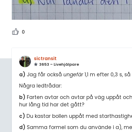
0
sictransit
3653 – Livehjälpare
a)
Jag får också
ungefär
1,1 m efter 0,3 s, s
Några ledtrådar:
b)
Farten avtar och avtar på väg uppåt och t
hur lång tid har det gått?
c)
Du kastar bollen uppåt med starthastighe
d)
Samma formel som du använde i a), men 