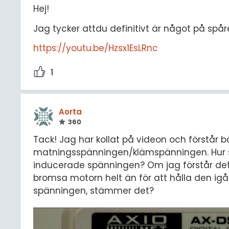
Hej!
Jag tycker attdu definitivt är något på spåre
https://youtu.be/Hzsx1EsLRnc
1
Aorta
360
Tack! Jag har kollat på videon och förstår b
matningsspänningen/klämspänningen. Hur ska 
inducerade spänningen? Om jag förstår det 
bromsa motorn helt än för att hålla den ig
spänningen, stämmer det?