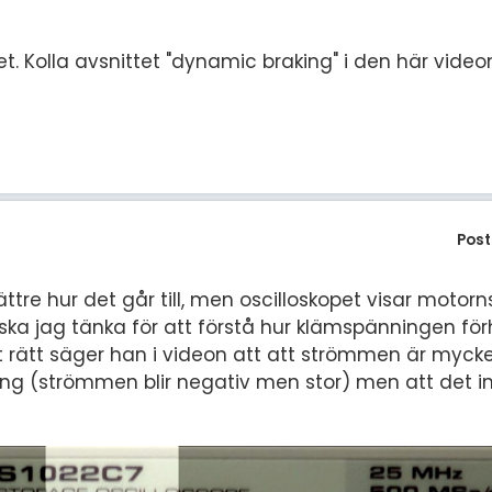
t. Kolla avsnittet "dynamic braking" i den här video
Post
ättre hur det går till, men oscilloskopet visar motor
jag tänka för att förstå hur klämspänningen förhål
rätt säger han i videon att att strömmen är mycket
ång (strömmen blir negativ men stor) men att det i