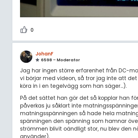
0
JohanF
6598 – Moderator
Jag har ingen större erfarenhet från DC-m
vi börjar med videon, så tror jag inte att de
köra in i en tegelvägg som han säger...).
På det sättet han gör det så kopplar han f
påverkas ju såklart inte matningsspänningen
matningsspänningen så hade hela matningssp
spänningen den spänning som hamnar över ko
strömmen blivit oändligt stor, nu blev den n
använder).