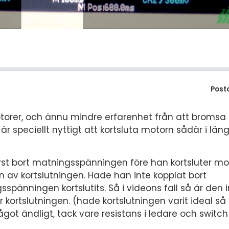
Post
otorer, och ännu mindre erfarenhet från att broms
t är speciellt nyttigt att kortsluta motorn sådär i lä
örst bort matningsspänningen före han kortsluter mo
 av kortslutningen. Hade han inte kopplat bort
änningen kortslutits. Så i videons fall så är den
rtslutningen. (hade kortslutningen varit ideal så 
ågot ändligt, tack vare resistans i ledare och swit