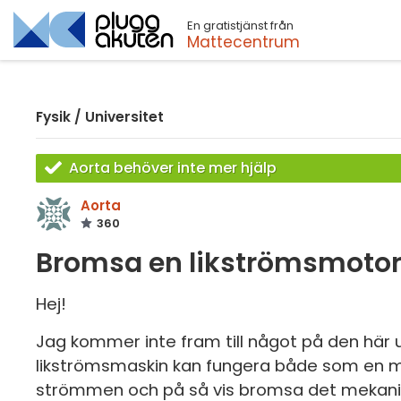
En gratistjänst från
Sök
Mattecentrum
Fysik
/
Universitet
Aorta behöver inte mer hjälp
Aorta
360
Bromsa en likströmsmotor 
Hej!
Jag kommer inte fram till något på den här upp
likströmsmaskin kan fungera både som en mo
strömmen och på så vis bromsa det mekanisk