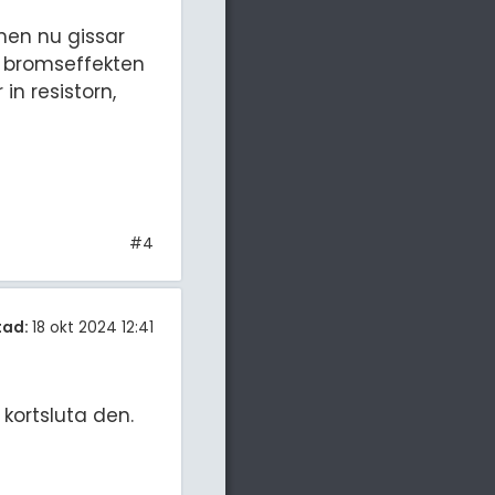
men nu gissar
na bromseffekten
n resistorn,
#4
tad:
18 okt 2024 12:41
kortsluta den.