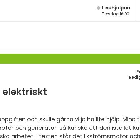
Live­hjälpen
Torsdag 16:00
M
Fy
K
Bi
P
Te
Redi
P
elektriskt
S
E
giften och skulle gärna vilja ha lite hjälp. Mina 
tor och generator, så kanske att den istället ka
Fl
a arbetet. I texten står det likströmsmotor och