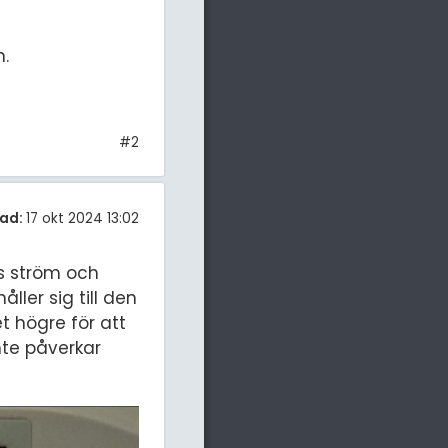
n.
#2
ad:
17 okt 2024 13:02
ns ström och
ler sig till den
 högre för att
nte påverkar