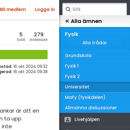
Bli medlem
Logga in
atematik
Alla ämnen
sik
Fysik
5
279
SVAR
VISNINGAR
Alla trådar
emi
Grundskola
ologi
Fysik 1
ostad:
16 okt 2024 09:32
knik & Bygg
gerad:
16 okt 2024 09:38
Fysik 2
rogrammering
Universitet
venska
MaFy (fysikdelen)
ngelska
Allmänna diskussioner
tankar är att en
n ta upp
er språk
Livehjälpen
 inte