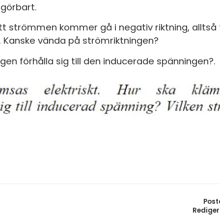
S
 görbart.
E
t strömmen kommer gå i negativ riktning, alltså til
te. Kanske vända på strömriktningen?
F
en förhålla sig till den inducerade spänningen?.
Öv
Post
Rediger