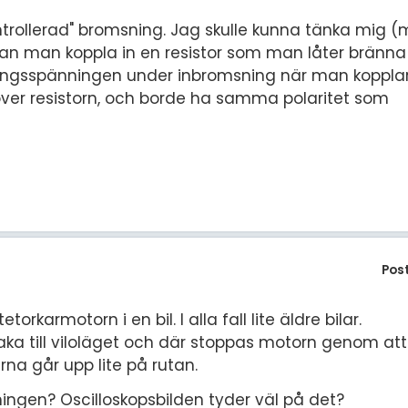
ontrollerad" bromsning. Jag skulle kunna tänka mig (
så kan man koppla in en resistor som man låter brän
ngsspänningen under inbromsning när man kopplar i
r resistorn, och borde ha samma polaritet som
Pos
karmotorn i en bil. I alla fall lite äldre bilar.
aka till viloläget och där stoppas motorn genom att 
arna går upp lite på rutan.
ingen? Oscilloskopsbilden tyder väl på det?