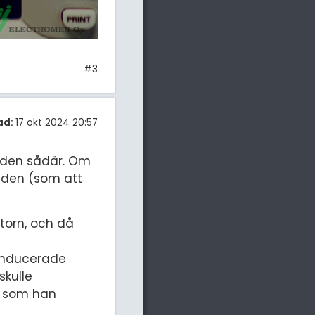
#3
ad:
17 okt 2024 20:57
a den sådär. Om
ngden (som att
torn, och då
 inducerade
skulle
ch som han