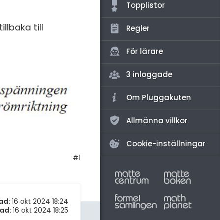
amhällsorientering
Topplistor
konomi
lbaka till
Regler
ler ämnen
För lärare
riga diskussioner
3 inloggade
Om Pluggakuten
Allmänna villkor
Cookie-inställningar
#1
ad:
16 okt 2024 18:24
ad:
16 okt 2024 18:25