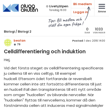
Bli medlem
Live­hjälpen
Torsdag 16:00
Logga in
Ämne
atematik
Alla ämnen
Tips: Bli medlem och
ställ din egen fråga !
sik
Biologi
0
1033
Biologi
/
Biologi 2
SVAR
VISNINGAR
Alla trådar
emi
beatan
Postad:
1 dec 2018 14:00
79
Grundskola
ologi
Celldifferentiering och induktion
Biologi 1
knik & Bygg
Hej,
Biologi 2
Vid det första steget av celldifferentering specificeras
rogrammering
Universitet
ju cellerna till en viss celltyp, till exempel
venska
hudcell. Eftersom ödet fortfarande är reversibelt
Allmänna diskussioner
kommer cellen inte att fortsätta differentieras till just
ngelska
en hudcell ifall den transplanteras till ett nytt område
Livehjälpen
som omger "hudcellen" av blivande nervceller. När
er språk
"hudcellen" flyttas till nervcellerna, kommer då den
Topplistor
förstnämnda cellen att induceras med signalmolekyler