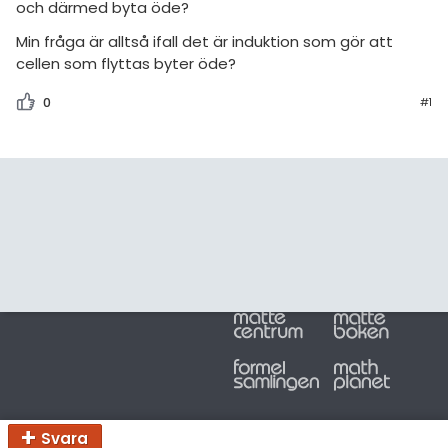
amhällsorientering
och därmed byta öde?
Regler
Min fråga är alltså ifall det är induktion som gör att
konomi
cellen som flyttas byter öde?
För lärare
ler ämnen
0
#1
9 inloggade
riga diskussioner
Om Pluggakuten
Allmänna villkor
Cookie-inställningar
Svara