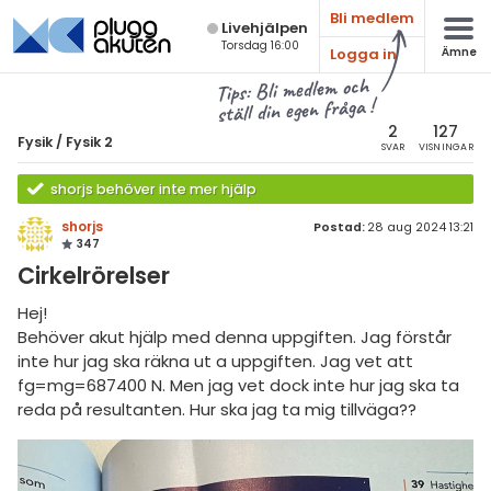
Bli medlem
Live­hjälpen
Torsdag 16:00
Logga in
Ämne
atematik
Alla ämnen
Tips: Bli medlem och
ställ din egen fråga !
sik
Fysik
2
127
Fysik
/
Fysik 2
SVAR
VISNINGAR
Alla trådar
emi
shorjs behöver inte mer hjälp
Grundskola
ologi
shorjs
Postad:
28 aug 2024 13:21
347
Fysik 1
knik & Bygg
Cirkelrörelser
Fysik 2
rogrammering
Hej!
Universitet
Behöver akut hjälp med denna uppgiften. Jag förstår
venska
inte hur jag ska räkna ut a uppgiften. Jag vet att
MaFy (fysikdelen)
fg=mg=687400 N. Men jag vet dock inte hur jag ska ta
ngelska
Allmänna diskussioner
reda på resultanten. Hur ska jag ta mig tillväga??
er språk
Livehjälpen