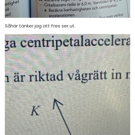
Såhär tänker jag att Fres ser ut.