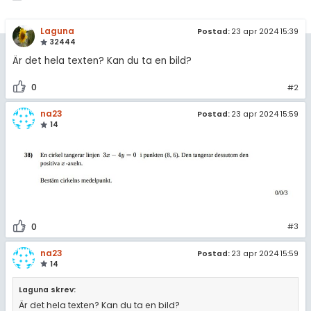
amhällsorientering
Livehjälpen
för högskolan
konomi
Laguna
Postad:
23 apr 2024 15:39
Topplistor
32444
iversitet
ler ämnen
Är det hela texten? Kan du ta en bild?
Regler
gskoleprovet
riga diskussioner
0
#2
Fy (mattedelen)
För lärare
na23
Postad:
23 apr 2024 15:59
lmänna diskussioner
14
3 inloggade
Om Pluggakuten
Allmänna villkor
0
#3
Cookie-inställningar
na23
Postad:
23 apr 2024 15:59
14
Laguna skrev:
Är det hela texten? Kan du ta en bild?