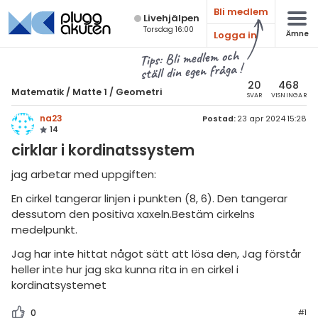
Bli medlem
Live­hjälpen
Torsdag 16:00
Logga in
Ämne
atematik
Alla ämnen
Tips: Bli medlem och
ställ din egen fråga !
Matematik
sik
atematik
20
468
Matematik
/
Matte 1
/
Geometri
SVAR
VISNINGAR
Alla trådar
emi
Matte 1
na23
Postad:
23 apr 2024 15:28
14
Alla trådar
skurs 7
ologi
cirklar i kordinatssystem
skurs 8
Aritmetik
knik & Bygg
jag arbetar med uppgiften:
skurs 9
Algebra
En cirkel tangerar linjen i punkten (8, 6). Den tangerar
rogrammering
tte 1
dessutom den positiva xaxeln.Bestäm cirkelns
Funktioner
venska
medelpunkt.
tte 2
Geometri
Jag har inte hittat något sätt att lösa den, Jag förstår
ngelska
tte 3
Procent
heller inte hur jag ska kunna rita in en cirkel i
kordinatsystemet
er språk
tte 4
Sannolikhet och statistik
0
#1
tte 5