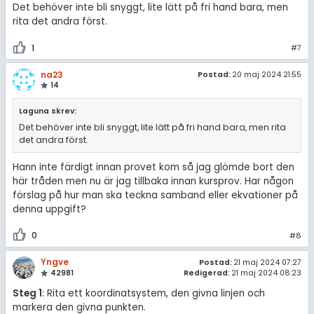
Det behöver inte bli snyggt, lite lätt på fri hand bara, men
rita det andra först.
1
#7
na23
Postad:
20 maj 2024 21:55
14
Laguna skrev:
Det behöver inte bli snyggt, lite lätt på fri hand bara, men rita
det andra först.
Hann inte färdigt innan provet kom så jag glömde bort den
här tråden men nu är jag tillbaka innan kursprov. Har någon
förslag på hur man ska teckna samband eller ekvationer på
denna uppgift?
0
#8
Yngve
Postad:
21 maj 2024 07:27
42981
Redigerad:
21 maj 2024 08:23
Steg 1
: Rita ett koordinatsystem, den givna linjen och
markera den givna punkten.