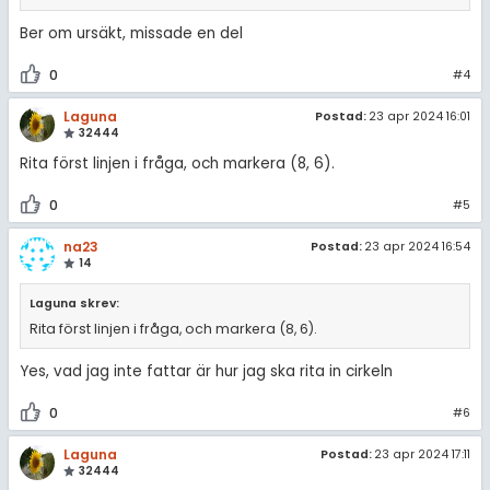
Ber om ursäkt, missade en del
0
#4
Laguna
Postad:
23 apr 2024 16:01
32444
Rita först linjen i fråga, och markera (8, 6).
0
#5
na23
Postad:
23 apr 2024 16:54
14
Laguna skrev:
Rita först linjen i fråga, och markera (8, 6).
Yes, vad jag inte fattar är hur jag ska rita in cirkeln
0
#6
Laguna
Postad:
23 apr 2024 17:11
32444