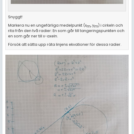
Snyggt!
Markera nu en ungefärliga medelpunkt (x
, y
) i cirkeln och
m
m
rita från den två radier: En som går till tangeringspunkten och
en som går ner till x-axeln.
Försök att sätta upp räta linjens ekvationer för dessa radier.