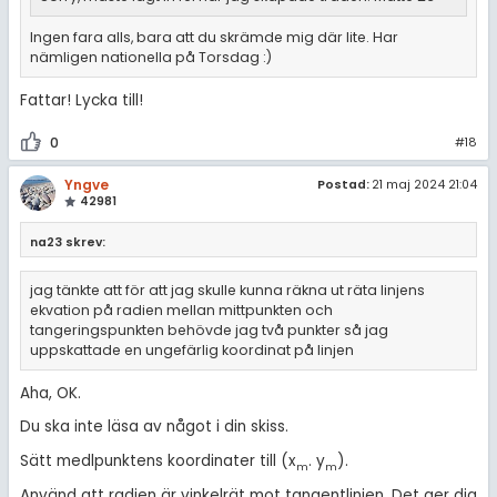
Ingen fara alls, bara att du skrämde mig där lite. Har
nämligen nationella på Torsdag :)
Fattar! Lycka till!
0
#18
Yngve
Postad:
21 maj 2024 21:04
42981
na23 skrev:
jag tänkte att för att jag skulle kunna räkna ut räta linjens
ekvation på radien mellan mittpunkten och
tangeringspunkten behövde jag två punkter så jag
uppskattade en ungefärlig koordinat på linjen
Aha, OK.
Du ska inte läsa av något i din skiss.
Sätt medlpunktens koordinater till (x
. y
).
m
m
Använd att radien är vinkelrät mot tangentlinjen. Det ger dig