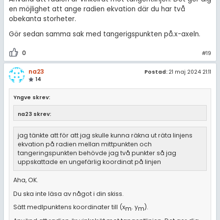
en möjlighet att ange radien ekvation där du har två
obekanta storheter.
Gör sedan samma sak med tangerigspunkten på.x-axeln.
0
#19
na23
Postad:
21 maj 2024 21:11
14
Yngve skrev:
na23 skrev:
jag tänkte att för att jag skulle kunna räkna ut räta linjens
ekvation på radien mellan mittpunkten och
tangeringspunkten behövde jag två punkter så jag
uppskattade en ungefärlig koordinat på linjen
Aha, OK.
Du ska inte läsa av något i din skiss.
Sätt medlpunktens koordinater till (x
. y
).
m
m