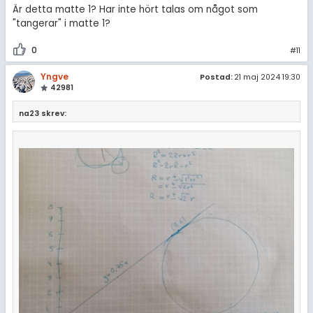
Är detta matte 1? Har inte hört talas om något som
"tangerar" i matte 1?
0
#11
Yngve
Postad:
21 maj 2024 19:30
42981
na23 skrev: