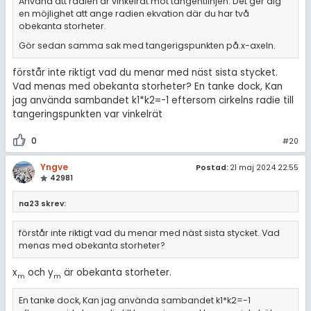
Använd att radien är vinkelrät mot tangentlinjen. Det ger dig
en möjlighet att ange radien ekvation där du har två
obekanta storheter.
Gör sedan samma sak med tangerigspunkten på.x-axeln.
förstår inte riktigt vad du menar med näst sista stycket.
Vad menas med obekanta storheter? En tanke dock, Kan
jag använda sambandet k1*k2=-1 eftersom cirkelns radie till
tangeringspunkten var vinkelrät
0
#20
Yngve
Postad:
21 maj 2024 22:55
42981
na23 skrev:
förstår inte riktigt vad du menar med näst sista stycket. Vad
menas med obekanta storheter?
x
och y
är obekanta storheter.
m
m
En tanke dock, Kan jag använda sambandet k1*k2=-1