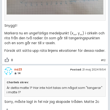
Snyggt!
Markera nu en ungefärliga medelpunkt (x
, y
) i cirkeln och
m
m
rita från den två radier: En som går till tangeringspunkten
och en som går ner till x-axeln.
Försök att sätta upp räta linjens ekvationer för dessa radier.
0
#12
na23
Postad:
21 maj 2024 19:54
14
Charlieb skrev:
Är detta matte 1? Har inte hört talas om något som "tangerar"
i matte 1?
Sorry, måste lagt in fel när jag skapade tråden. Matte 2c