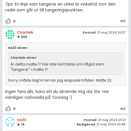
Tips
: En linje som tangerar en cirkel är vinkelrät mot den
radie som går ut till tangeringspunkten.
0
#15
Charlieb
Postad:
21 maj 2024 20:07
500
na23 skrev:
Charlieb skrev:
Är detta matte 1? Har inte hört talas om något som
"tangerar" i matte 1?
Sorry, måste lagt in fel när jag skapade tråden. Matte 2c
Ingen fara alls, bara att du skrämde mig där lite. Har
nämligen nationella på Torsdag :)
0
#16
na23
Postad:
21 maj 2024 20:21
14
Redigerad:
21 maj 2024 20:48