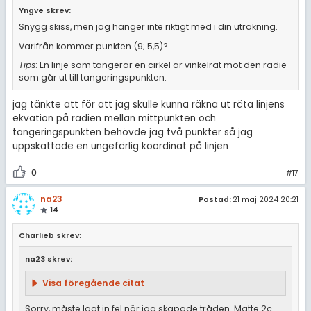
Yngve skrev:
Snygg skiss, men jag hänger inte riktigt med i din uträkning.
Varifrån kommer punkten (9; 5,5)?
Tips
: En linje som tangerar en cirkel är vinkelrät mot den radie
som går ut till tangeringspunkten.
jag tänkte att för att jag skulle kunna räkna ut räta linjens
ekvation på radien mellan mittpunkten och
tangeringspunkten behövde jag två punkter så jag
uppskattade en ungefärlig koordinat på linjen
0
#17
na23
Postad:
21 maj 2024 20:21
14
Charlieb skrev:
na23 skrev:
Visa föregående citat
Sorry, måste lagt in fel när jag skapade tråden. Matte 2c