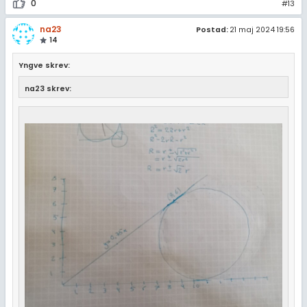
0
#13
na23
Postad:
21 maj 2024 19:56
14
Yngve skrev:
na23 skrev: