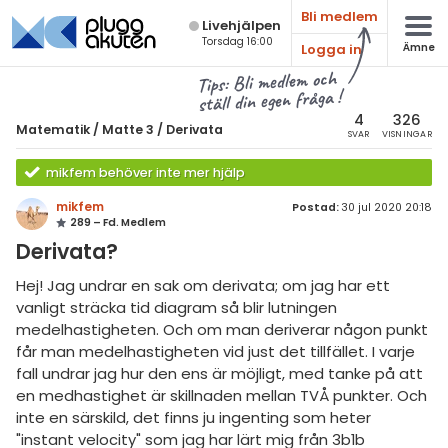
Bli medlem
Live­hjälpen
Torsdag 16:00
Logga in
Ämne
atematik
Alla ämnen
Tips: Bli medlem och
ställ din egen fråga !
Matematik
sik
atematik
4
326
Matematik
/
Matte 3
/
Derivata
SVAR
VISNINGAR
Alla trådar
emi
Matte 3
mikfem behöver inte mer hjälp
Alla trådar
skurs 7
ologi
mikfem
Postad:
30 jul 2020 20:18
289 – Fd. Medlem
skurs 8
Algebraiska uttryck
knik & Bygg
Derivata?
skurs 9
Derivata
rogrammering
Hej! Jag undrar en sak om derivata; om jag har ett
tte 1
Naturliga logaritmer
vanligt sträcka tid diagram så blir lutningen
venska
medelhastigheten. Och om man deriverar någon punkt
tte 2
Integraler
får man medelhastigheten vid just det tillfället. I varje
ngelska
fall undrar jag hur den ens är möjligt, med tanke på att
tte 3
Trigonometri
en medhastighet är skillnaden mellan TVÅ punkter. Och
er språk
tte 4
inte en särskild, det finns ju ingenting som heter
Livehjälpen
"instant velocity" som jag har lärt mig från 3b1b
tte 5