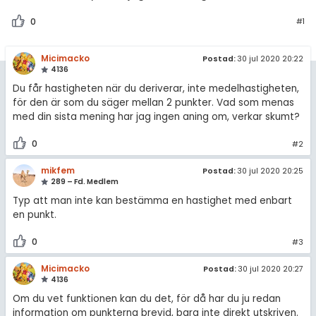
amhällsorientering
Topplistor
0
#1
för högskolan
konomi
Regler
iversitet
Micimacko
ler ämnen
Postad:
30 jul 2020 20:22
4136
gskoleprovet
För lärare
Du får hastigheten när du deriverar, inte medelhastigheten,
riga diskussioner
Fy (mattedelen)
för den är som du säger mellan 2 punkter. Vad som menas
8 inloggade
med din sista mening har jag ingen aning om, verkar skumt?
lmänna diskussioner
0
Om Pluggakuten
#2
mikfem
Postad:
30 jul 2020 20:25
Allmänna villkor
289 – Fd. Medlem
Typ att man inte kan bestämma en hastighet med enbart
Cookie-inställningar
en punkt.
0
#3
Micimacko
Postad:
30 jul 2020 20:27
4136
Om du vet funktionen kan du det, för då har du ju redan
information om punkterna brevid, bara inte direkt utskriven.