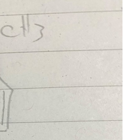
S
E
F
Öv