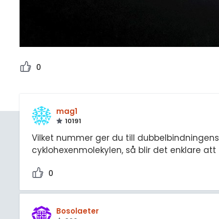
0
mag1
10191
Vilket nummer ger du till dubbelbindningens
cyklohexenmolekylen, så blir det enklare at
0
Bosolaeter