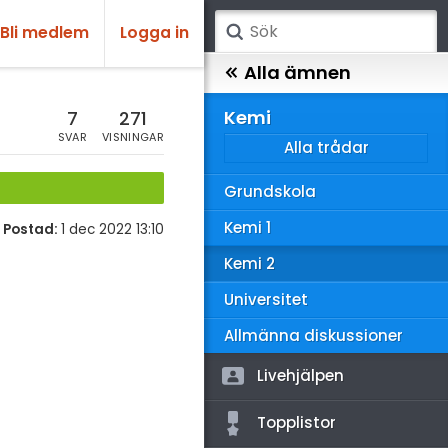
Bli medlem
Logga in
atematik
Alla ämnen
sik
Kemi
7
271
SVAR
VISNINGAR
Alla trådar
emi
Grundskola
ologi
Kemi 1
Postad:
1 dec 2022 13:10
knik & Bygg
Kemi 2
rogrammering
Universitet
venska
Allmänna diskussioner
ngelska
Livehjälpen
er språk
Topplistor