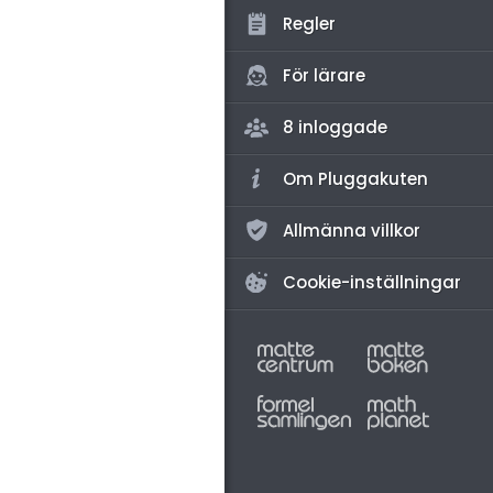
amhällsorientering
Regler
konomi
För lärare
ler ämnen
8 inloggade
riga diskussioner
Om Pluggakuten
Allmänna villkor
Cookie-inställningar