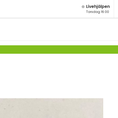
Live­hjälpen
Torsdag 16:00
M
Fy
K
Bi
Te
P
S
E
Fl