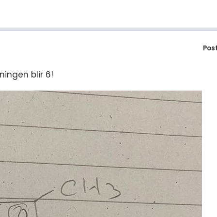
Pos
ingen blir 6!