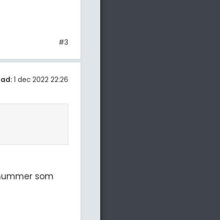
#3
tad:
1 dec 2022 22:26
gt nummer som