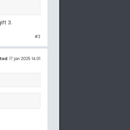
ift 3.
#3
tad:
17 jan 2025 14:01