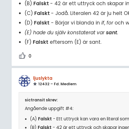
(B)
Falskt
- 42 är ett uttryck och skapar i
(C)
Falskt
- Jodå. Literalen 42 är ju helt O
(D)
Falskt
- Börjar vi blanda in
if
,
for
och
w
(E) hade du själv konstaterat var
sant
.
(F)
Falskt
eftersom (E) är sant.
0
ljuslykta
12432 – Fd. Medlem
sictransit skrev:
Angående uppgift #4:
(A)
Falskt
- Ett uttryck kan vara en literal som 
(B)
Falskt
- 42 är ett uttryck och skapar ingen