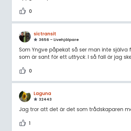
0
sictransit
3656 – Livehjälpare
Som Yngve påpekat så ser man inte själva frå
som är sant för ett
uttryck
. I så fall är jag s
0
Laguna
32443
Jag tror att det är det som trådskaparen me
1