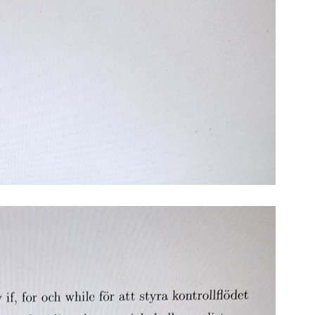
S
E
F
Öv