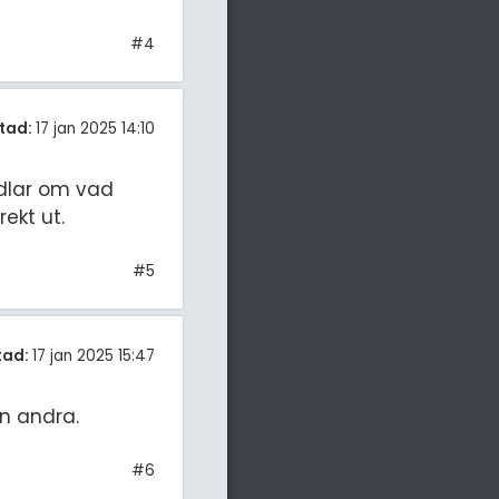
#4
tad:
17 jan 2025 14:10
ndlar om vad
rekt ut.
#5
tad:
17 jan 2025 15:47
en andra.
#6