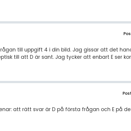
Pos
gan till uppgift 4 i din bild. Jag gissar att det ha
keptisk till att D är sant. Jag tycker att enbart E ser kor
Pos
nar: att rätt svar är D på första frågan och E på d