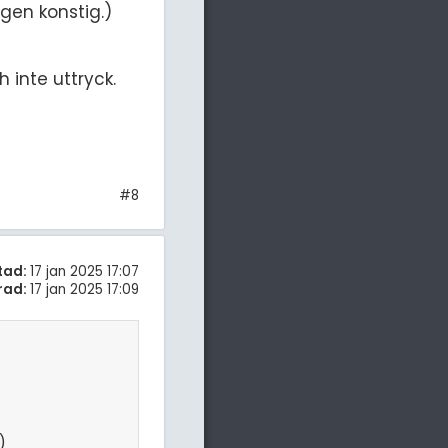
ngen konstig.)
 inte uttryck.
#8
tad:
17 jan 2025 17:07
rad:
17 jan 2025 17:09
)