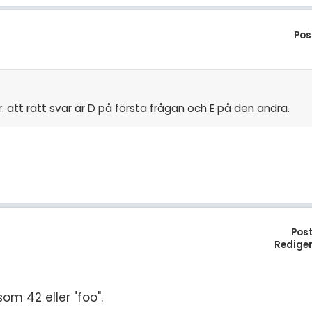
Pos
 att rätt svar är D på första frågan och E på den andra.
Pos
Redige
som 42 eller "foo".