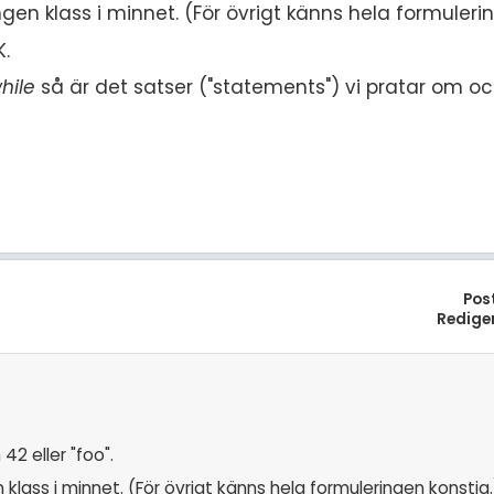
ngen klass i minnet. (För övrigt känns hela formuleri
K.
hile
så är det satser ("statements") vi pratar om och
Pos
Redige
42 eller "foo".
 klass i minnet. (För övrigt känns hela formuleringen konstig.