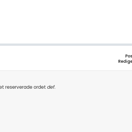
Po
Redig
 det reserverade ordet
def
.