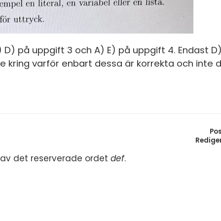
) D) på uppgift 3 och A) E) på uppgift 4. Endast D
de kring varför enbart dessa är korrekta och inte 
Po
Redige
p av det reserverade ordet
def
.