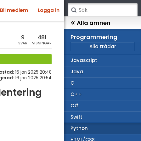
Bli medlem
Logga in
atematik
Alla ämnen
sik
Programmering
9
481
SVAR
VISNINGAR
Alla trådar
emi
Javascript
ologi
Java
ostad:
16 jan 2025 20:48
knik & Bygg
gerad:
16 jan 2025 20:54
C
rogrammering
dentering
C++
venska
C#
ngelska
Swift
er språk
Python
HTML/CSS