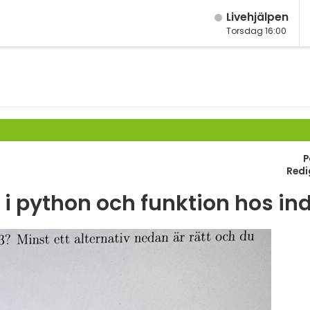
Live­hjälpen
Torsdag 16:00
M
Fy
K
Bi
P
Te
Redi
P
 i python och funktion hos in
S
E
Fl