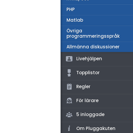
amhällsorientering
PHP
konomi
Matlab
ler ämnen
Övriga
programmeringsspråk
riga diskussioner
Allmänna diskussioner
Livehjälpen
Topplistor
Regler
För lärare
5 inloggade
Om Pluggakuten