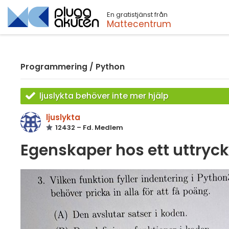
En gratistjänst från
Sök
Mattecentrum
Programmering
/
Python
ljuslykta behöver inte mer hjälp
ljuslykta
12432 – Fd. Medlem
Egenskaper hos ett uttryck