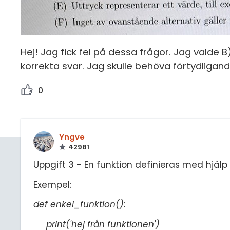
Hej! Jag fick fel på dessa frågor. Jag valde B
korrekta svar. Jag skulle behöva förtydligan
0
Yngve
42981
Uppgift 3 - En funktion definieras med hjäl
Exempel:
def enkel_funktion():
print('hej från funktionen')