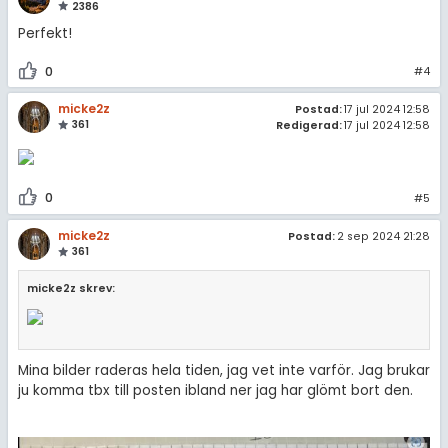
2386
Perfekt!
0
#4
micke2z
Postad:
17 jul 2024 12:58
361
Redigerad:
17 jul 2024 12:58
0
#5
micke2z
Postad:
2 sep 2024 21:28
361
micke2z skrev:
Mina bilder raderas hela tiden, jag vet inte varför. Jag brukar
ju komma tbx till posten ibland ner jag har glömt bort den.