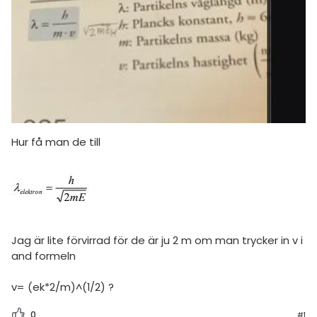
amhällsorientering
Topplistor
konomi
Regler
ler ämnen
För lärare
riga diskussioner
3 inloggade
Om Pluggakuten
Hur få man de till
Allmänna villkor
Cookie-inställningar
Jag är lite förvirrad för de är ju 2 m om man trycker in v i
and formeln
v= (ek*2/m)^(1/2) ?
0
#1