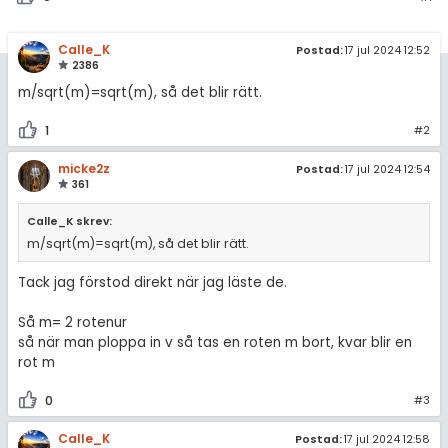
Calle_K
Postad:
17 jul 2024 12:52
2386
m/sqrt(m)=sqrt(m), så det blir rätt.
1
#2
micke2z
Postad:
17 jul 2024 12:54
361
Calle_K skrev:
m/sqrt(m)=sqrt(m), så det blir rätt.
Tack jag förstod direkt när jag läste de.
Så m= 2 rotenur
så när man ploppa in v så tas en roten m bort, kvar blir en
rot m
0
#3
Calle_K
Postad:
17 jul 2024 12:58