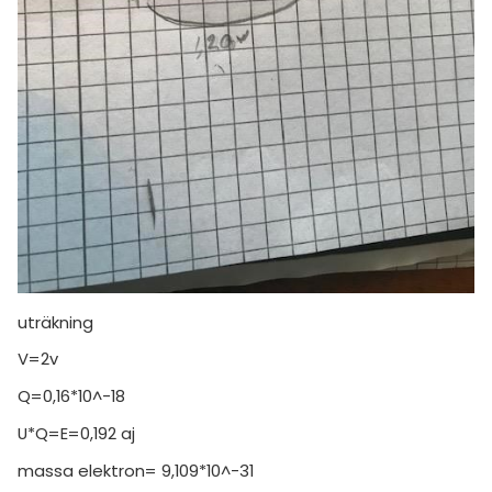
uträkning
V=2v
Q=0,16*10^-18
U*Q=E=0,192 aj
massa elektron= 9,109*10^-31