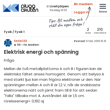
Bli medlem
Live­hjälpen
Torsdag 16:00
Logga in
Ämne
atematik
Alla ämnen
Tips: Bli medlem och
ställ din egen fråga !
sik
Fysik
2
210
Fysik
/
Fysik 1
SVAR
VISNINGAR
Alla trådar
emi
tintin123
Postad:
9 feb 2019 15:31
56 – Fd. Medlem
Grundskola
ologi
Elektrisk energi och spänning
Fysik 1
knik & Bygg
Fråga
Fysik 2
Mellan de två metallplattorna A och B i figuren kan de
rogrammering
Universitet
elektriska fältet anses homogent. Genom att belysa A
venska
med starkt ljus kan man frigöra elektroner ur den. När
MaFy (fysikdelen)
spänningen mellan A och B är 1,2 V, når de snabbaste
ngelska
elektronerna nätt och jämt fram till B för att sedan
Allmänna diskussioner
"falla" tillbaka mot A. Avståndet AB är 1,5 cm.
er språk
rörelseenergi= 0,192 aj
Livehjälpen