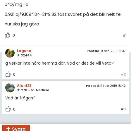
U*Q/mg=d
0,921 aj/9,109*10^-31*9,82 fast svaret på det blir helt fel
hur ska jag göra
0
#1
Laguna
Postad:
9 feb 2019 15:37
32444
g verkar inte höra hemma där. Vad är det de vill veta?
0
#2
Alan123
Postad:
9 feb 2019 18:42
278 – Fd. Medlem
Vad är frågan?
0
#3
Svara