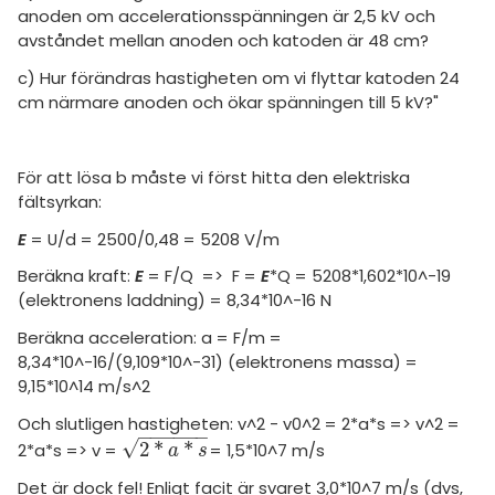
amhällsorientering
Topplistor
anoden om accelerationsspänningen är 2,5 kV och
avståndet mellan anoden och katoden är 48 cm?
konomi
Regler
c) Hur förändras hastigheten om vi flyttar katoden 24
ler ämnen
cm närmare anoden och ökar spänningen till 5 kV?"
För lärare
riga diskussioner
11 inloggade
För att lösa b måste vi först hitta den elektriska
fältsyrkan:
Om Pluggakuten
E
= U/d = 2500/0,48 = 5208 V/m
Allmänna villkor
Beräkna kraft:
E
= F/Q => F =
E
*Q = 5208*1,602*10^-19
(elektronens laddning) = 8,34*10^-16 N
Cookie-inställningar
Beräkna acceleration: a = F/m =
8,34*10^-16/(9,109*10^-31) (elektronens massa) =
9,15*10^14 m/s^2
Och slutligen hastigheten: v^2 - v0^2 = 2*a*s => v^2 =
−
−
−
−
−
−
√
2
*
*
2*a*s => v =
= 1,5*10^7 m/s
2
*
a
*
s
a
s
Det är dock fel! Enligt facit är svaret 3,0*10^7 m/s (dvs,