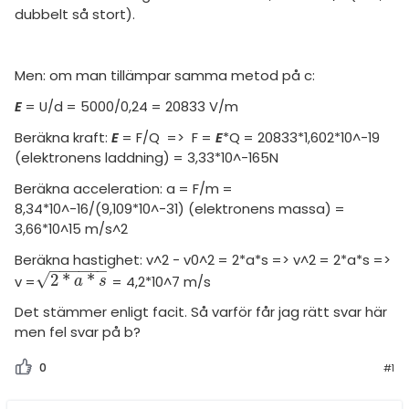
dubbelt så stort).
Men: om man tillämpar samma metod på c:
E
= U/d = 5000/0,24 = 20833 V/m
Beräkna kraft:
E
= F/Q => F =
E
*Q = 20833*1,602*10^-19
(elektronens laddning) = 3,33*10^-165N
Beräkna acceleration: a = F/m =
8,34*10^-16/(9,109*10^-31) (elektronens massa) =
3,66*10^15 m/s^2
Beräkna hastighet: v^2 - v0^2 = 2*a*s => v^2 = 2*a*s =>
−
−
−
−
−
−
√
2
*
*
v =
= 4,2*10^7 m/s
2
*
a
*
s
a
s
Det stämmer enligt facit. Så varför får jag rätt svar här
men fel svar på b?
0
#1