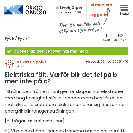
Bli medlem
Live­hjälpen
Torsdag 16:00
Logga in
Ämne
atematik
Alla ämnen
Tips: Bli medlem och
ställ din egen fråga !
sik
Fysik
1
62
Fysik
/
Fysik 1
SVAR
VISNINGAR
Alla trådar
emi
avionesrapidos behöver inte mer hjälp
Grundskola
ologi
avionesrapidos
Postad:
22 nov 2025 14:16
35
Fysik 1
knik & Bygg
Elektriska fält. Varför blir det fel på b
Fysik 2
men inte på c?
rogrammering
Universitet
"Strålningen från ett röntgenrör skapas när elektroner
venska
med hög hastighet slår in i anoden som består av en
MaFy (fysikdelen)
metallyta. Ju snabbare elektronerna rör sig desto mer
ngelska
Allmänna diskussioner
energirik blir röntgenstrålningen.
er språk
[a-frågan är irrelevant här]
Livehjälpen
b) Vilken hastighet har elektronerna när de når fram till