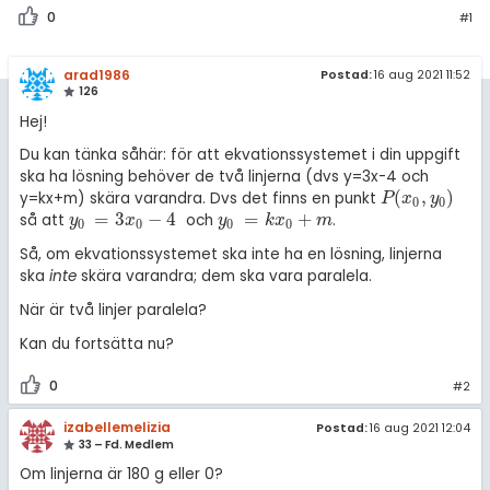
0
#1
arad1986
Postad:
16 aug 2021 11:52
126
Hej!
Du kan tänka såhär: för att ekvationssystemet i din uppgift
ska ha lösning behöver de två linjerna (dvs y=3x-4 och
(
,
)
y=kx+m) skära varandra. Dvs det finns en punkt
P
(
x
0
,
y
0
)
P
x
y
0
0
=
3
−
4
=
+
så att
och
.
y
0
=
3
x
0
-
4
y
0
=
k
x
0
+
m
y
x
y
k
x
m
0
0
0
0
Så, om ekvationssystemet ska inte ha en lösning, linjerna
ska
inte
skära varandra; dem ska vara paralela.
När är två linjer paralela?
Kan du fortsätta nu?
0
#2
izabellemelizia
Postad:
16 aug 2021 12:04
33 – Fd. Medlem
Om linjerna är 180 g eller 0?