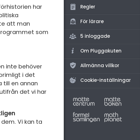
amhällsorientering
örhistorien har
Regler
konomi
litiska
För lärare
nte att man
ler ämnen
i programmet som
5 inloggade
riga diskussioner
Om Pluggakuten
Allmänna villkor
en inte behöver
rimligt i det
Cookie-inställningar
till en annan
tifrån det vi har
tligen
 dem. Vi kan ta