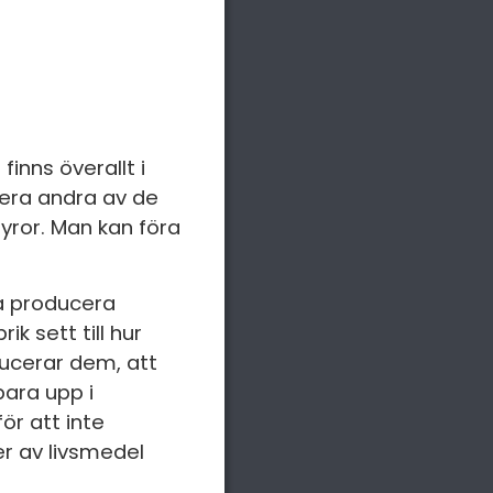
inns överallt i
lera andra av de
yror. Man kan föra
na producera
k sett till hur
ducerar dem, att
bara upp i
ör att inte
er av livsmedel