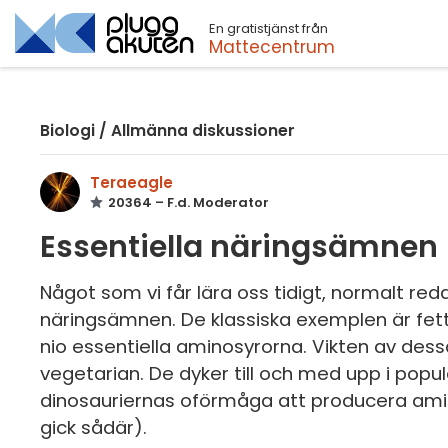
En gratistjänst från
Sök
Mattecentrum
Biologi
/
Allmänna diskussioner
Teraeagle
20364 – F.d. Moderator
Essentiella näringsämnen
Något som vi får lära oss tidigt, normalt reda
näringsämnen. De klassiska exemplen är fet
nio essentiella aminosyrorna. Vikten av des
vegetarian. De dyker till och med upp i populä
dinosauriernas oförmåga att producera amino
gick sådär).