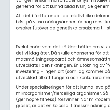
Vår gemensamma förfader åt lysin istället o
generna för att kunna bilda lysin, de generna
Att det i fortfarande i de relativt rika dela
brist på vissa näringsämnen är nog mest kopp
orsaker (utöver de genetiska orsakerna til
Evolutionärt vore det så klart bättre om vi ku
det vi idag äter. Då skulle chanserna för at
matsmältningsapparat och ämnesomsättning 
utvecklats i den riktningen. En utökning av "
investering - ingen art (som jag kommer på)
utvecklad till att fungera och konkurrera me
Under specialiseringen för att kunna leva p
mikroorganismer/flercelliga organismer. Så 
(ger högre fitness) försvinner. När mikrobe
gräset, är det en kolossal fitnessminskning 