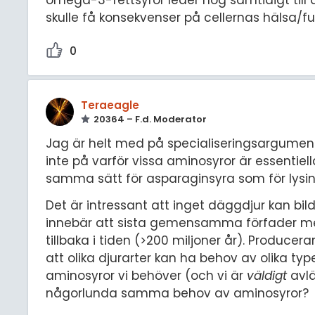
skulle få konsekvenser på cellernas hälsa/fu
0
Teraeagle
20364 – F.d. Moderator
Jag är helt med på specialiseringsargumentet
inte på varför vissa aminosyror är essentie
samma sätt för asparaginsyra som för lysin
Det är intressant att inget däggdjur kan bild
innebär att sista gemensamma förfader me
tillbaka i tiden (>200 miljoner år). Produce
att olika djurarter kan ha behov av olika ty
aminosyror vi behöver (och vi är
väldigt
avlä
någorlunda samma behov av aminosyror?