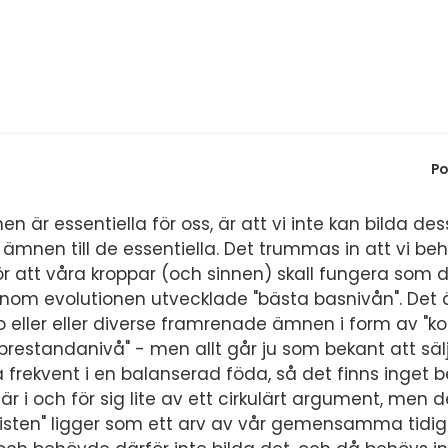
Po
en är essentiella för oss, är att vi inte kan bilda des
a ämnen till de essentiella. Det trummas in att vi be
ör att våra kroppar (och sinnen) skall fungera som d
n genom evolutionen utvecklade "bästa basnivån". De
 eller eller diverse framrenade ämnen i form av "kostt
jd prestandanivå" - men allt går ju som bekant att s
rekvent i en balanserad föda, så det finns inget b
r i och för sig lite av ett cirkulärt argument, men d
bristen" ligger som ett arv av vår gemensamma tidig