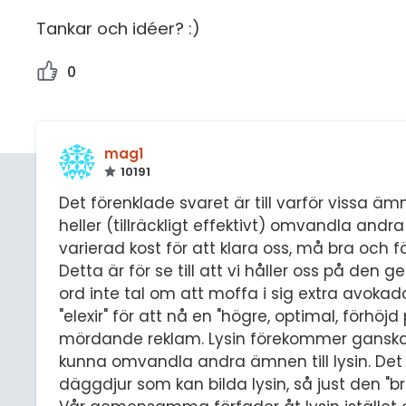
Tankar och idéer? :)
0
mag1
10191
Det förenklade svaret är till varför vissa ämn
heller (tillräckligt effektivt) omvandla andr
varierad kost för att klara oss, må bra och f
Detta är för se till att vi håller oss på de
ord inte tal om att moffa i sig extra avokado
"elexir" för att nå en "högre, optimal, förhö
mördande reklam. Lysin förekommer ganska f
kunna omvandla andra ämnen till lysin. Det ä
däggdjur som kan bilda lysin, så just den "