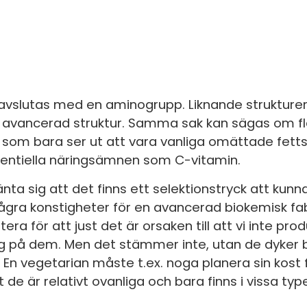
avslutas med en aminogrupp. Liknande strukturer f
er avancerad struktur. Samma sak kan sägas om f
 som bara ser ut att vara vanliga omättade fetts
ntiella näringsämnen som C-vitamin.
änta sig att det finns ett selektionstryck att kun
några konstigheter för en avancerad biokemisk fabri
a för att just det är orsaken till att vi inte pro
tag på dem. Men det stämmer inte, utan de dyker 
l. En vegetarian måste t.ex. noga planera sin kost f
 de är relativt ovanliga och bara finns i vissa typ