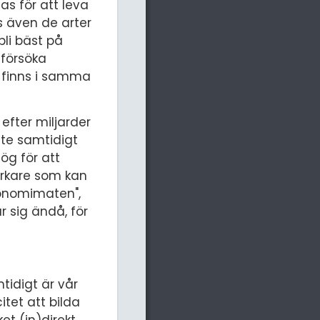
as för att leva
s även de arter
bli bäst på
 försöka
 finns i samma
efter miljarder
nte samtidigt
ög för att
erkare som kan
ronomimaten",
r sig ändå, för
tidigt är vår
tet att bilda
et (in)direkt