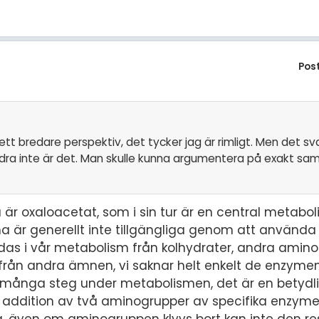
Pos
tt bredare perspektiv, det tycker jag är rimligt. Men det sv
ndra inte är det. Man skulle kunna argumentera på exakt sa
 är oxaloacetat, som i sin tur är en central metaboli
na är generellt inte tillgängliga genom att använda
das i vår metabolism från kolhydrater, andra amino
 från andra ämnen, vi saknar helt enkelt de enzyme
d många steg under metabolismen, det är en betyd
er addition av två aminogrupper av specifika enzym