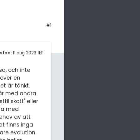
#1
stad:
11 aug 2023 11:11
sa, och inte
höver en
et är tänkt.
t är med andra
illskott" eller
älja med
ehov av att
et finns inga
are evolution.