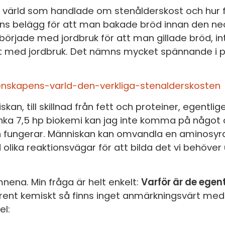
S
s värld som handlade om stenålderskost och hur f
E
inns belägg för att man bakade bröd innan den neo
 började med jordbruk för att man gillade bröd, i
F
jat med jordbruk. Det nämns mycket spännande 
Öv
enskapens-varld-den-verkliga-stenalderskosten
n, till skillnad från fett och proteiner, egentlig
nka 7,5 hp biokemi kan jag inte komma på något o
 fungerar. Människan kan omvandla en aminosyra 
olika reaktionsvägar för att bilda det vi behöver u
nena. Min fråga är helt enkelt:
Varför är de egen
rent kemiskt så finns inget anmärkningsvärt med
l: