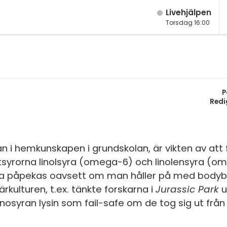
Live­hjälpen
Torsdag 16:00
M
Fy
K
P
Bi
Redi
Te
P
n i hemkunskapen i grundskolan, är vikten av att f
tsyrorna linolsyra (omega-6) och linolensyra (
S
sa påpekas oavsett om man håller på med bodybuil
E
rkulturen, t.ex. tänkte forskarna i
Jurassic Park
u
syran lysin som fail-safe om de tog sig ut från
Fl