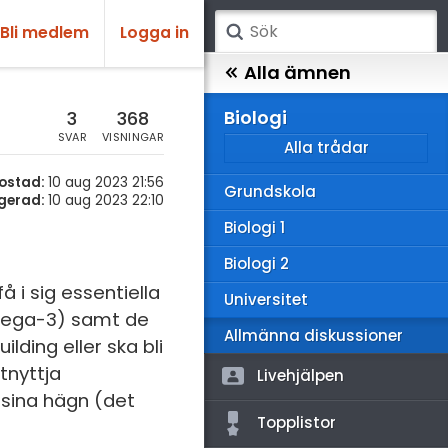
Bli medlem
Logga in
atematik
Alla ämnen
sik
Biologi
3
368
SVAR
VISNINGAR
Alla trådar
emi
ostad:
10 aug 2023 21:56
Grundskola
ologi
gerad:
10 aug 2023 22:10
Biologi 1
knik & Bygg
Biologi 2
rogrammering
å i sig essentiella
Universitet
omega-3) samt de
venska
Allmänna diskussioner
ding eller ska bli
ngelska
tnyttja
Livehjälpen
 sina hägn (det
er språk
Topplistor