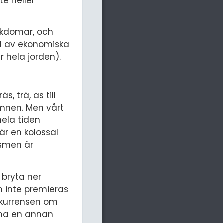
e heller
jukdomar, och
kad av ekonomiska
 hela jorden).
, trä, as till
ämnen. Men vårt
ela tiden
är en kolossal
ismen är
 bryta ner
m inte premieras
onkurrensen om
emma en annan