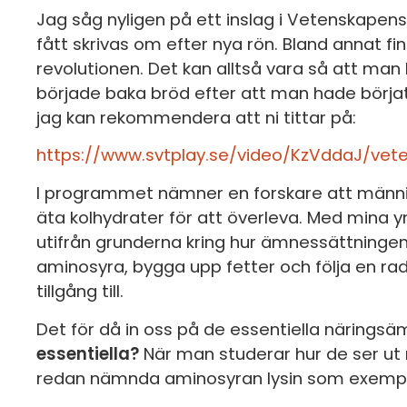
Jag såg nyligen på ett inslag i Vetenskapen
fått skrivas om efter nya rön. Bland annat f
revolutionen. Det kan alltså vara så att man
började baka bröd efter att man hade bör
jag kan rekommendera att ni tittar på:
https://www.svtplay.se/video/KzVddaJ/vet
I programmet nämner en forskare att människa
äta kolhydrater för att överleva. Med mina y
utifrån grunderna kring hur ämnessättningen
aminosyra, bygga upp fetter och följa en rad 
tillgång till.
Det för då in oss på de essentiella näringsäm
essentiella?
När man studerar hur de ser ut 
redan nämnda aminosyran lysin som exempe