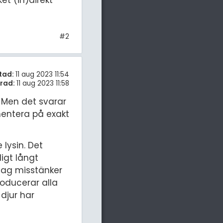
#2
tad:
11 aug 2023 11:54
rad:
11 aug 2023 11:58
. Men det svarar
mentera på exakt
 lysin. Det
igt långt
 Jag misstänker
roducerar alla
djur har