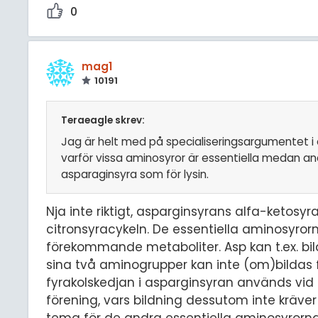
0
mag1
10191
Teraeagle skrev:
Jag är helt med på specialiseringsargumentet i e
varför vissa aminosyror är essentiella medan a
asparaginsyra som för lysin.
Nja inte riktigt, asparginsyrans alfa-ketosyra
citronsyracykeln. De essentiella aminosyror
förekommande metaboliter. Asp kan t.ex. bil
sina två aminogrupper kan inte (om)bildas
fyrakolskedjan i asparginsyran används vi
förening, vars bildning dessutom inte kräv