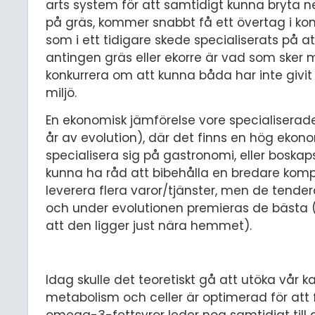
arts system för att samtidigt kunna bryta ner
på gräs, kommer snabbt få ett övertag i kon
som i ett tidigare skede specialiserats på att
antingen gräs eller ekorre är vad som sker
konkurrera om att kunna båda har inte giv
miljö.
En ekonomisk jämförelse vore specialiserade
år av evolution), där det finns en hög ekono
specialisera sig på gastronomi, eller boska
kunna ha råd att bibehålla en bredare kompe
leverera flera varor/tjänster, men de tende
och under evolutionen premieras de bästa (i
att den ligger just nära hemmet).
Idag skulle det teoretiskt gå att utöka vår 
metabolism och celler är optimerad för att f
omega-3-fettsyror leder nog samtidigt till at