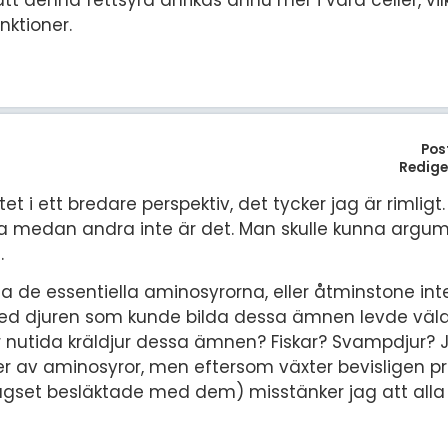
nktioner.
Pos
Redige
 i ett bredare perspektiv, det tycker jag är rimligt
lla medan andra inte är det. Man skulle kunna argu
.
a de essentiella aminosyrorna, eller åtminstone inte
d djuren som kunde bilda dessa ämnen levde väld
rar nutida kräldjur dessa ämnen? Fiskar? Svampdjur?
per av aminosyror, men eftersom växter bevisligen p
gset besläktade med dem) misstänker jag att alla 