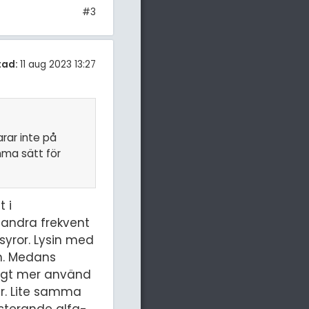
#3
tad:
11 aug 2023 13:27
arar inte på
mma sätt för
t i
 andra frekvent
syror. Lysin med
n. Medans
ligt mer använd
er. Lite samma