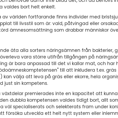
ch behövde därför inte bilda det, och då behövs int
 valdes bort helt enkelt.
rna av världen fortfarande finns individer med brists
lat till livsstil som är: vald, påtvingad eller orsa
l störd ämnesomsättning som drabbar människor över
nde äta alla sorters näringsämnen från bakterier, gräs
t överleva vara större utifrån tillgången på närings
är bara anpassad till det vi kallar mat, och har h
födoämneskomptetensen" till att inkludera t.ex. gräs 
 kan välja att leva på gräs eller ekorre, hela organ
d just sin kompetens.
å växtdelar premierades inte en kapacitet att kunna
den dubbla kompetensen valdes tidigt bort, allt so
rna väl specialiserats och selekterats fram under k
att försöka utveckla ett helt nytt system eller inl