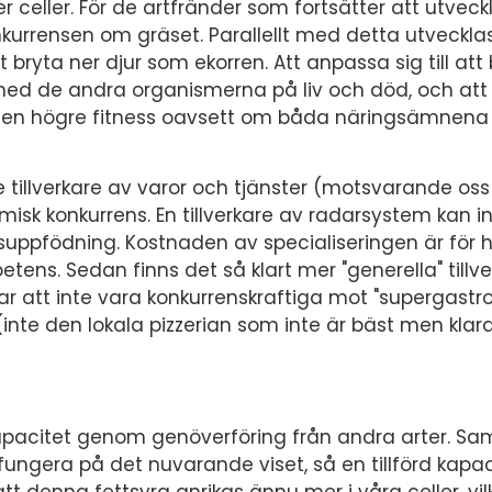
 celler. För de artfränder som fortsätter att utveckl
kurrensen om gräset. Parallellt med detta utveckla
 bryta ner djur som ekorren. Att anpassa sig till att 
 med de andra organismerna på liv och död, och att
it en högre fitness oavsett om båda näringsämnena
 tillverkare av varor och tjänster (motsvarande oss 
misk konkurrens. En tillverkare av radarsystem kan i
psuppfödning. Kostnaden av specialiseringen är för h
tens. Sedan finns det så klart mer "generella" tillv
rar att inte vara konkurrenskraftiga mot "supergast
nte den lokala pizzerian som inte är bäst men klara
kapacitet genom genöverföring från andra arter. Sam
ungera på det nuvarande viset, så en tillförd kapaci
t denna fettsyra anrikas ännu mer i våra celler, vilk