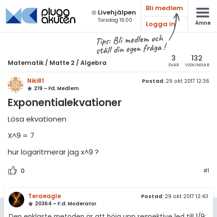
Bli medlem
Live­hjälpen
Torsdag 16:00
Logga in
Ämne
atematik
Alla ämnen
Tips: Bli medlem och
ställ din egen fråga !
Matematik
sik
atematik
3
132
Matematik
/
Matte 2
/
Algebra
SVAR
VISNINGAR
Alla trådar
emi
Matte 2
Niki81
Postad:
29 okt 2017 12:36
219 – Fd. Medlem
Alla trådar
skurs 7
ologi
Exponentialekvationer
skurs 8
Algebra
knik & Bygg
Lösa ekvationen
skurs 9
Andragradsekvationer
X^9 = 7
rogrammering
tte 1
Funktioner och grafer
hur logaritmerar jag x^9 ?
venska
tte 2
Linjära ekvationssystem
0
#1
ngelska
tte 3
Logik och geometri
er språk
Teraeagle
Postad:
29 okt 2017 12:43
tte 4
Logaritmer
20364 – F.d. Moderator
tte 5
Den enklaste metoden är att höja upp respektive led till 1/9: