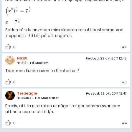
amhällsorientering
Statistik
(
1
1
9
)
=
7
för högskolan
(
x
9
)
1
9
=
7
1
9
x
=
7
1
9
x
9
9
konomi
Livehjälpen
1
iversitet
=
7
x
9
ler ämnen
Topplistor
Sedan får du använda miniräknaren för att bestämma vad
gskoleprovet
7 upphöjt i 1/9 blir på ett ungefär.
riga diskussioner
Regler
Fy (mattedelen)
0
#2
lmänna diskussioner
För lärare
Niki81
Postad:
29 okt 2017 12:45
219 – Fd. Medlem
5 inloggade
Tack man kunde även ta 9 roten ur 7
Om Pluggakuten
0
#3
Teraeagle
Postad:
29 okt 2017 12:47
Allmänna villkor
20364 – F.d. Moderator
Precis, att ta n:te roten ur något tal ger samma svar som
Cookie-inställningar
att höja upp talet till 1/n.
0
#4