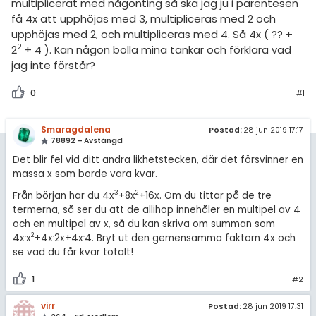
amhällsorientering
Statistik
multiplicerat med någonting så ska jag ju i parentesen
få 4x att upphöjas med 3, multipliceras med 2 och
för högskolan
konomi
Livehjälpen
upphöjas med 2, och multipliceras med 4. Så 4x ( ?? +
2
2
+ 4 ). Kan någon bolla mina tankar och förklara vad
iversitet
ler ämnen
Topplistor
jag inte förstår?
gskoleprovet
riga diskussioner
0
#1
Regler
Fy (mattedelen)
lmänna diskussioner
För lärare
Smaragdalena
Postad:
28 jun 2019 17:17
78892 – Avstängd
Det blir fel vid ditt andra likhetstecken, där det försvinner en
4 inloggade
massa x som borde vara kvar.
3
2
Om Pluggakuten
Från början har du 4x
+8x
+16x. Om du tittar på de tre
termerna, så ser du att de allihop innehåler en multipel av 4
och en multipel av x, så du kan skriva om summan som
Allmänna villkor
.
2
.
.
4x
x
+4x
2x+4x
4. Bryt ut den gemensamma faktorn 4x och
se vad du får kvar totalt!
Cookie-inställningar
1
#2
virr
Postad:
28 jun 2019 17:31