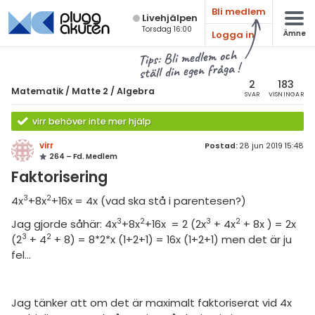
Bli medlem
Live­hjälpen
Torsdag 16:00
Logga in
Ämne
atematik
Alla ämnen
Tips: Bli medlem och
ställ din egen fråga !
Matematik
sik
atematik
2
183
Matematik
/
Matte 2
/
Algebra
SVAR
VISNINGAR
Alla trådar
emi
Matte 2
virr behöver inte mer hjälp
Alla trådar
skurs 7
ologi
virr
Postad:
28 jun 2019 15:48
264 – Fd. Medlem
skurs 8
Algebra
knik & Bygg
Faktorisering
skurs 9
Andragradsekvationer
rogrammering
3
2
4x
+8x
+16x = 4x (vad ska stå i parentesen?)
tte 1
Funktioner och grafer
3
2
3
2
Jag gjorde såhär: 4x
+8x
+16x = 2 (2x
+ 4x
+ 8x ) = 2x
venska
tte 2
3
2
(2
+ 4
+ 8) = 8*2*x (1+2+1) = 16x (1+2+1) men det är ju
Linjära ekvationssystem
fel...
ngelska
tte 3
Logik och geometri
er språk
tte 4
Logaritmer
Jag tänker att om det är maximalt faktoriserat vid 4x
tte 5