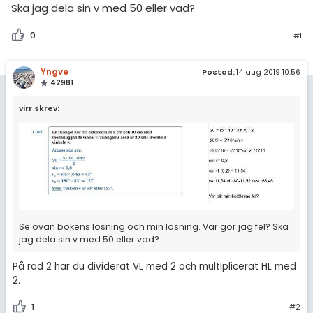
amhällsorientering
Ska jag dela sin v med 50 eller vad?
Livehjälpen
för högskolan
konomi
0
#1
Topplistor
iversitet
ler ämnen
Yngve
Postad:
14 aug 2019 10:56
gskoleprovet
Regler
42981
riga diskussioner
Fy (mattedelen)
virr skrev:
För lärare
lmänna diskussioner
4 inloggade
Om Pluggakuten
Allmänna villkor
Se ovan bokens lösning och min lösning. Var gör jag fel? Ska
jag dela sin v med 50 eller vad?
Cookie-inställningar
På rad 2 har du dividerat VL med 2 och multiplicerat HL med
2.
1
#2