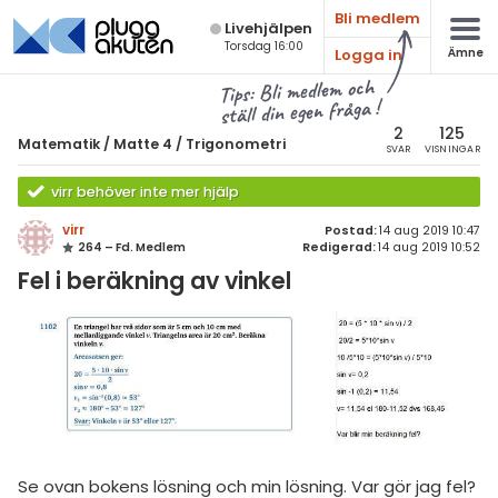
Bli medlem
Live­hjälpen
Torsdag 16:00
Logga in
Ämne
atematik
Alla ämnen
Tips: Bli medlem och
ställ din egen fråga !
Matematik
sik
atematik
2
125
Matematik
/
Matte 4
/
Trigonometri
SVAR
VISNINGAR
Alla trådar
emi
Matte 4
virr behöver inte mer hjälp
Alla trådar
skurs 7
ologi
virr
Postad:
14 aug 2019 10:47
264 – Fd. Medlem
Redigerad:
14 aug 2019 10:52
skurs 8
Bevismetoder
knik & Bygg
Fel i beräkning av vinkel
skurs 9
Trigonometri
rogrammering
tte 1
Derivata
venska
tte 2
Grafer och asymptoter
ngelska
tte 3
Integraler och
tillämpningar
er språk
tte 4
Komplexa tal
Se ovan bokens lösning och min lösning. Var gör jag fel?
tte 5