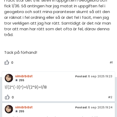
I facit står det 1/18. skrev in uppgiften i Geogebra och
amhällsorientering
Livehjälpen
fick 1/36. Så antingen har jag matat in uppgiften fel i
för högskolan
konomi
geogebra och satt mina paranteser skumt så att den
Topplistor
ar räknat i fel ordning eller så är det fel i facit, men jag
iversitet
ler ämnen
tror verkligen att jag har rätt. Samtidigt är det när man
Regler
gskoleprovet
tror att man har rätt som det ofta är fel, därav denna
riga diskussioner
tråd.
Fy (mattedelen)
För lärare
lmänna diskussioner
11 inloggade
Tack på förhand!
0
Om Pluggakuten
#1
Allmänna villkor
vimärbäst
Postad:
8 sep 2025 19:23
255
1/(2*(-3)²)=1/(2*9)=1/18
Cookie-inställningar
0
#2
vimärbäst
Postad:
8 sep 2025 19:24
255