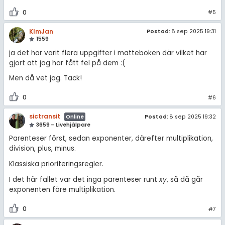
0
#5
KlmJan
Postad:
8 sep 2025 19:31
1559
ja det har varit flera uppgifter i matteboken där vilket har
gjort att jag har fått fel på dem :(
Men då vet jag. Tack!
0
#6
sictransit
Postad:
8 sep 2025 19:32
Online
3659 – Livehjälpare
Parenteser först, sedan exponenter, därefter multiplikation,
division, plus, minus.
Klassiska prioriteringsregler.
I det här fallet var det inga parenteser runt
xy
, så då går
exponenten före multiplikation.
0
#7