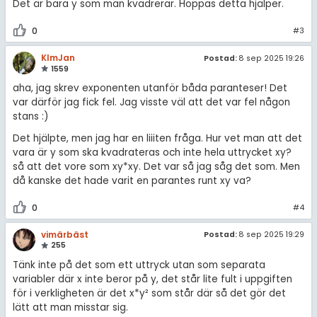
Det är bara y som man kvadrerar. Hoppas detta hjälper.
0
#3
KlmJan
Postad:
8 sep 2025 19:26
1559
aha, jag skrev exponenten utanför båda paranteser! Det
var därför jag fick fel. Jag visste väl att det var fel någon
stans :)
Det hjälpte, men jag har en liiiten fråga. Hur vet man att det
vara är y som ska kvadrateras och inte hela uttrycket xy?
så att det vore som xy*xy. Det var så jag såg det som. Men
då kanske det hade varit en parantes runt xy va?
0
#4
vimärbäst
Postad:
8 sep 2025 19:29
255
Tänk inte på det som ett uttryck utan som separata
variabler där x inte beror på y, det står lite fult i uppgiften
för i verkligheten är det x*y² som står där så det gör det
lätt att man misstar sig.