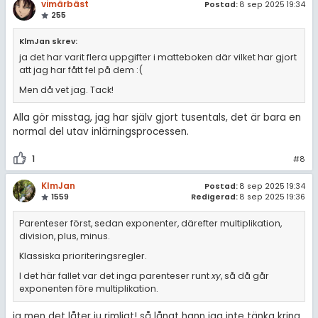
vimärbäst
Postad:
8 sep 2025 19:34
255
KlmJan skrev:
ja det har varit flera uppgifter i matteboken där vilket har gjort
att jag har fått fel på dem :(
Men då vet jag. Tack!
Alla gör misstag, jag har själv gjort tusentals, det är bara en
normal del utav inlärningsprocessen.
1
#8
KlmJan
Postad:
8 sep 2025 19:34
1559
Redigerad:
8 sep 2025 19:36
Parenteser först, sedan exponenter, därefter multiplikation,
division, plus, minus.
Klassiska prioriteringsregler.
I det här fallet var det inga parenteser runt
xy
, så då går
exponenten före multiplikation.
ja men det låter ju rimligt! så långt hann jag inte tänka kring