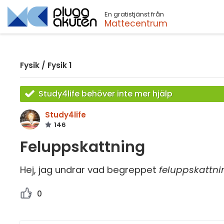
En gratistjänst från
Sök
Mattecentrum
Fysik
/
Fysik 1
Study4life behöver inte mer hjälp
Study4life
146
Feluppskattning
Hej, jag undrar vad begreppet
feluppskattni
0