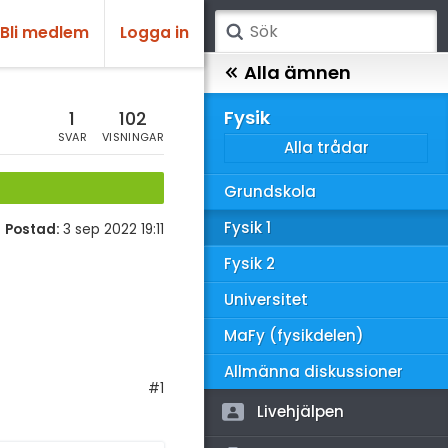
Bli medlem
Logga in
atematik
Alla ämnen
sik
Fysik
1
102
SVAR
VISNINGAR
Alla trådar
emi
Grundskola
ologi
Fysik 1
Postad:
3 sep 2022 19:11
knik & Bygg
Fysik 2
rogrammering
Universitet
venska
MaFy (fysikdelen)
ngelska
Allmänna diskussioner
#1
er språk
Livehjälpen