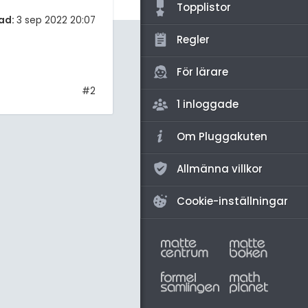
amhällsorientering
Topplistor
ad:
3 sep 2022 20:07
konomi
Regler
ler ämnen
För lärare
riga diskussioner
#2
1 inloggade
Om Pluggakuten
Allmänna villkor
Cookie-inställningar