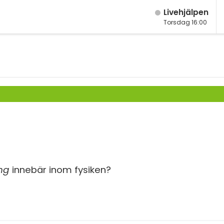
Live­hjälpen
Torsdag 16:00
M
Fy
K
Bi
Te
P
S
ng
innebär inom fysiken?
E
Fl