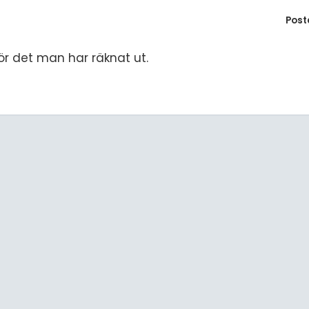
S
Post
E
för det man har räknat ut.
F
Öv