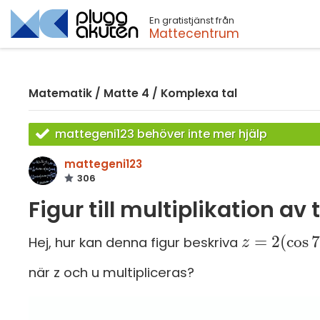
En gratistjänst från
Sök
Mattecentrum
Matematik
/
Matte 4
/
Komplexa tal
mattegeni123 behöver inte mer hjälp
mattegeni123
306
Figur till multiplikation av 
=
2
(
cos
Hej, hur kan denna figur beskriva
z
z
=
2
(
cos
70
°
när z och u multipliceras?