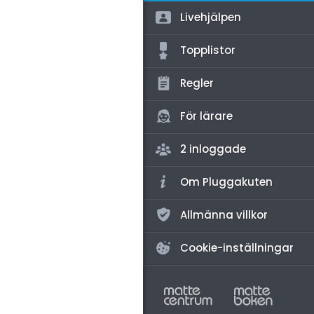
amhällsorientering
Livehjälpen
för högskolan
konomi
Topplistor
iversitet
ler ämnen
gskoleprovet
Regler
riga diskussioner
Fy (mattedelen)
För lärare
lmänna diskussioner
2 inloggade
Om Pluggakuten
Allmänna villkor
Cookie-inställningar