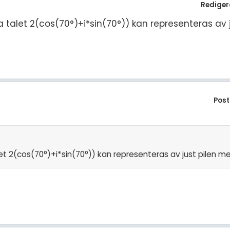
Rediger
a talet 2(cos(70°)+i*sin(70°)) kan representeras av 
Post
let 2(cos(70°)+i*sin(70°)) kan representeras av just pilen 