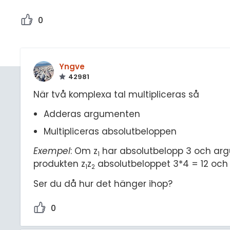
0
Yngve
42981
När två komplexa tal multipliceras så
Adderas argumenten
Multipliceras absolutbeloppen
Exempel
: Om z
har absolutbelopp 3 och arg
1
produkten z
z
absolutbeloppet 3*4 = 12 och 
1
2
Ser du då hur det hänger ihop?
0