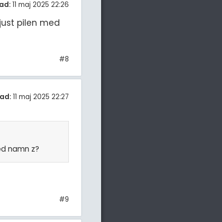
ad:
11 maj 2025 22:26
just pilen med
#8
ad:
11 maj 2025 22:27
med namn z?
#9