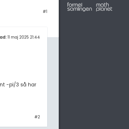
#1
ad:
11 maj 2025 21:44
t -pi/3 så har
#2