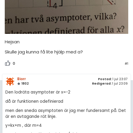
Hejsan
Skulle jag kunna få lite hjälp med a?
0
#1
Biorr
Postad:
1 jul 23:07
1802
Redigerad:
1 jul 23:09
Den lodräta asymptoter är x=-2
då är funktionen odefinierad
men den sneda asymptoten är jag mer fundersamt på. Det
är en avtagande rät linje.
y=kx+m , där m=4