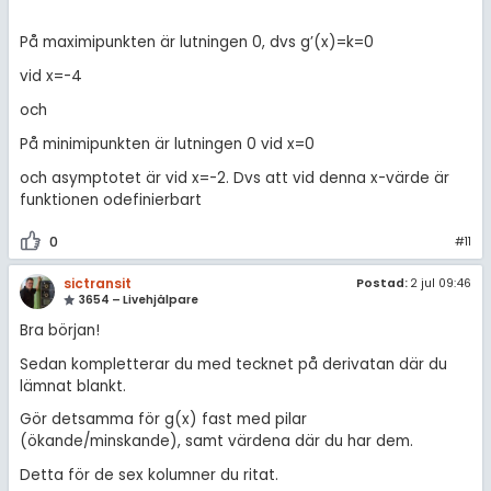
På maximipunkten är lutningen 0, dvs g’(x)=k=0
vid x=-4
och
På minimipunkten är lutningen 0 vid x=0
och asymptotet är vid x=-2. Dvs att vid denna x-värde är
funktionen odefinierbart
0
#11
sictransit
Postad:
2 jul 09:46
3654 – Livehjälpare
Bra början!
Sedan kompletterar du med tecknet på derivatan där du
lämnat blankt.
Gör detsamma för g(x) fast med pilar
(ökande/minskande), samt värdena där du har dem.
Detta för de sex kolumner du ritat.