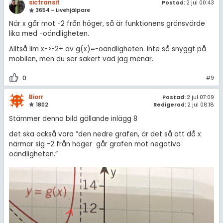
sictransit
Postad:
2 jul 00:43
3654 – Livehjälpare
När x går mot -2 från höger, så är funktionens gränsvärde
lika med -oändligheten.
Alltså lim x->-2+ av g(x)=-oändligheten. Inte så snyggt på
mobilen, men du ser säkert vad jag menar.
0
#9
Biorr
Postad:
2 jul 07:09
1802
Redigerad:
2 jul 08:18
Stämmer denna bild gällande inlägg 8
det ska också vara ”den nedre grafen, är det så att då x
närmar sig -2 från höger går grafen mot negativa
oändligheten.”