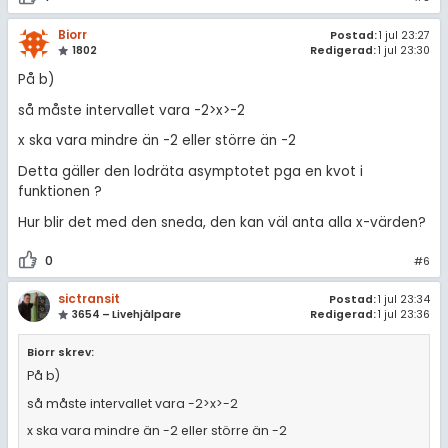
Biorr
Postad:
1 jul 23:27
1802
Redigerad:
1 jul 23:30
På b)
så måste intervallet vara -2>x>-2
x ska vara mindre än -2 eller större än -2
Detta gäller den lodräta asymptotet pga en kvot i
funktionen ?
Hur blir det med den sneda, den kan väl anta alla x-värden?
0
#6
sictransit
Postad:
1 jul 23:34
3654 – Livehjälpare
Redigerad:
1 jul 23:36
Biorr skrev:
På b)
så måste intervallet vara -2>x>-2
x ska vara mindre än -2 eller större än -2