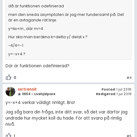
då är funktionen odefinierad
men den sneda asymptoten är jag mer fundersamt på. Det
är en avtagande rät linje.
y=kx+m , där m=4
Hur ska man beräkna k=delta y/ delat x ?
-4/4=-1
y=-x+4 ?
Där är funktionen odefinierad?
0
#4
sictransit
Postad:
1 jul 23:18
3654 – Livehjälpare
Redigerad:
1 jul 23:19
y=-x+4 verkar väldigt rimligt. Bra!
Jag såg bara din fråga, inte ditt svar, så det var därför jag
undrade hur mycket koll du hade. För att svara på rimlig
nivå.
1
#5