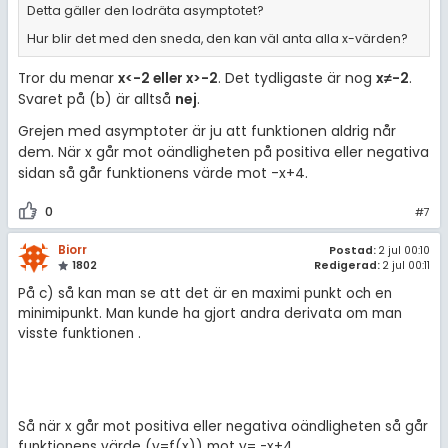
Detta gäller den lodräta asymptotet?
Hur blir det med den sneda, den kan väl anta alla x-värden?
Det tydligaste är nog
x
≠-2
.
Tror du menar
x<-2 eller x>-2
.
Svaret på (b) är alltså
nej
.
Grejen med asymptoter är ju att funktionen aldrig når
dem. När x går mot oändligheten på positiva eller negativa
sidan så går funktionens värde mot -x+4.
0
#7
Biorr
Postad:
2 jul 00:10
1802
Redigerad:
2 jul 00:11
På c) så kan man se att det är en maximi punkt och en
minimipunkt. Man kunde ha gjort andra derivata om man
visste funktionen .
Så när x går mot positiva eller negativa oändligheten så går
funktionens värde (y=f(x)) mot y= -x+4.