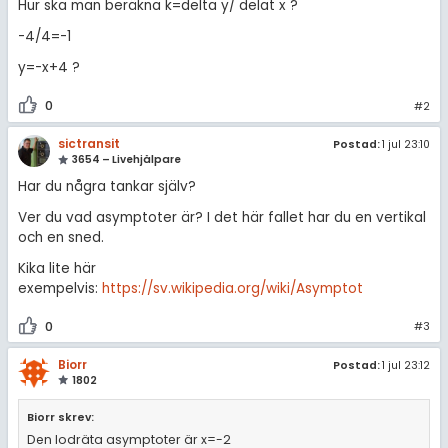
Hur ska man beräkna k=delta y/ delat x ?
-4/4=-1
y=-x+4 ?
0
#2
sictransit
Postad:
1 jul 23:10
3654 – Livehjälpare
Har du några tankar själv?
Ver du vad asymptoter är? I det här fallet har du en vertikal
och en sned.
Kika lite här
exempelvis:
https://sv.wikipedia.org/wiki/Asymptot
0
#3
Biorr
Postad:
1 jul 23:12
1802
Biorr skrev:
Den lodräta asymptoter är x=-2