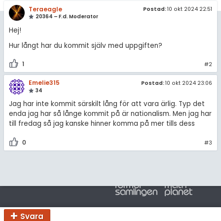
amhällsorientering
Teraeagle
Postad:
10 okt 2024 22:51
Regler
20364 – F.d. Moderator
konomi
Hej!
För lärare
ler ämnen
Hur långt har du kommit själv med uppgiften?
6 inloggade
riga diskussioner
1
#2
Om Pluggakuten
Emelie315
Postad:
10 okt 2024 23:06
34
Jag har inte kommit särskilt lång för att vara ärlig. Typ det
Allmänna villkor
enda jag har så långe kommit på är nationalism. Men jag har
till fredag så jag kanske hinner komma på mer tills dess
Cookie-inställningar
0
#3
Svara