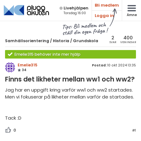
Bli medlem
Live­hjälpen
Torsdag 16:00
Logga in
Ämne
atematik
Alla ämnen
Tips: Bli medlem och
ställ din egen fråga !
Samhällsorientering
sik
amhällsorientering
2
400
Samhällsorientering
/
Historia
/
Grundskola
SVAR
VISNINGAR
Alla trådar
emi
Historia
Emelie315 behöver inte mer hjälp
Alla trådar
mhällskunskap
ologi
Emelie315
Postad:
10 okt 2024 13:35
34
storia
Grundskola
knik & Bygg
Finns det likheter mellan ww1 och ww2?
ligion
Gymnasium
rogrammering
Jag har en uppgift kring varför ww1 och ww2 startades.
ografi
Universitet
Men vi fokuserar på likheter mellan varför de startades.
venska
losofi
Allmänna diskussioner
ngelska
Tack :D
Livehjälpen
er språk
0
#1
Topplistor