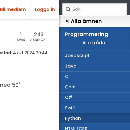
Bli medlem
Logga in
atematik
Alla ämnen
sik
Programmering
1
243
SVAR
VISNINGAR
Alla trådar
emi
ostad:
4 okt 2024 20:44
Javascript
ologi
Java
knik & Bygg
C
rogrammering
 med 50"
C++
venska
C#
ngelska
Swift
er språk
Python
HTML/CSS