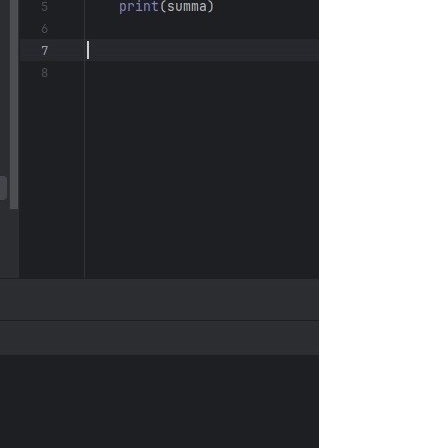
S
E
F
Öv