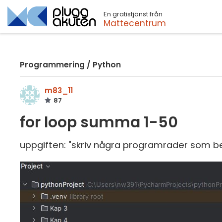
En gratistjänst från
Sök
Mattecentrum
Programmering
/
Python
m83_11
87
for loop summa 1-50
uppgiften: "skriv några programrader som be