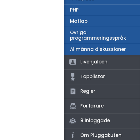
amhällsorientering
PHP
konomi
Matlab
ler ämnen
Övriga
programmeringsspråk
riga diskussioner
Allmänna diskussioner
Livehjälpen
Topplistor
Regler
För lärare
9 inloggade
Om Pluggakuten