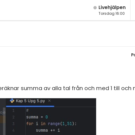
Live­hjälpen
Torsdag 16:00
M
Fy
K
P
Bi
Te
P
räknar summa av alla tal från och med 1 till och
S
E
Fl