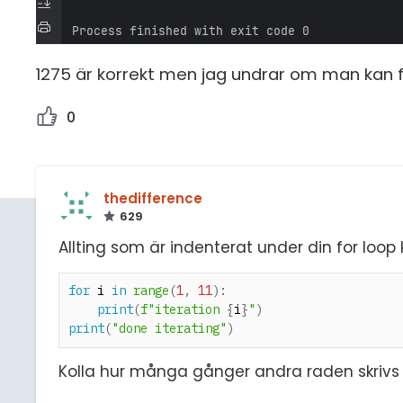
1275 är korrekt men jag undrar om man kan få 
0
thedifference
629
Allting som är indenterat under din for loo
for
 i 
in
range
(
1
,
11
)
:
print
(
f"iteration 
{
i
}
"
)
print
(
"done iterating"
)
Kolla hur många gånger andra raden skrivs 