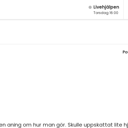
Live­hjälpen
Torsdag 16:00
M
Fy
K
Po
Bi
Te
P
S
E
Fl
n aning om hur man gör. Skulle uppskattat lite hj