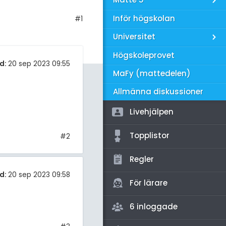
amhällsorientering
Inför högskolan
#1
konomi
Universitet
ler ämnen
Högskoleprovet
riga diskussioner
d:
20 sep 2023 09:55
MaFy (mattedelen)
Allmänna diskussioner
Livehjälpen
Topplistor
#2
Regler
d:
20 sep 2023 09:58
För lärare
6 inloggade