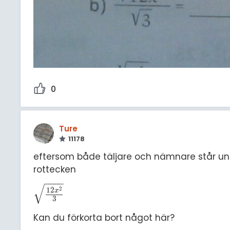
0
Ture
11178
eftersom både täljare och nämnare står un
rottecken
−
−
−
−
√
2
12
x
12
x
2
3
3
Kan du förkorta bort något här?