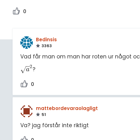
0
Bedinsis
3363
Vad får man om man har roten ur något och
−
−
2
?
√
a
2
a
0
mattebordevaraolagligt
51
Va? jag förstår inte riktigt