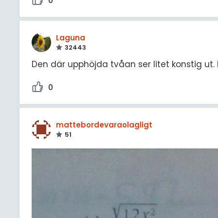
0
Laguna
32443
Den där upphöjda tvåan ser litet konstig ut.
0
mattebordevaraolagligt
51