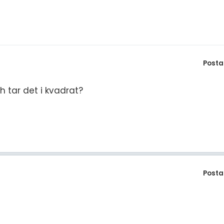
S
E
F
Öv
Posta
 tar det i kvadrat?
Posta