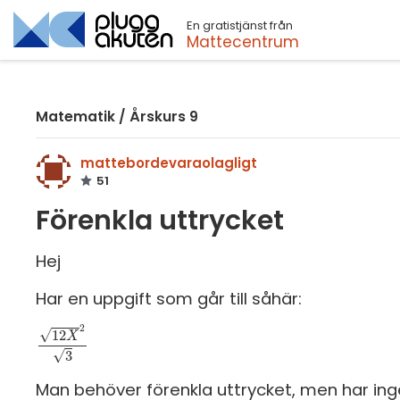
En gratistjänst från
Sök
Mattecentrum
Matematik
/
Årskurs 9
mattebordevaraolagligt
51
Förenkla uttrycket
Hej
Har en uppgift som går till såhär:
2
√
12
X
12
X
2
3
√
3
Man behöver förenkla uttrycket, men har inge