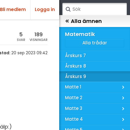
Bli medlem
Logga in
atematik
Alla ämnen
sik
Matematik
5
189
SVAR
VISNINGAR
Alla trådar
emi
stad:
20 sep 2023 09:42
Årskurs 7
ologi
Årskurs 8
knik & Bygg
Årskurs 9
rogrammering
Matte 1
venska
Matte 2
ngelska
Matte 3
er språk
Matte 4
älp:)
Matte 5