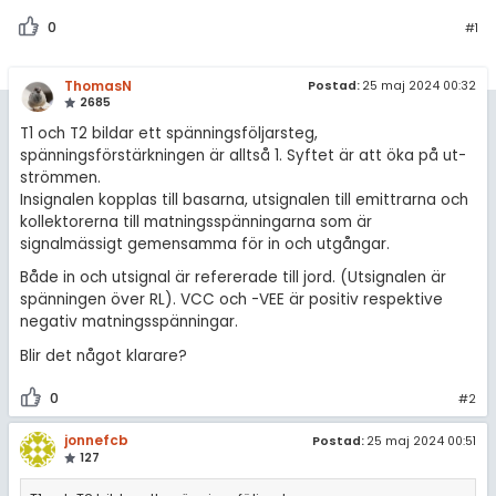
0
#1
ThomasN
Postad:
25 maj 2024 00:32
2685
T1 och T2 bildar ett spänningsföljarsteg,
spänningsförstärkningen är alltså 1. Syftet är att öka på ut-
strömmen.
Insignalen kopplas till basarna, utsignalen till emittrarna och
kollektorerna till matningsspänningarna som är
signalmässigt gemensamma för in och utgångar.
Både in och utsignal är refererade till jord. (Utsignalen är
spänningen över RL). VCC och -VEE är positiv respektive
negativ matningsspänningar.
Blir det något klarare?
0
#2
jonnefcb
Postad:
25 maj 2024 00:51
127