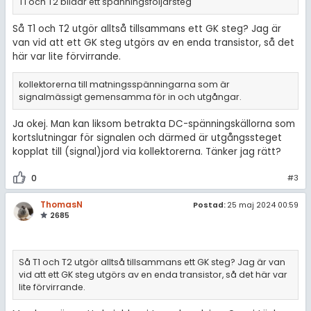
T1 och T2 bildar ett spänningsföljarsteg
Så T1 och T2 utgör alltså tillsammans ett GK steg? Jag är
van vid att ett GK steg utgörs av en enda transistor, så det
här var lite förvirrande.
kollektorerna till matningsspänningarna som är
signalmässigt gemensamma för in och utgångar.
Ja okej. Man kan liksom betrakta DC-spänningskällorna som
kortslutningar för signalen och därmed är utgångssteget
kopplat till (signal)jord via kollektorerna. Tänker jag rätt?
0
#3
ThomasN
Postad:
25 maj 2024 00:59
2685
Så T1 och T2 utgör alltså tillsammans ett GK steg? Jag är van
vid att ett GK steg utgörs av en enda transistor, så det här var
lite förvirrande.