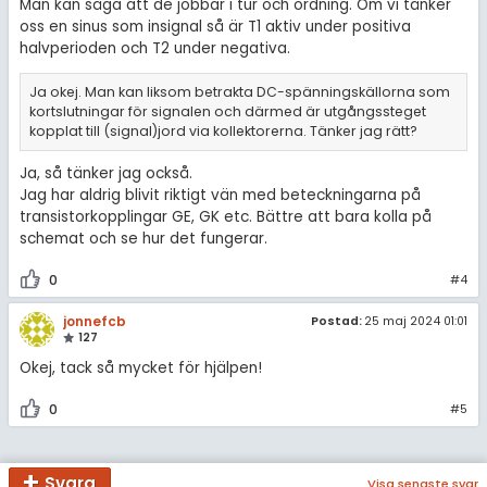
Man kan säga att de jobbar i tur och ordning. Om vi tänker
oss en sinus som insignal så är T1 aktiv under positiva
halvperioden och T2 under negativa.
Ja okej. Man kan liksom betrakta DC-spänningskällorna som
kortslutningar för signalen och därmed är utgångssteget
kopplat till (signal)jord via kollektorerna. Tänker jag rätt?
Ja, så tänker jag också.
Jag har aldrig blivit riktigt vän med beteckningarna på
transistorkopplingar GE, GK etc. Bättre att bara kolla på
schemat och se hur det fungerar.
0
#4
jonnefcb
Postad:
25 maj 2024 01:01
127
Okej, tack så mycket för hjälpen!
0
#5
Svara
Visa senaste svar