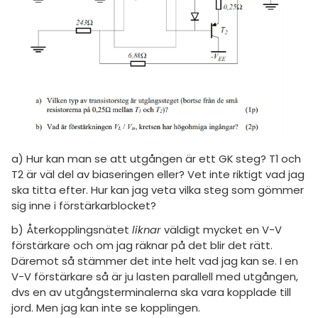
amhällsorientering
Topplistor
konomi
Regler
ler ämnen
För lärare
riga diskussioner
11 inloggade
Om Pluggakuten
a) Hur kan man se att utgången är ett GK steg? T1 och
Allmänna villkor
T2 är väl del av biaseringen eller? Vet inte riktigt vad jag
ska titta efter. Hur kan jag veta vilka steg som gömmer
sig inne i förstärkarblocket?
Cookie-inställningar
b) Återkopplingsnätet
liknar
väldigt mycket en V-V
förstärkare och om jag räknar på det blir det rätt.
Däremot så stämmer det inte helt vad jag kan se. I en
V-V förstärkare så är ju lasten parallell med utgången,
dvs en av utgångsterminalerna ska vara kopplade till
jord. Men jag kan inte se kopplingen.