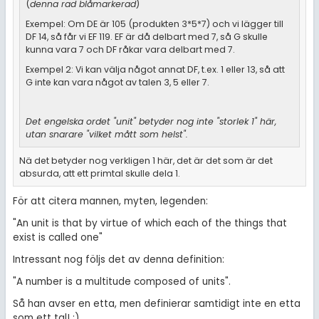
(
denna rad blåmarkerad
)
Exempel: Om DE är 105 (produkten 3*5*7) och vi lägger till
DF 14, så får vi EF 119. EF är då delbart med 7, så G skulle
kunna vara 7 och DF råkar vara delbart med 7.
Exempel 2: Vi kan välja något annat DF, t.ex. 1 eller 13, så att
G inte kan vara något av talen 3, 5 eller 7.
Det engelska ordet "unit" betyder nog inte "storlek 1" här,
utan snarare "vilket mått som helst".
Nä det betyder nog verkligen 1 här, det är det som är det
absurda, att ett primtal skulle dela 1.
För att citera mannen, myten, legenden:
"An unit is that by virtue of which each of the things that
exist is called one"
Intressant nog följs det av denna definition:
"A number is a multitude composed of units".
Så han avser en etta, men definierar samtidigt inte en etta
som ett tal! :)