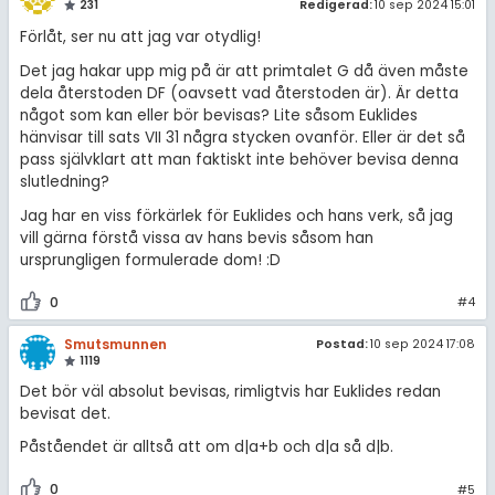
231
Redigerad:
10 sep 2024 15:01
Förlåt, ser nu att jag var otydlig!
Det jag hakar upp mig på är att primtalet G då även måste
dela återstoden DF (oavsett vad återstoden är). Är detta
något som kan eller bör bevisas? Lite såsom Euklides
hänvisar till sats VII 31 några stycken ovanför. Eller är det så
pass självklart att man faktiskt inte behöver bevisa denna
slutledning?
Jag har en viss förkärlek för Euklides och hans verk, så jag
vill gärna förstå vissa av hans bevis såsom han
ursprungligen formulerade dom! :D
0
#4
Smutsmunnen
Postad:
10 sep 2024 17:08
1119
Det bör väl absolut bevisas, rimligtvis har Euklides redan
bevisat det.
Påståendet är alltså att om d|a+b och d|a så d|b.
0
#5