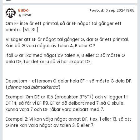
Bubo
Postad:
10 sep 2024 19:05
8258
Om EF inte är ett primtal, så är EF något tal gånger ett
primtal. [VII. 31 ]
Vi säger att EF är något tal gånger G, där G är ett primtal.
Kan då G vara något av talen A, B eller C?
Ifall G är lika med något av talen A, B eller C så måste G
dela DE, för det är ju så vi har skapat DE.
Dessutom - eftersom G delar hela EF - så måste G dela DF.
(
denna rad blåmarkerad
)
Exempel: Om DE är 105 (produkten 3*5*7) och vi lägger till
DF 14, så får vi EF 119. EF är då delbart med 7, så G skulle
kunna vara 7 och DF råkar vara delbart med 7.
Exempel 2: Vi kan välja något annat DF, t.ex. 1 eller 13, så att
G inte kan vara något av talen 3, 5 eller 7.