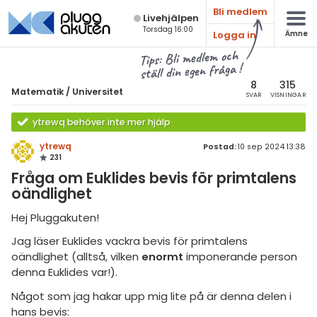
Bli medlem
Live­hjälpen
Torsdag 16:00
Logga in
Ämne
atematik
Alla ämnen
Tips: Bli medlem och
ställ din egen fråga !
Matematik
sik
atematik
8
315
Matematik
/
Universitet
SVAR
VISNINGAR
Alla trådar
emi
Universitet
ytrewq behöver inte mer hjälp
Alla trådar
skurs 7
ologi
ytrewq
Postad:
10 sep 2024 13:38
231
skurs 8
Envariabelanalys
knik & Bygg
Fråga om Euklides bevis för primtalens
skurs 9
oändlighet
Flervariabelanalys
rogrammering
tte 1
Linjär Algebra
Hej Pluggakuten!
venska
tte 2
Jag läser Euklides vackra bevis för primtalens
Sannolikhet och Statistik
oändlighet (alltså, vilken
enormt
imponerande person
ngelska
tte 3
Diskret matematik
denna Euklides var!).
er språk
tte 4
Övrigt
Något som jag hakar upp mig lite på är denna delen i
hans bevis:
tte 5