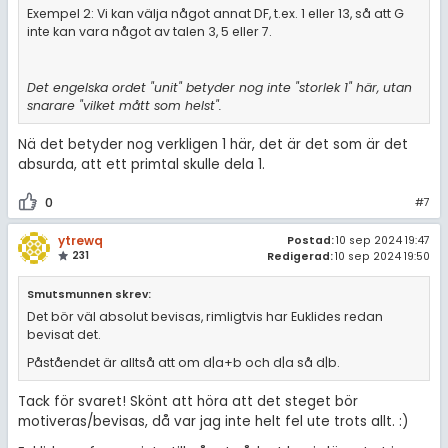
Exempel 2: Vi kan välja något annat DF, t.ex. 1 eller 13, så att G
inte kan vara något av talen 3, 5 eller 7.
Det engelska ordet "unit" betyder nog inte "storlek 1" här, utan
snarare "vilket mått som helst".
Nä det betyder nog verkligen 1 här, det är det som är det
absurda, att ett primtal skulle dela 1.
0
#7
ytrewq
Postad:
10 sep 2024 19:47
231
Redigerad:
10 sep 2024 19:50
Smutsmunnen skrev:
Det bör väl absolut bevisas, rimligtvis har Euklides redan
bevisat det.
Påståendet är alltså att om d|a+b och d|a så d|b.
Tack för svaret! Skönt att höra att det steget bör
motiveras/bevisas, då var jag inte helt fel ute trots allt. :)