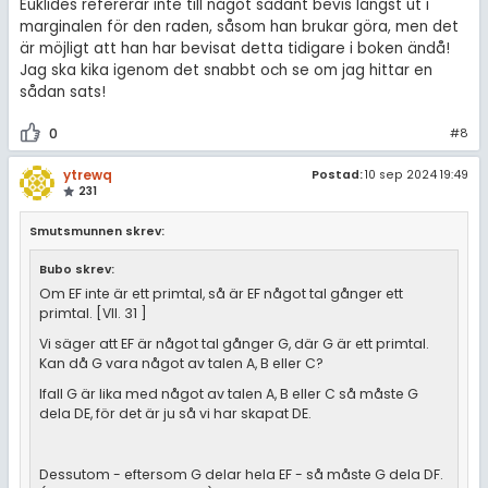
Euklides refererar inte till något sådant bevis längst ut i
marginalen för den raden, såsom han brukar göra, men det
är möjligt att han har bevisat detta tidigare i boken ändå!
Jag ska kika igenom det snabbt och se om jag hittar en
sådan sats!
0
#8
ytrewq
Postad:
10 sep 2024 19:49
231
Smutsmunnen skrev:
Bubo skrev:
Om EF inte är ett primtal, så är EF något tal gånger ett
primtal. [VII. 31 ]
Vi säger att EF är något tal gånger G, där G är ett primtal.
Kan då G vara något av talen A, B eller C?
Ifall G är lika med något av talen A, B eller C så måste G
dela DE, för det är ju så vi har skapat DE.
Dessutom - eftersom G delar hela EF - så måste G dela DF.