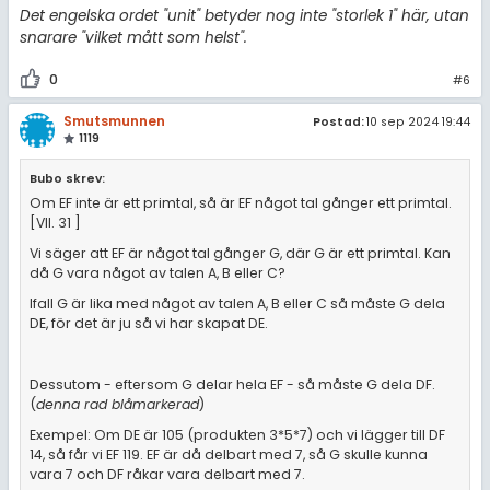
Det engelska ordet "unit" betyder nog inte "storlek 1" här, utan
snarare "vilket mått som helst".
0
#6
Smutsmunnen
Postad:
10 sep 2024 19:44
1119
Bubo skrev:
Om EF inte är ett primtal, så är EF något tal gånger ett primtal.
[VII. 31 ]
Vi säger att EF är något tal gånger G, där G är ett primtal. Kan
då G vara något av talen A, B eller C?
Ifall G är lika med något av talen A, B eller C så måste G dela
DE, för det är ju så vi har skapat DE.
Dessutom - eftersom G delar hela EF - så måste G dela DF.
(
denna rad blåmarkerad
)
Exempel: Om DE är 105 (produkten 3*5*7) och vi lägger till DF
14, så får vi EF 119. EF är då delbart med 7, så G skulle kunna
vara 7 och DF råkar vara delbart med 7.