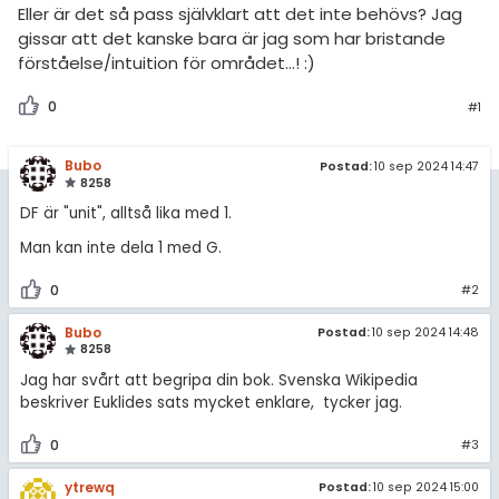
Eller är det så pass självklart att det inte behövs? Jag
gissar att det kanske bara är jag som har bristande
förståelse/intuition för området...! :)
0
#1
Bubo
Postad:
10 sep 2024 14:47
8258
DF är "unit", alltså lika med 1.
Man kan inte dela 1 med G.
0
#2
Bubo
Postad:
10 sep 2024 14:48
8258
Jag har svårt att begripa din bok. Svenska Wikipedia
beskriver Euklides sats mycket enklare, tycker jag.
0
#3
ytrewq
Postad:
10 sep 2024 15:00