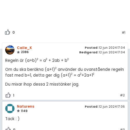
0
#1
Calle_K
Postad:
12 jun 2024 17:04
2386
Redigerad:
12 jun 2024 17:04
2
2
2
Regeln är (a+b)
= a
+ 2ab + b
2
Om du ska beräkna (a+1)
använder du ovanstående regeln
2
2
2
fast med b=1, detta ger dig (a+1)
= a
+2a+1
Du mixar ihop dessa 2 misstänker jag.
1
#2
Naturens
Postad:
12 jun 2024 17:06
1149
Tack : )
0
#3