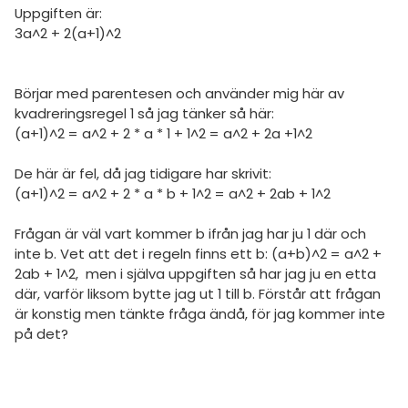
amhällsorientering
Statistik
Uppgiften är:
för högskolan
3a^2 + 2(a+1)^2
konomi
Livehjälpen
iversitet
ler ämnen
Topplistor
Börjar med parentesen och använder mig här av
gskoleprovet
kvadreringsregel 1 så jag tänker så här:
riga diskussioner
Regler
Fy (mattedelen)
(a+1)^2 = a^2 + 2 * a * 1 + 1^2 = a^2 + 2a +1^2
lmänna diskussioner
För lärare
De här är fel, då jag tidigare har skrivit:
(a+1)^2 = a^2 + 2 * a * b + 1^2 = a^2 + 2ab + 1^2
8 inloggade
Frågan är väl vart kommer b ifrån jag har ju 1 där och
Om Pluggakuten
inte b. Vet att det i regeln finns ett b: (a+b)^2 = a^2 +
2ab + 1^2, men i själva uppgiften så har jag ju en etta
där, varför liksom bytte jag ut 1 till b. Förstår att frågan
Allmänna villkor
är konstig men tänkte fråga ändå, för jag kommer inte
på det?
Cookie-inställningar