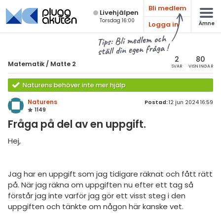
Bli medlem
Live­hjälpen
Torsdag 16:00
Logga in
Ämne
atematik
Alla ämnen
Tips: Bli medlem och
ställ din egen fråga !
Matematik
sik
atematik
2
80
Matematik
/
Matte 2
SVAR
VISNINGAR
Alla trådar
emi
Matte 2
Naturens behöver inte mer hjälp
Alla trådar
skurs 7
ologi
Naturens
Postad:
12 jun 2024 16:59
1149
skurs 8
Algebra
knik & Bygg
Fråga på del av en uppgift.
skurs 9
Andragradsekvationer
rogrammering
Hej,
tte 1
Funktioner och grafer
venska
tte 2
Linjära ekvationssystem
Jag har en uppgift som jag tidigare räknat och fått rätt
ngelska
tte 3
på. När jag räkna om uppgiften nu efter ett tag så
Logik och geometri
förstår jag inte varför jag gör ett visst steg i den
er språk
tte 4
Logaritmer
uppgiften och tänkte om någon här kanske vet.
tte 5