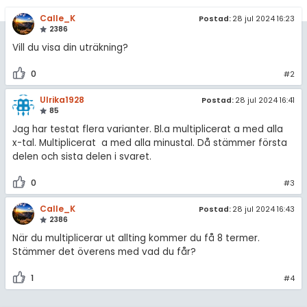
amhällsorientering
Topplistor
Calle_K
Postad:
28 jul 2024 16:23
för högskolan
konomi
2386
Regler
Vill du visa din uträkning?
iversitet
ler ämnen
gskoleprovet
0
#2
För lärare
riga diskussioner
Fy (mattedelen)
Ulrika1928
Postad:
28 jul 2024 16:41
5 inloggade
85
lmänna diskussioner
Jag har testat flera varianter. Bl.a multiplicerat a med alla
Om Pluggakuten
x-tal. Multiplicerat a med alla minustal. Då stämmer första
delen och sista delen i svaret.
Allmänna villkor
0
#3
Cookie-inställningar
Calle_K
Postad:
28 jul 2024 16:43
2386
När du multiplicerar ut allting kommer du få 8 termer.
Stämmer det överens med vad du får?
1
#4