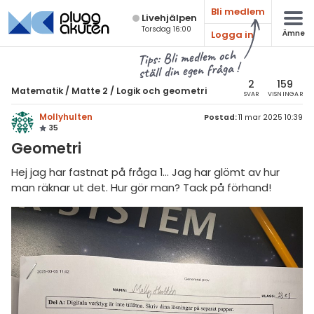
Bli medlem
Live­hjälpen
Torsdag 16:00
Logga in
Ämne
atematik
Alla ämnen
Tips: Bli medlem och
ställ din egen fråga !
Matematik
sik
atematik
2
159
Matematik
/
Matte 2
/
Logik och geometri
SVAR
VISNINGAR
Alla trådar
emi
Matte 2
Mollyhulten
Postad:
11 mar 2025 10:39
35
Alla trådar
skurs 7
ologi
Geometri
skurs 8
Algebra
knik & Bygg
Hej jag har fastnat på fråga 1… Jag har glömt av hur
skurs 9
man räknar ut det. Hur gör man? Tack på förhand!
Andragradsekvationer
rogrammering
tte 1
Funktioner och grafer
venska
tte 2
Linjära ekvationssystem
ngelska
tte 3
Logik och geometri
er språk
tte 4
Logaritmer
tte 5