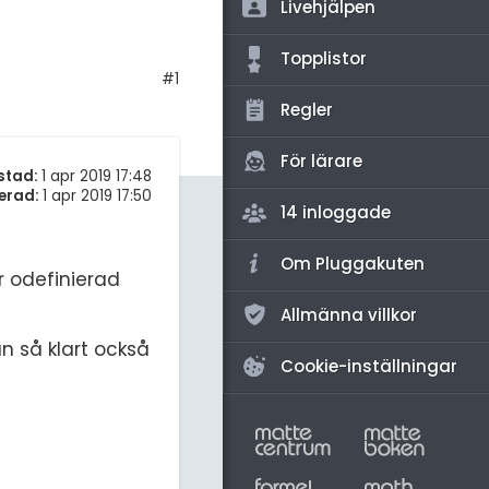
amhällsorientering
Livehjälpen
för högskolan
konomi
Topplistor
iversitet
#1
ler ämnen
Regler
gskoleprovet
riga diskussioner
Fy (mattedelen)
För lärare
stad:
1 apr 2019 17:48
erad:
1 apr 2019 17:50
lmänna diskussioner
14 inloggade
Om Pluggakuten
r odefinierad
Allmänna villkor
an så klart också
Cookie-inställningar