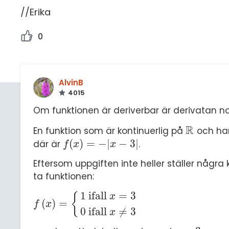
//Erika
0
AlvinB
4015
Om funktionen är deriverbar är derivatan no
R
En funktion som är kontinuerlig på
och har
ℝ
(
)
=
−
|
−
3
|
där är
.
f
(
x
)
=
-
|
x
-
3
|
f
x
x
Eftersom uppgiften inte heller ställer några 
ta funktionen:
1
ifall
=
3
{
x
(
)
=
f
x
=
{
1
ifall
x
=
3
0
ifall
x
≠
3
f
x
0
ifall
≠
3
x