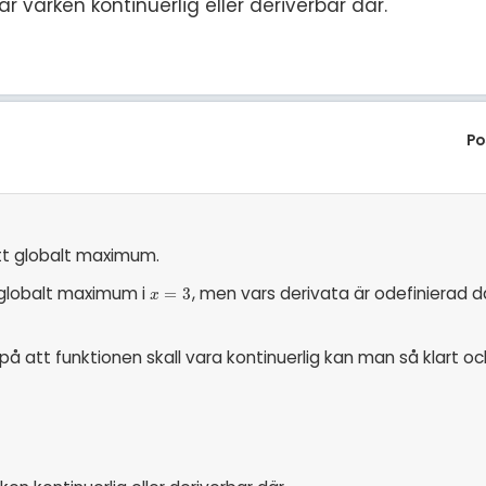
är varken kontinuerlig eller deriverbar där.
Po
ett globalt maximum.
 globalt maximum i
, men vars derivata är odefinierad d
x
=
=
3
3
x
 på att funktionen skall vara kontinuerlig kan man så klart o