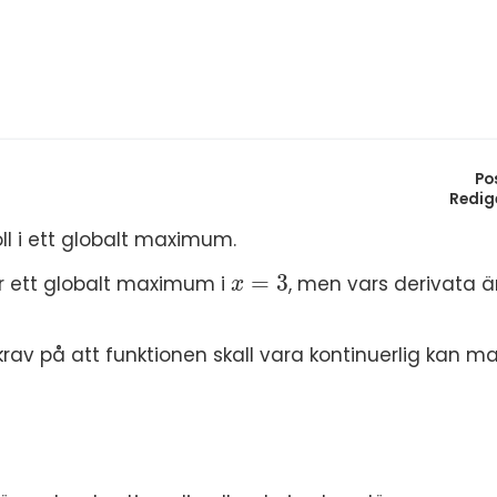
S
In
E
Un
F
Hö
Öv
Ma
Po
Redig
Al
ll i ett globalt maximum.
=
3
 ett globalt maximum i
, men vars derivata ä
x
=
3
x
krav på att funktionen skall vara kontinuerlig kan m