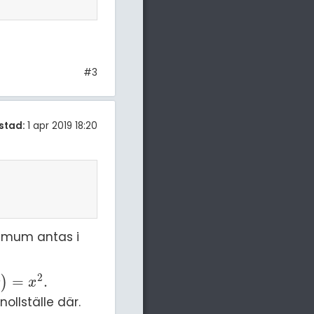
#3
stad:
1 apr 2019 18:20
ximum antas i
2
=
.
)
=
x
2
.
x
x
ollställe där.