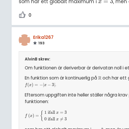
=
3
som har ett globalt maximum i
, men 
x
=
3
x
0
Erika1267
193
AlvinB skrev:
Om funktionen är deriverbar är derivatan noll i 
En funktion som är kontinuerlig på
R
och har ett
ℝ
.
f
(
(
x
)
)
=
=
-
|
−
x
-
|
3
|
−
3
|
f
x
x
Eftersom uppgiften inte heller ställer några krav
funktionen:
1
ifall
=
3
{
x
f
x
(
=
{
)
1
=
ifall
x
=
3
0
ifall
x
≠
3
f
x
0
ifall
≠
3
x