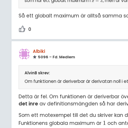
som har ett globalt maximum i
, men är var
x
=
=
3
3
x
Så ett globalt maximum är alltså samma sa
0
Albiki
5096 – Fd. Medlem
AlvinB skrev:
Om funktionen är deriverbar är derivatan noll i 
Detta är fel. Om funktionen är deriverbar ö
det inre
av definitionsmängden så har deriva
Som ett motexempel till det du skriver kan 
1
Funktionens globala maximum är
och ant
1