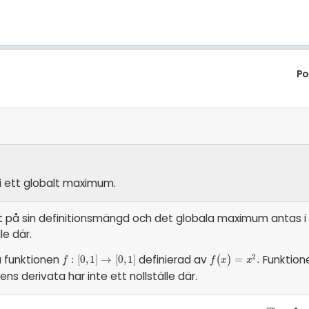
Po
 i ett globalt maximum.
llt på sin definitionsmängd och det globala maximum antas i
le där.
a funktionen
definierad av
Funktion
2
f
:
[
:
0
[
,
0
1
]
,
→
1
]
[
→
0
,
1
[
]
0
,
1
]
f
(
x
)
=
=
x
2
.
.
(
)
f
f
x
x
ens derivata har inte ett nollställe där.