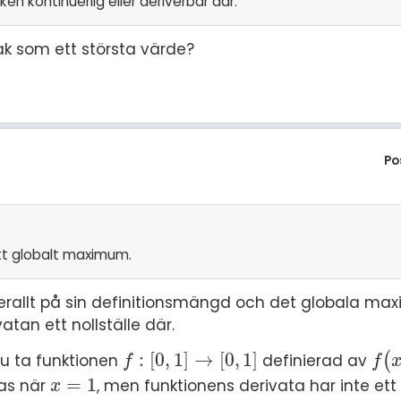
ken kontinuerlig eller deriverbar där.
k som ett största värde?
Po
ett globalt maximum.
verallt på sin definitionsmängd och det globala ma
tan ett nollställe där.
:
[
0
,
1
]
→
[
0
,
1
]
du ta funktionen
definierad av
(
f
:
[
0
,
1
]
→
[
0
,
1
]
f
(
x
)
f
f
=
1
as när
, men funktionens derivata har inte ett n
x
=
1
x