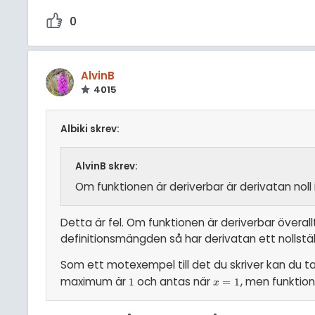
0
AlvinB
4015
Albiki skrev:
AlvinB skrev:
Om funktionen är deriverbar är derivatan noll
Detta är fel. Om funktionen är deriverbar övera
definitionsmängden så har derivatan ett nollstäl
Som ett motexempel till det du skriver kan du t
maximum är
och antas när
, men funktion
1
1
x
=
=
1
1
x