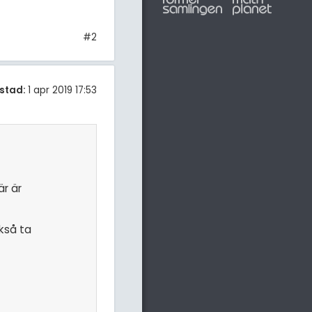
#2
stad:
1 apr 2019 17:53
är är
ckså ta