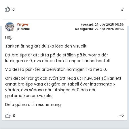
0
#1
Yngve
Postad:
27 apr 2025 08:56
42981
Redigerad:
27 apr 2025 08:56
Hej.
Tanken är nog att du ska lösa den visuellt.
Ett bra tips är att titta på de ställen på kurvorna dör
lutningen är 0, dvs där en tänkt tangent är horisontell.
Vid dessa punkter är derivatan nämligen lika med 0.
Om det blir rörigt och svårt att reda ut i huvudet så kan ett
annat bra tips vara att göra en tabell över intressanta x-
värden, dvs sådana där lutningen är 0 och där
graferna korsar x-axeln.
Dela gärna ditt resonemang.
0
#2