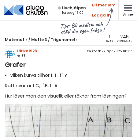
Bli medlem
Live­hjälpen
Torsdag 16:00
Logga in
Ämne
atematik
Alla ämnen
Tips: Bli medlem och
ställ din egen fråga !
Matematik
sik
atematik
1
245
Matematik
/
Matte 3
/
Trigonometri
SVAR
VISNINGAR
Alla trådar
emi
Matte 3
Ulrika1928
Postad:
27 apr 2025 08:37
85
Alla trådar
skurs 7
ologi
Grafer
skurs 8
Algebraiska uttryck
knik & Bygg
Vilken kurva tillhör f, f', f'' ?
skurs 9
Derivata
Rätt svar är f:C, f':B, f'':A
rogrammering
tte 1
Naturliga logaritmer
Hur löser man den visuellt eller räknar fram lösningen?
venska
tte 2
Integraler
ngelska
tte 3
Trigonometri
er språk
tte 4
Livehjälpen
tte 5