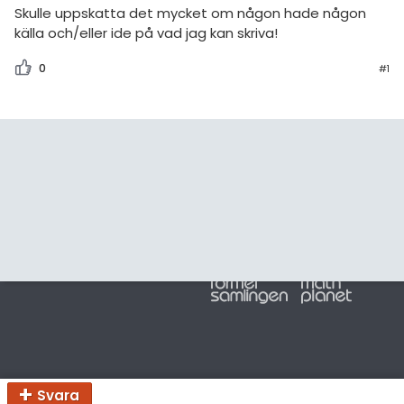
amhällsorientering
För lärare
Skulle uppskatta det mycket om någon hade någon
källa och/eller ide på vad jag kan skriva!
konomi
8 inloggade
0
#1
ler ämnen
Om Pluggakuten
riga diskussioner
Allmänna villkor
Cookie-inställningar
Svara