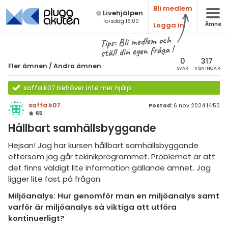
Bli medlem
Live­hjälpen
Torsdag 16:00
Logga in
Ämne
atematik
Alla ämnen
Tips: Bli medlem och
ställ din egen fråga !
sik
Fler ämnen
0
317
Fler ämnen
/
Andra ämnen
SVAR
VISNINGAR
Alla trådar
emi
saffa.k07 behöver inte mer hjälp
Hem- och
ologi
saffa.k07
konsumentkunskap
Postad:
6 nov 2024 14:50
65
knik & Bygg
Idrott och hälsa
Hållbart samhällsbyggande
rogrammering
Andra ämnen
Hejsan! Jag har kursen hållbart samhällsbyggande
eftersom jag går tekinikprogrammet. Problemet är att
Livehjälpen
venska
det finns väldigt lite information gällande ämnet. Jag
ligger lite fast på frågan:
ngelska
Topplistor
Miljöanalys: Hur genomför man en miljöanalys samt
er språk
varför är miljöanalys så viktiga att utföra
Regler
kontinuerligt?