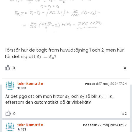
amhällsorientering
Topplistor
konomi
Regler
ler ämnen
För lärare
riga diskussioner
10 inloggade
Förstår hur de tagit fram huvudtöjning 1 och 2, men hur
=
får det sig att
?
ε
3
=
ε
z
ε
ε
Om Pluggakuten
3
z
0
#1
Allmänna villkor
teknikomatte
Postad:
17 maj 2024 17:24
Cookie-inställningar
183
=
å
Är det pga att om man hittar
och
s
blir
ε
ε
1
ε
2
ε
3
=
ε
z
ε
ε
ε
1
2
3
z
eftersom den automatiskt då är vinkelrät?
0
#2
teknikomatte
Postad:
22 maj 2024 12:02
183