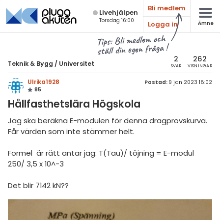
Bli medlem
Live­hjälpen
Torsdag 16:00
Logga in
Ämne
atematik
Alla ämnen
Tips: Bli medlem och
ställ din egen fråga !
sik
Teknik & Bygg
2
262
Teknik & Bygg
/
Universitet
SVAR
VISNINGAR
Alla trådar
emi
Ulrika1928
Postad:
9 jan 2023 18:02
85
Grundskola
ologi
Hållfasthetslära Högskola
Gymnasium
knik & Bygg
Jag ska beräkna E-modulen för denna dragprovskurva.
Universitet
Får värden som inte stämmer helt.
rogrammering
Allmänna diskussioner
Formel är rätt antar jag: T(Tau)/ töjning = E-modul
venska
250/ 3,5 x 10^-3
Livehjälpen
ngelska
Det blir 7142 kN??
Topplistor
er språk
Regler