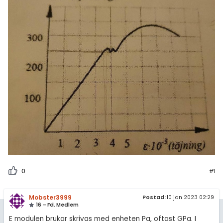
amhällsorientering
För lärare
konomi
3 inloggade
ler ämnen
riga diskussioner
Om Pluggakuten
Allmänna villkor
Cookie-inställningar
0
#1
Mobster3999
Postad:
10 jan 2023 02:29
16 – Fd. Medlem
E modulen brukar skrivas med enheten Pa, oftast GPa. I