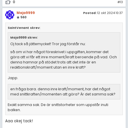
0
#13
Maja9999
Postad:
12 okt 2024 10:37
560
SaintVenant skrev:
Maja9999 skrev:
Oj tack så jättemycket! Tror jag förstår nu:
så om vi har något föreskrivet i uppgiften, kommer det
göra att vi får ett inre moment/kraft beroende på vad. Och
denna hamnar på stödet trots att det inte är en
reaktionskraft/moment utan en inre kraft?
Japp.
en fråga bara. denna inre kraft/moment, har det något
med snittkraften/momenten att göra? Är det samma sak?
Exakt samma sak. De är snittstorheter som uppstår inuti
balken.
Aaa okej tack!