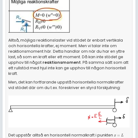
Alltså, möjliga reaktionslaster vid stödet är enbart vertikala
och horisontella krafter, ej moment. Men vi talar inte om
reaktionsmoment här. Detta handlar om när du har en yttre
last, så som en kraft eller ett moment. Då kan inte stödet ge
upphov till något
reaktionsmoment
. På samma sätt som att
ett rullstöd med hjul inte kan ge upphov till någon horisontell
kraft.
Men, det kan fortfarande uppstå horisontella normalkrafter
vid stödet där om du t.ex. föreskriver en styrd förskjutning:
Det uppstår alltså en horisontell normalkraft i punkten
x
=
L
=
x
L