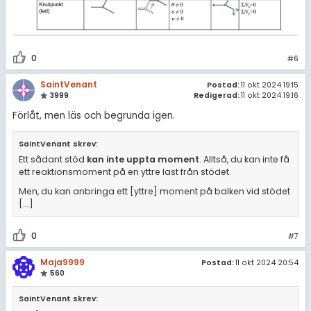
0
#6
SaintVenant
Postad:
11 okt 2024 19:15
3999
Redigerad:
11 okt 2024 19:16
Förlåt, men läs och begrunda igen.
SaintVenant skrev:
Ett sådant stöd
kan inte uppta moment
. Alltså, du kan inte få
ett reaktionsmoment på en yttre last från stödet.
Men, du kan anbringa ett [yttre] moment på balken vid stödet
[...]
0
#7
Maja9999
Postad:
11 okt 2024 20:54
560
SaintVenant skrev: