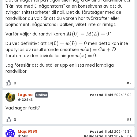
Det är något fel på någon eller några av dina randvillkor och
"Får inte med EI någonstans" är en konsekvens av att du
tvingar snittstorheter till noll. Det du förutsäger med de
randvillkor du valt är att du varken har tvärkrafter eller
böjmoment, någonstans i balken, vilket inte är rimligt.
(
0
)
=
(
)
=
0
Varför väljer du randvillkoren
?
M
(
0
)
=
M
(
L
)
=
0
M
M
L
(
0
)
=
(
)
=
0
Du vet definitivt att
men detta kan inte
w
(
0
)
=
w
(
L
)
=
0
w
w
L
(
)
=
+
uppfyllas av resulterande ansatsen
w
(
x
)
=
C
x
+
D
w
x
C
x
D
(
)
=
0
förutom av den triviala lösningen
.
w
(
x
)
=
0
w
x
Jag föreslår att du ställer upp en lista med lämpliga
randvillkor.
0
#2
Laguna
Postad:
11 okt 2024 13:09
Online
32443
Vad säger facit?
0
#3
Maja9999
Postad:
11 okt 2024 16:34
560
Redigerad:
11 okt 2024 16:34