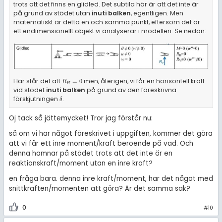
trots att det finns en glidled. Det subtila här är att det inte är
på grund av stödet utan
inuti
balken
, egentligen. Men
matematiskt är detta en och samma punkt, eftersom det är
ett endimensionellt objekt vi analyserar i modellen. Se nedan:
Här står det att
men, återigen, vi får en horisontell kraft
R
H
=
0
=
0
R
H
vid stödet
inuti balken
på grund av den föreskrivna
förskjutningen
.
δ
δ
Oj tack så jättemycket! Tror jag förstår nu:
så om vi har något föreskrivet i uppgiften, kommer det göra
att vi får ett inre moment/kraft beroende på vad. Och
denna hamnar på stödet trots att det inte är en
reaktionskraft/moment utan en inre kraft?
en fråga bara. denna inre kraft/moment, har det något med
snittkraften/momenten att göra? Är det samma sak?
0
#10