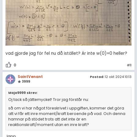
vad gjorde jag för fel nu då istället? Är inte w(0)=0 heller?
0
#11
SaintVenant
Postad:
12 okt 2024 10:13
3999
Maja9999 skrev:
Oj tack så jättemycket! Tror jag förstår nu:
så om vi har något föreskrivet i uppgiften, kommer det göra
att vi får ett inre moment/kraft beroende på vad. Och denna
hamnar på stödet trots att det inte är en
reaktionskraft/moment utan en inre kraft?
Japp.