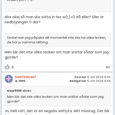
x
=
L
=
x
L
Aha okej så man ska sätta in tex w(L)=0 då eller? Eller är
nedböjningen 0 där?
Sedan kan jag påpeka att momentet inte ska ha olika tecken,
de har ju samma riktning.
Men blir det inte olika tecken om man snittar sådär som jag
gjorde?
0
#17
SaintVenant
Postad:
12 okt 2024 13:44
3999
Redigerad:
12 okt 2024 13:44
Maja9999 skrev:
Men blir det inte olika tecken om man snittar sådär som jag
gjorde?
Jo, helt rätt, det är en negativ snittyta. Mitt misstag. Det blir