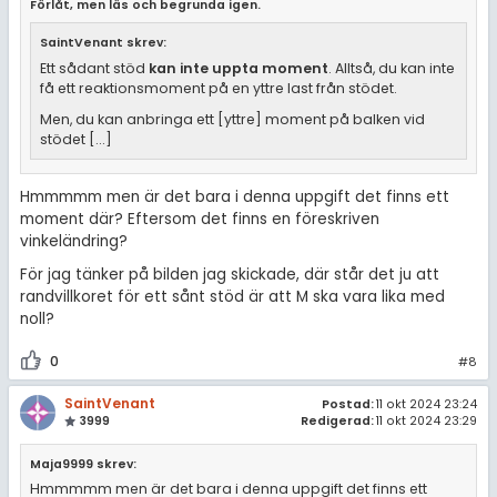
Förlåt, men läs och begrunda igen.
SaintVenant skrev:
Ett sådant stöd
kan inte uppta moment
. Alltså, du kan inte
få ett reaktionsmoment på en yttre last från stödet.
Men, du kan anbringa ett [yttre] moment på balken vid
stödet [...]
Hmmmmm men är det bara i denna uppgift det finns ett
moment där? Eftersom det finns en föreskriven
vinkeländring?
För jag tänker på bilden jag skickade, där står det ju att
randvillkoret för ett sånt stöd är att M ska vara lika med
noll?
0
#8
SaintVenant
Postad:
11 okt 2024 23:24
3999
Redigerad:
11 okt 2024 23:29
Maja9999 skrev:
Hmmmmm men är det bara i denna uppgift det finns ett