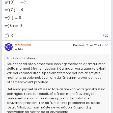
'
(
0
)
=
−
w
'
(
0
)
=
-
θ
w
θ
'
(
)
=
w
'
(
L
)
=
θ
w
L
θ
(
0
)
=
0
w
(
0
)
=
0
w
(
)
=
0
w
(
L
)
=
0
w
L
0
#20
Maja9999
Postad:
12 okt 2024 13:56
560
SaintVenant skrev:
Så, det enda problemet med lösningsmetoden är att du inför
detta moment
men det kan i lösningen vara ganska oklart
M
o
M
o
var det kommer ifrån. Speciellt eftersom det inte är ett yttre
moment i problemet, även om du får samma svar och det
blir ett ekvivalent problem.
Det enda jag vet är att vissa föreläsare kan vara ganska stela
och rigida i sina tankesätt, så då kan man få avdrag för
principiella fel om man ställer upp ett alternativt men
ekvivalent problem. För att "Det är inte problemet du skulle
lösa". Alltså, att man måste skriva någon långrandig
motivation för varför de är ekvivalenta.