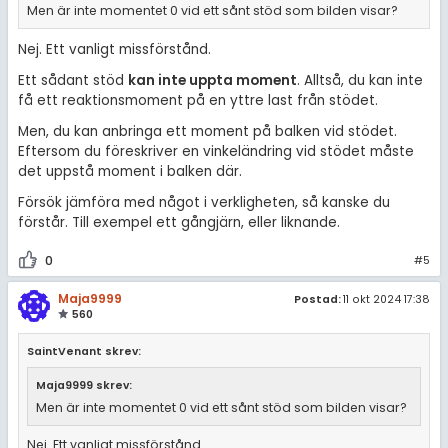
Men är inte momentet 0 vid ett sånt stöd som bilden visar?
Nej. Ett vanligt missförstånd.
Ett sådant stöd
kan inte uppta moment
. Alltså, du kan inte
få ett reaktionsmoment på en yttre last från stödet.
Men, du kan anbringa ett moment på balken vid stödet.
Eftersom du föreskriver en vinkeländring vid stödet måste
det uppstå moment i balken där.
Försök jämföra med något i verkligheten, så kanske du
förstår. Till exempel ett gångjärn, eller liknande.
0
#5
Maja9999
Postad:
11 okt 2024 17:38
560
SaintVenant skrev:
Maja9999 skrev:
Men är inte momentet 0 vid ett sånt stöd som bilden visar?
Nej. Ett vanligt missförstånd.