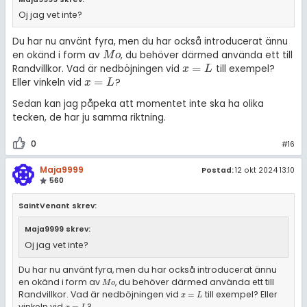
Oj jag vet inte?
Du har nu använt fyra, men du har också introducerat ännu
en okänd i form av
, du behöver därmed använda ett till
M
o
M
o
=
Randvillkor. Vad är nedböjningen vid
till exempel?
x
=
L
x
L
=
Eller vinkeln vid
?
x
=
L
x
L
Sedan kan jag påpeka att momentet inte ska ha olika
tecken, de har ju samma riktning.
0
#16
Maja9999
Postad:
12 okt 2024 13:10
560
SaintVenant skrev:
Maja9999 skrev:
Oj jag vet inte?
Du har nu använt fyra, men du har också introducerat ännu
en okänd i form av
, du behöver därmed använda ett till
M
o
M
o
Randvillkor. Vad är nedböjningen vid
till exempel? Eller
x
=
L
=
x
L
vinkeln vid
?