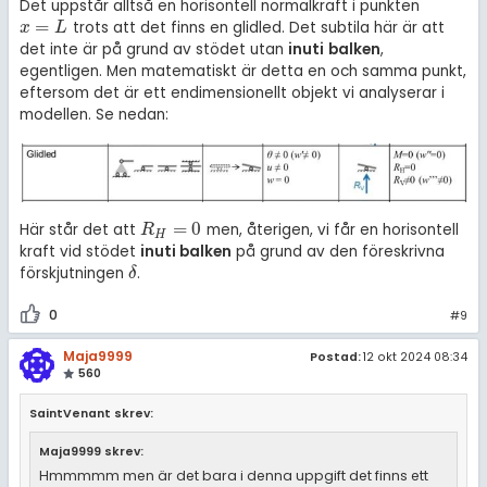
Det uppstår alltså en horisontell normalkraft i punkten
=
trots att det finns en glidled. Det subtila här är att
x
=
L
x
L
det inte är på grund av stödet utan
inuti
balken
,
egentligen. Men matematiskt är detta en och samma punkt,
eftersom det är ett endimensionellt objekt vi analyserar i
modellen. Se nedan:
=
0
Här står det att
men, återigen, vi får en horisontell
R
H
=
0
R
H
kraft vid stödet
inuti balken
på grund av den föreskrivna
förskjutningen
.
δ
δ
0
#9
Maja9999
Postad:
12 okt 2024 08:34
560
SaintVenant skrev:
Maja9999 skrev:
Hmmmmm men är det bara i denna uppgift det finns ett