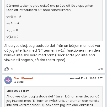
Därmed tycker jag du också ska pröva att lösa uppgiften
utan att introducera
med randvillkoren:
M
o
M
o
w
'
(
0
)
=
-
θ
'
(
0
)
=
−
w
θ
w
'
(
L
)
=
θ
'
(
)
=
w
L
θ
w
(
0
)
=
0
(
0
)
=
0
w
w
(
L
)
=
0
(
)
=
0
w
L
Ahaa yes okej. Jag testade det från en början men det var
då jag inte fick med ”EI” termen i w(x) funktionen, men den
kanske inte ska vara med här? (Dock satte jag inte ena
vinkeln till negativ, så ska testa igen!)
0
#21
SaintVenant
Postad:
12 okt 2024 13:57
3999
Maja9999 skrev:
Ahaa yes okej. Jag testade det från en början men det var då
jag inte fick med ”EI” termen i w(x) funktionen, men den kanske
inte ska vara med här? (Dock satte jag inte ena vinkeln till