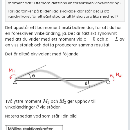
moment där? Eftersom det finns en föreskriven vinkeländring?
För jag tänker på bilden jag skickade, där står det ju att
randvillkoret för ett sånt stöd är att M ska vara lika med noll?
Det uppstår ett böjmoment
inuti
balken där, för att du har
en föreskriven vinkeländring, ja. Det är faktiskt synonymt
=
0
=
med att du vrider med ett moment vid
och
av
x
=
0
x
=
L
x
x
L
en viss storlek och detta producerar samma resultat.
Det är alltså ekvivalent med följande:
Två yttre moment
och
ger upphov till
M
1
M
2
M
M
1
2
vinkeländringar
vid stöden.
θ
θ
Notera sedan vad som står i din bild: