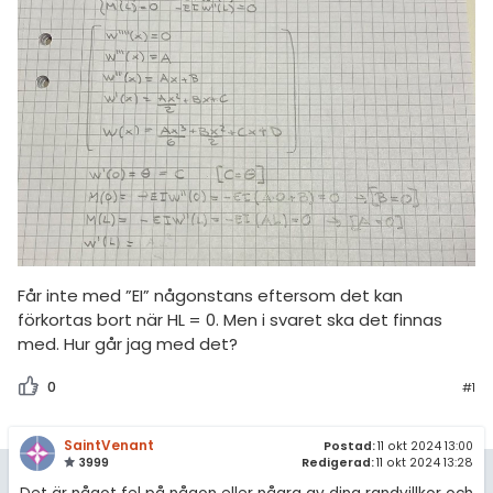
amhällsorientering
Livehjälpen
för högskolan
konomi
Topplistor
iversitet
ler ämnen
Regler
gskoleprovet
riga diskussioner
Fy (mattedelen)
För lärare
lmänna diskussioner
10 inloggade
Om Pluggakuten
Får inte med ”EI” någonstans eftersom det kan
Allmänna villkor
förkortas bort när HL = 0. Men i svaret ska det finnas
med. Hur går jag med det?
Cookie-inställningar
0
#1
SaintVenant
Postad:
11 okt 2024 13:00
3999
Redigerad:
11 okt 2024 13:28