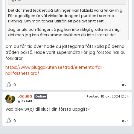
Det där med tecknet på lutningen kan faktiskt vara fel av mig.
För egentligen är väl vinkeländringen i punkten i samma
riktning. Om man tänker utifrån ett positivt snitt sett...
Jag är ute och flänger så jag kan inte riktigt grotta ned mig i
det men jag kan återkomma ikväll om du inte listar ut det.
Om du får tid över hade du jättegärna fått kolla på denna
tråden också. Hade varit supersnällt! För jag förstod när du
förklarar.
https://www.pluggakuten.se/trad/elementarfall-
hallfasthetslara/
0
#25
Laguna
Postad:
18 okt 2024 12:04
Online
32443
Vad blev w(x) till slut i din första uppgift?
0
#26