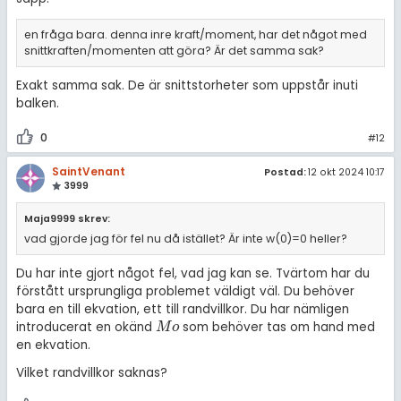
en fråga bara. denna inre kraft/moment, har det något med
snittkraften/momenten att göra? Är det samma sak?
Exakt samma sak. De är snittstorheter som uppstår inuti
balken.
0
#12
SaintVenant
Postad:
12 okt 2024 10:17
3999
Maja9999 skrev:
vad gjorde jag för fel nu då istället? Är inte w(0)=0 heller?
Du har inte gjort något fel, vad jag kan se. Tvärtom har du
förstått ursprungliga problemet väldigt väl. Du behöver
bara en till ekvation, ett till randvillkor. Du har nämligen
introducerat en okänd
som behöver tas om hand med
M
o
M
o
en ekvation.
Vilket randvillkor saknas?