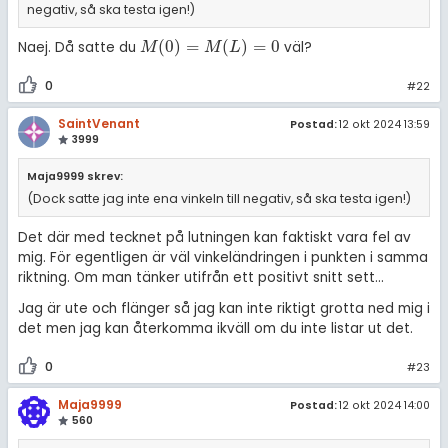
negativ, så ska testa igen!)
(
0
)
=
(
)
=
0
Naej. Då satte du
väl?
M
(
0
)
=
M
(
L
)
=
0
M
M
L
0
#22
SaintVenant
Postad:
12 okt 2024 13:59
3999
Maja9999 skrev:
(Dock satte jag inte ena vinkeln till negativ, så ska testa igen!)
Det där med tecknet på lutningen kan faktiskt vara fel av
mig. För egentligen är väl vinkeländringen i punkten i samma
riktning. Om man tänker utifrån ett positivt snitt sett...
Jag är ute och flänger så jag kan inte riktigt grotta ned mig i
det men jag kan återkomma ikväll om du inte listar ut det.
0
#23
Maja9999
Postad:
12 okt 2024 14:00
560