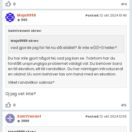
0
#14
Maja9999
Postad:
12 okt 2024 10:40
560
SaintVenant skrev:
Maja9999 skrev:
vad gjorde jag för fel nu då istället? Är inte w(0)=0 heller?
Du har inte gjort något fel, vad jag kan se. Tvärtom har du
förstått ursprungliga problemet väldigt väl. Du behöver bara
en till ekvation, ett till randvillkor. Du har nämligen introducerat
en okänd
som behöver tas om hand med en ekvation.
M
o
M
o
Vilket randvillkor saknas?
Oj jag vet inte?
0
#15
SaintVenant
Postad:
12 okt 2024 12:55
3999
Maja9999 skrev: