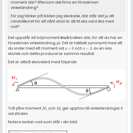
moment där? Eftersom det finns en föreskriven
vinkeländring?
För jag tänker på bilden jag skickade, där står det ju att
randvillkoret för ett sånt stöd är att M ska vara lika med
noll?
Det uppstår ett böjmoment
inuti
balken där, för att du har en
föreskriven vinkeländring, ja. Det är faktiskt synonymt med att
du vrider med ett moment vid
och
av en viss
x
=
0
x
=
L
=
0
=
x
x
L
storlek och detta producerar samma resultat.
Det är alltså ekvivalent med följande:
Två yttre moment
och
ger upphov till vinkeländringar
M
1
M
2
θ
M
M
θ
1
2
vid stöden.
Notera sedan vad som står i din bild: