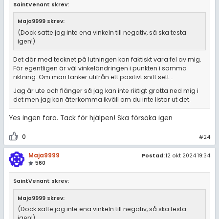
SaintVenant skrev:
Maja9999 skrev:
(Dock satte jag inte ena vinkeln till negativ, så ska testa
igen!)
Det där med tecknet på lutningen kan faktiskt vara fel av mig.
För egentligen är väl vinkeländringen i punkten i samma
riktning. Om man tänker utifrån ett positivt snitt sett...
Jag är ute och flänger så jag kan inte riktigt grotta ned mig i
det men jag kan återkomma ikväll om du inte listar ut det.
Yes ingen fara. Tack för hjälpen! Ska försöka igen
0
#24
Maja9999
Postad:
12 okt 2024 19:34
560
SaintVenant skrev:
Maja9999 skrev:
(Dock satte jag inte ena vinkeln till negativ, så ska testa
igen!)