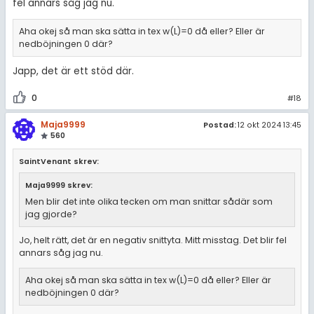
fel annars såg jag nu.
Aha okej så man ska sätta in tex w(L)=0 då eller? Eller är
nedböjningen 0 där?
Japp, det är ett stöd där.
0
#18
Maja9999
Postad:
12 okt 2024 13:45
560
SaintVenant skrev:
Maja9999 skrev:
Men blir det inte olika tecken om man snittar sådär som
jag gjorde?
Jo, helt rätt, det är en negativ snittyta. Mitt misstag. Det blir fel
annars såg jag nu.
Aha okej så man ska sätta in tex w(L)=0 då eller? Eller är
nedböjningen 0 där?