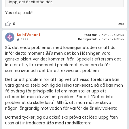
Japp, det är ett stöd där.
Yes okej tack!!
0
#19
SaintVenant
Postad:
12 okt 2024 13:53
3999
Redigerad:
12 okt 2024 13:55
Så, det enda problemet med lösningsmetoden är att du
inför detta moment
men det kan i lösningen vara
M
o
M
o
ganska oklart var det kommer ifrån. Speciellt eftersom det
inte är ett yttre moment i problemet, även om du får
samma svar och det blir ett ekvivalent problem.
Det är ett problem för att jag vet att vissa föreläsare kan
vara ganska stela och rigida i sina tankesätt, så då kan man
få avdrag för principiella fel om man ställer upp ett
alternativt men ekvivalent problem. För att "Det är inte
problemet du skulle lösa". Alltså, att man måste skriva
någon långrandig motivation för varför de är ekvivalenta.
Därmed tycker jag du också ska pröva att lösa uppgiften
utan att introducera
med randvillkoren:
M
o
M
o