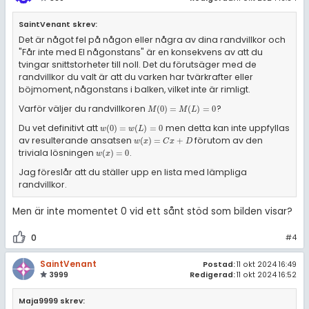
SaintVenant skrev:
Det är något fel på någon eller några av dina randvillkor och
"Får inte med EI någonstans" är en konsekvens av att du
tvingar snittstorheter till noll. Det du förutsäger med de
randvillkor du valt är att du varken har tvärkrafter eller
böjmoment, någonstans i balken, vilket inte är rimligt.
Varför väljer du randvillkoren
?
M
(
0
)
=
M
(
L
)
=
0
(
0
)
=
(
)
=
0
M
M
L
Du vet definitivt att
men detta kan inte uppfyllas
w
(
0
)
=
w
(
L
)
=
0
(
0
)
=
(
)
=
0
w
w
L
av resulterande ansatsen
förutom av den
w
(
x
)
=
C
x
+
D
(
)
=
+
w
x
C
x
D
triviala lösningen
.
w
(
x
)
=
0
(
)
=
0
w
x
Jag föreslår att du ställer upp en lista med lämpliga
randvillkor.
Men är inte momentet 0 vid ett sånt stöd som bilden visar?
0
#4
SaintVenant
Postad:
11 okt 2024 16:49
3999
Redigerad:
11 okt 2024 16:52
Maja9999 skrev: