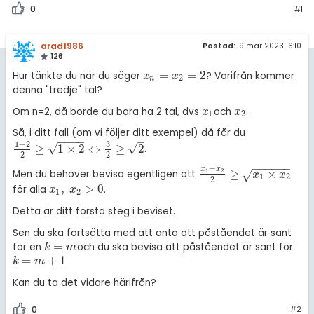
0
#1
arad1986
Postad:
19 mar 2023 16:10
126
=
=
2
Hur tänkte du när du säger
? Varifrån kommer
x
n
=
x
2
=
2
x
x
2
n
denna "tredje" tal?
Om n=2, då borde du bara ha 2 tal, dvs
och
.
x
1
x
2
x
x
1
2
Så, i ditt fall (om vi följer ditt exempel) då får du
−
−
−
−
–
1
+
2
3
√
√
≥
1
×
2
⇔
≥
2
.
1
+
2
2
≥
1
×
2
⇔
3
2
≥
2
2
2
−
−
−
−
−
−
+
x
x
≥
×
1
2
Men du behöver bevisa egentligen att
√
x
1
+
x
2
2
≥
x
1
×
x
2
x
x
1
2
2
,
>
0
för alla
.
x
1
,
x
2
>
0
x
x
1
2
Detta är ditt första steg i beviset.
Sen du ska fortsätta med att anta att påståendet är sant
=
för en
och du ska bevisa att påståendet är sant för
k
=
m
k
m
=
+
1
k
=
m
+
1
k
m
Kan du ta det vidare härifrån?
0
#2