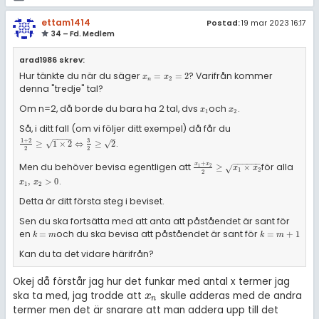
ettam1414
Postad:
19 mar 2023 16:17
34 – Fd. Medlem
arad1986 skrev:
Hur tänkte du när du säger
? Varifrån kommer
x
n
=
x
2
=
2
=
=
2
x
x
2
n
denna "tredje" tal?
Om n=2, då borde du bara ha 2 tal, dvs
och
.
x
1
x
2
x
x
1
2
Så, i ditt fall (om vi följer ditt exempel) då får du
−
−
−
−
–
1
+
2
3
.
1
+
2
2
≥
1
×
2
⇔
3
2
≥
2
√
√
≥
1
×
2
⇔
≥
2
2
2
−
−
−
−
−
−
+
Men du behöver bevisa egentligen att
för alla
x
x
x
1
+
x
2
2
≥
x
1
×
x
2
1
2
≥
×
√
x
x
1
2
2
.
x
1
,
x
2
>
0
,
>
0
x
x
1
2
Detta är ditt första steg i beviset.
Sen du ska fortsätta med att anta att påståendet är sant för
en
och du ska bevisa att påståendet är sant för
k
=
m
k
=
m
+
1
=
=
+
1
k
m
k
m
Kan du ta det vidare härifrån?
Okej då förstår jag hur det funkar med antal x termer jag
ska ta med, jag trodde att
skulle adderas med de andra
x
n
x
n
termer men det är snarare att man addera upp till det