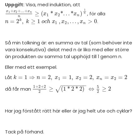
amhällsorientering
Livehjälpen
Uppgift:
Visa, med induktion, att
1
för högskolan
+
+
.
.
.
+
x
x
x
≥
(
*
*
.
.
.
*
)
konomi
, för alla
1
2
x
1
+
x
2
+
.
.
.
+
x
n
n
≥
x
1
*
x
2
*
.
.
.
*
x
n
1
n
n
x
x
x
n
1
2
n
Topplistor
n
k
=
2
,
≥
1
,
,
.
.
.
,
>
0
.
n
=
2
k
,
k
≥
1
o
c
h
x
1
,
x
2
,
.
.
.
,
x
n
>
0
n
k
o
c
h
x
x
x
iversitet
1
2
n
ler ämnen
Regler
gskoleprovet
riga diskussioner
Så min tolkning är: en summa av tal (som behöver inte
Fy (mattedelen)
För lärare
vara konsekutiva) delat med n är lika med eller större
än produkten av samma tal upphöjd till 1 genom n.
lmänna diskussioner
1 inloggade
Eller med ett exempel.
Om Pluggakuten
=
1
⇒
=
2
,
=
1
,
=
2
,
=
=
2
Låt
k
=
1
⇒
n
=
2
,
x
1
=
1
,
x
2
=
2
,
x
n
=
x
2
=
2
k
n
x
x
x
x
1
2
2
n
−
−
−
−
−
−
−
−
1
+
2
+
2
5
≥
(
1
*
2
*
2
)
⇔
≥
2
√
då får man
1
+
2
+
2
2
≥
1
*
2
*
2
⇔
5
2
≥
2
Allmänna villkor
2
2
Cookie-inställningar
Har jag förstått rätt här eller är jag helt ute och cyklar?
Tack på förhand.