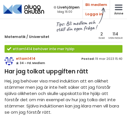
Bli medlem
Live­hjälpen
Idag 16:00
Logga in
Ämne
atematik
Alla ämnen
Tips: Bli medlem och
ställ din egen fråga !
Matematik
sik
atematik
2
114
Matematik
/
Universitet
SVAR
VISNINGAR
Alla trådar
emi
Universitet
ettam1414 behöver inte mer hjälp
Alla trådar
skurs 7
ologi
ettam1414
Postad:
19 mar 2023 15:40
34 – Fd. Medlem
skurs 8
Envariabelanalys
knik & Bygg
Har jag tolkat uppgiften rätt
skurs 9
Flervariabelanalys
rogrammering
Hej, jag behöver visa med induktion att en olikhet
tte 1
Linjär Algebra
stämmer men jag är inte helt säker att jag förstår
venska
själva olikheten och skulle uppskatta lite hjälp att
tte 2
Sannolikhet och Statistik
förstår det om min exempel av hur jag tolka det inte
ngelska
stämmer. Själva induktionen kan jag klara men vill bara
tte 3
Diskret matematik
se om jag förstår rätt.
er språk
tte 4
Övrigt
tte 5