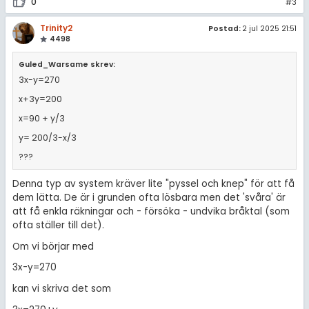
0
#3
Trinity2
Postad:
2 jul 2025 21:51
4498
Guled_Warsame skrev:
3x-y=270
x+3y=200
x=90 + y/3
y= 200/3-x/3
???
Denna typ av system kräver lite "pyssel och knep" för att få
dem lätta. De är i grunden ofta lösbara men det 'svåra' är
att få enkla räkningar och - försöka - undvika bråktal (som
ofta ställer till det).
Om vi börjar med
3x-y=270
kan vi skriva det som