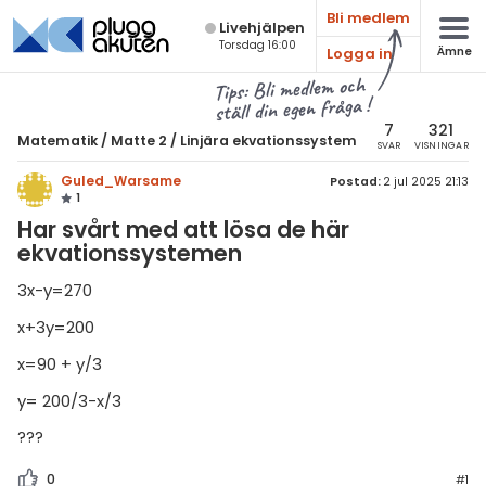
Bli medlem
Live­hjälpen
Torsdag 16:00
Logga in
Ämne
atematik
Alla ämnen
Tips: Bli medlem och
ställ din egen fråga !
Matematik
sik
atematik
7
321
Matematik
/
Matte 2
/
Linjära ekvationssystem
SVAR
VISNINGAR
Alla trådar
emi
Matte 2
Guled_Warsame
Postad:
2 jul 2025 21:13
1
Alla trådar
skurs 7
ologi
Har svårt med att lösa de här
skurs 8
ekvationssystemen
Algebra
knik & Bygg
skurs 9
3x-y=270
Andragradsekvationer
rogrammering
tte 1
x+3y=200
Funktioner och grafer
venska
x=90 + y/3
tte 2
Linjära ekvationssystem
ngelska
y= 200/3-x/3
tte 3
Logik och geometri
???
er språk
tte 4
Logaritmer
0
#1
tte 5