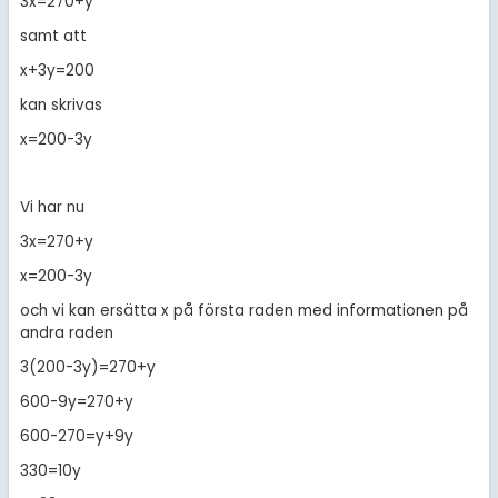
3x=270+y
samt att
x+3y=200
kan skrivas
x=200-3y
Vi har nu
3x=270+y
x=200-3y
och vi kan ersätta x på första raden med informationen på
andra raden
3(200-3y)=270+y
600-9y=270+y
600-270=y+9y
330=10y