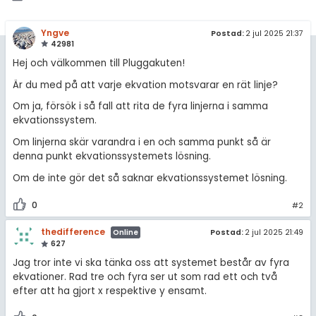
amhällsorientering
Statistik
för högskolan
konomi
Livehjälpen
Yngve
Postad:
2 jul 2025 21:37
42981
iversitet
ler ämnen
Topplistor
Hej och välkommen till Pluggakuten!
gskoleprovet
Är du med på att varje ekvation motsvarar en rät linje?
riga diskussioner
Regler
Fy (mattedelen)
Om ja, försök i så fall att rita de fyra linjerna i samma
ekvationssystem.
lmänna diskussioner
För lärare
Om linjerna skär varandra i en och samma punkt så är
denna punkt ekvationssystemets lösning.
3 inloggade
Om de inte gör det så saknar ekvationssystemet lösning.
Om Pluggakuten
0
#2
Allmänna villkor
thedifference
Postad:
2 jul 2025 21:49
Online
627
Cookie-inställningar
Jag tror inte vi ska tänka oss att systemet består av fyra
ekvationer. Rad tre och fyra ser ut som rad ett och två
efter att ha gjort x respektive y ensamt.