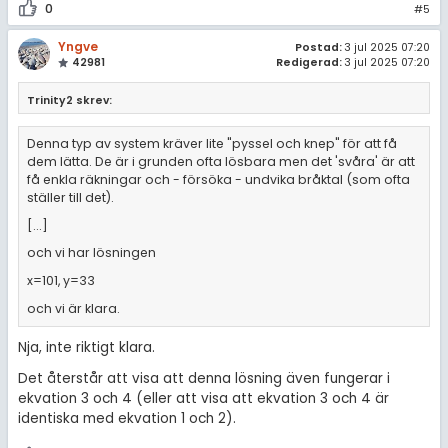
0
#5
Yngve
Postad:
3 jul 2025 07:20
42981
Redigerad:
3 jul 2025 07:20
Trinity2 skrev:
Denna typ av system kräver lite "pyssel och knep" för att få
dem lätta. De är i grunden ofta lösbara men det 'svåra' är att
få enkla räkningar och - försöka - undvika bråktal (som ofta
ställer till det).
[...]
och vi har lösningen
x=101, y=33
och vi är klara.
Nja, inte riktigt klara.
Det återstår att visa att denna lösning även fungerar i
ekvation 3 och 4 (eller att visa att ekvation 3 och 4 är
identiska med ekvation 1 och 2).