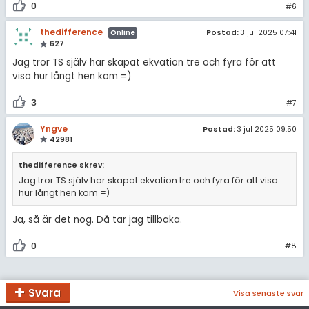
0
#6
thedifference
Postad:
3 jul 2025 07:41
Online
627
Jag tror TS själv har skapat ekvation tre och fyra för att
visa hur långt hen kom =)
3
#7
Yngve
Postad:
3 jul 2025 09:50
42981
thedifference skrev:
Jag tror TS själv har skapat ekvation tre och fyra för att visa
hur långt hen kom =)
Ja, så är det nog. Då tar jag tillbaka.
0
#8
Svara
Visa senaste svar