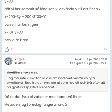
y=33
När vi har kommit så läng kan vi använda y till att finna x
x=200-3y = 200-3*33=101
och vi har lösningen
x=101, y=33
och vi är klara.
1
#4
Yngve
Postad:
2 jul 2025 22:12
42981
Redigerad:
2 jul 2025 22:13
thedifference skrev:
Jag tror inte vi ska tänka oss att systemet består av fyra
ekvationer. Rad tre och fyra ser ut som rad ett och två efter att
ha gjort x respektive y ensamt.
Då är det fyra ekvationer men bara två linjer.
Metoden jag föreslog fungerar ändå.