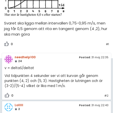
amhällsorientering
Topplistor
konomi
Regler
ler ämnen
Svaret ska ligga mellan intervallen 0,75-0,95 m/s, men
För lärare
jag får 0,5 genom att rita en tangent genom (4 ,2), hur
riga diskussioner
ska man göra
7 inloggade
0
#1
Om Pluggakuten
needhelp100
Postad:
31 maj 22:35
Allmänna villkor
24
v = deltaS/deltat
Cookie-inställningar
Vid tidpunkten 4 sekunder ser vi att kurvan går genom
punkten (4, 2) och (5, 3). Hastigheten är lutningen och är
(3-2)/(5-4) vilket är lika med 1 m/s.
0
#2
Lolllll
Postad:
31 maj 22:43
2