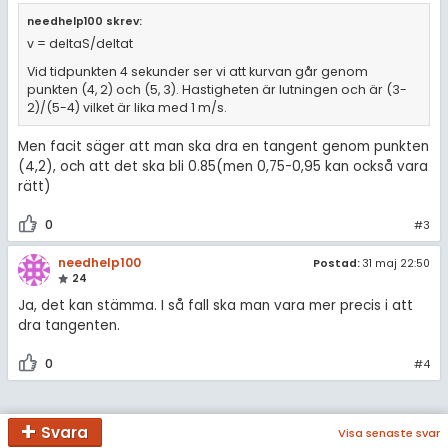
needhelp100 skrev:
v = deltaS/deltat
Vid tidpunkten 4 sekunder ser vi att kurvan går genom
punkten (4, 2) och (5, 3). Hastigheten är lutningen och är (3-
2)/(5-4) vilket är lika med 1 m/s.
Men facit säger att man ska dra en tangent genom punkten
(4,2), och att det ska bli 0.85(men 0,75-0,95 kan också vara
rätt)
0
#3
needhelp100
Postad:
31 maj 22:50
24
Ja, det kan stämma. I så fall ska man vara mer precis i att
dra tangenten.
0
#4
Svara
Visa senaste svar