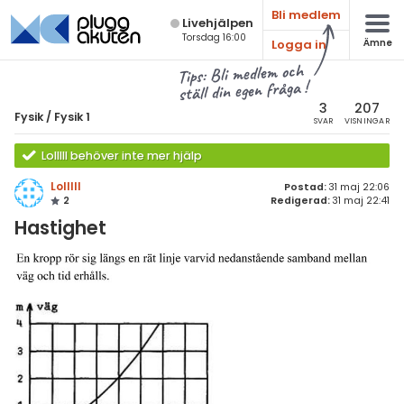
Bli medlem
Live­hjälpen
Torsdag 16:00
Logga in
Ämne
atematik
Alla ämnen
Tips: Bli medlem och
ställ din egen fråga !
sik
Fysik
3
207
Fysik
/
Fysik 1
SVAR
VISNINGAR
Alla trådar
emi
Lolllll behöver inte mer hjälp
Grundskola
ologi
Lolllll
Postad:
31 maj 22:06
2
Redigerad:
31 maj 22:41
Fysik 1
knik & Bygg
Hastighet
Fysik 2
rogrammering
Universitet
venska
MaFy (fysikdelen)
ngelska
Allmänna diskussioner
er språk
Livehjälpen