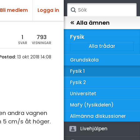
Bli medlem
Logga in
atematik
Alla ämnen
sik
Fysik
1
793
SVAR
VISNINGAR
Alla trådar
emi
Postad:
13 okt 2018 14:08
Grundskola
ologi
Fysik 1
knik & Bygg
Fysik 2
rogrammering
Universitet
venska
MaFy (fysikdelen)
Den andra vagnen
ngelska
Allmänna diskussioner
n 5 cm/s åt höger.
er språk
Livehjälpen