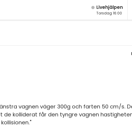
Live­hjälpen
Torsdag 16:00
M
Fy
K
Bi
Te
P
S
vänstra vagnen väger 300g och farten 50 cm/s. 
E
tt de kolliderat får den tyngre vagnen hastighete
Fl
ollisionen."