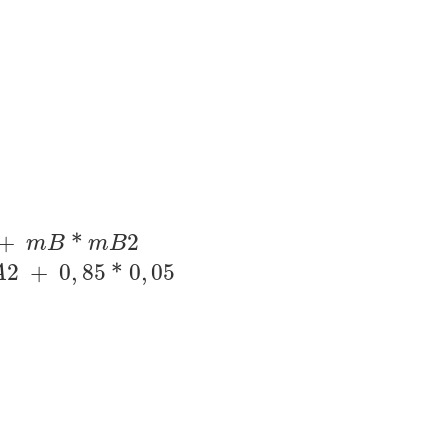
S
E
B
=
0
,
850
k
g
v
B
1
=
0
,
35
m
/
s
v
B
2
=
5
c
m
/
s
=
0
,
05
m
F
Öv
+
*
2
m
B
m
B
2
+
0
,
85
*
0
,
05
A