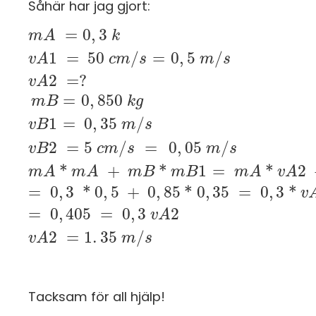
Såhär har jag gjort:
=
0
,
3
m
m
A
A
=
0
,
3
k
v
A
1
k
=
50
c
m
/
s
=
0
,
5
m
/
s
v
A
2
=
?
m
1
=
50
/
=
0
,
5
/
v
A
c
m
s
m
s
2
=
?
v
A
=
0
,
850
m
B
k
g
1
=
0
,
35
/
v
B
m
s
2
=
5
/
=
0
,
05
/
v
B
c
m
s
m
s
*
+
*
1
=
*
2
m
A
m
A
m
B
m
B
m
A
v
A
=
0
,
3
*
0
,
5
+
0
,
85
*
0
,
35
=
0
,
3
*
v
=
0
,
405
=
0
,
3
2
v
A
2
=
1
.
35
/
v
A
m
s
Tacksam för all hjälp!