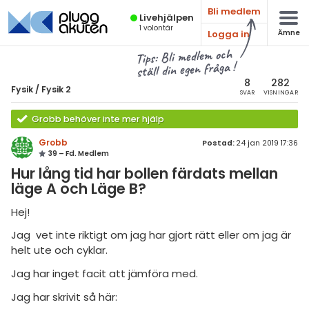
Bli medlem
Live­hjälpen
1
volontär
Logga in
Ämne
atematik
Alla ämnen
Tips: Bli medlem och
ställ din egen fråga !
sik
Fysik
8
282
Fysik
/
Fysik 2
SVAR
VISNINGAR
Alla trådar
emi
Grobb behöver inte mer hjälp
Grundskola
ologi
Grobb
Postad:
24 jan 2019 17:36
39 – Fd. Medlem
Fysik 1
knik & Bygg
Hur lång tid har bollen färdats mellan
Fysik 2
läge A och Läge B?
rogrammering
Universitet
Hej!
venska
MaFy (fysikdelen)
Jag vet inte riktigt om jag har gjort rätt eller om jag är
helt ute och cyklar.
ngelska
Allmänna diskussioner
Jag har inget facit att jämföra med.
er språk
Livehjälpen
Jag har skrivit så här: