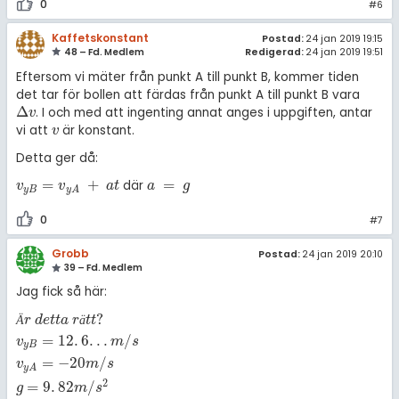
0
#6
Kaffetskonstant
Postad:
24 jan 2019 19:15
48 – Fd. Medlem
Redigerad:
24 jan 2019 19:51
Eftersom vi mäter från punkt A till punkt B, kommer tiden
det tar för bollen att färdas från punkt A till punkt B vara
Δ
. I och med att ingenting annat anges i uppgiften, antar
∆
v
v
vi att
är konstant.
v
v
Detta ger då:
=
+
=
där
v
y
B
=
v
y
A
+
a
t
a
=
g
v
v
a
t
a
g
y
B
y
A
0
#7
Grobb
Postad:
24 jan 2019 20:10
39 – Fd. Medlem
Jag fick så här:
?
Ä
r
d
e
t
t
a
r
ä
t
t
?
v
y
B
=
12
.
6
.
.
.
m
/
s
v
y
A
=
-
20
m
/
s
g
=
9
.
82
m
/
s
2
12
.
6
.
.
.
+
20
9
.
8
Ä
r
d
e
t
t
a
r
ä
t
t
=
12
.
6
.
.
.
/
v
m
s
y
B
=
−
20
/
v
m
s
y
A
2
=
9
.
82
/
g
m
s