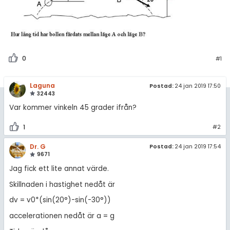
0
#1
Laguna
Postad:
24 jan 2019 17:50
32443
Var kommer vinkeln 45 grader ifrån?
1
#2
Dr. G
Postad:
24 jan 2019 17:54
9671
Jag fick ett lite annat värde.
Skillnaden i hastighet nedåt är
dv = v0*(sin(20°)-sin(-30°))
accelerationen nedåt är a = g