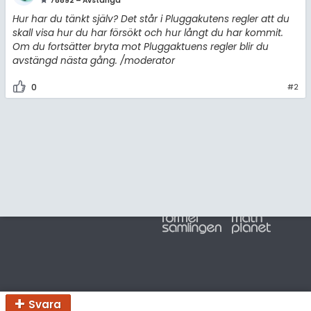
amhällsorientering
78892 – Avstängd
För lärare
Hur har du tänkt själv? Det står i Pluggakutens regler att du
konomi
skall visa hur du har försökt och hur långt du har kommit.
3 inloggade
Om du fortsätter bryta mot Pluggaktuens regler blir du
ler ämnen
avstängd nästa gång. /moderator
Om Pluggakuten
riga diskussioner
0
#2
Allmänna villkor
Cookie-inställningar
Svara