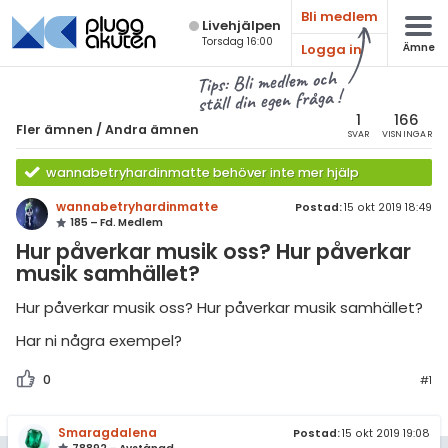
Bli medlem
Live­hjälpen
Torsdag 16:00
Logga in
Ämne
atematik
Alla ämnen
Tips: Bli medlem och
ställ din egen fråga !
sik
Fler ämnen
1
166
Fler ämnen
/
Andra ämnen
SVAR
VISNINGAR
Alla trådar
emi
wannabetryhardinmatte behöver inte mer hjälp
Hem- och
ologi
wannabetryhardinmatte
konsumentkunskap
Postad:
15 okt 2019 18:49
185 – Fd. Medlem
knik & Bygg
Idrott och hälsa
Hur påverkar musik oss? Hur påverkar
musik samhället?
rogrammering
Andra ämnen
Hur påverkar musik oss? Hur påverkar musik samhället?
Livehjälpen
venska
Har ni några exempel?
ngelska
Topplistor
0
#1
er språk
Regler
Smaragdalena
Postad:
15 okt 2019 19:08