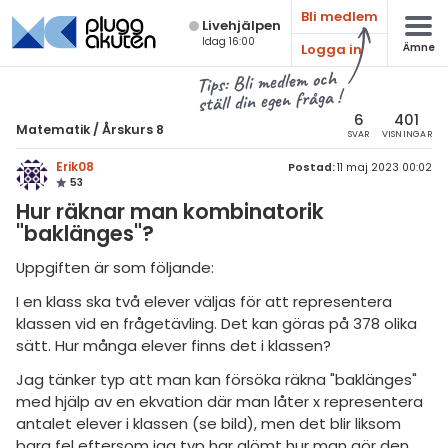
Bli medlem
Live­hjälpen
Idag 16:00
Logga in
Ämne
atematik
Alla ämnen
Tips: Bli medlem och
ställ din egen fråga !
sik
Matematik
6
401
Matematik
/
Årskurs 8
SVAR
VISNINGAR
Alla trådar
emi
Erik08
Postad:
11 maj 2023 00:02
53
Årskurs 7
ologi
Hur räknar man kombinatorik
Årskurs 8
"baklänges"?
knik & Bygg
Årskurs 9
Uppgiften är som följande:
rogrammering
Matte 1
I en klass ska två elever väljas för att representera
venska
klassen vid en frågetävling. Det kan göras på 378 olika
Matte 2
sätt. Hur många elever finns det i klassen?
ngelska
Matte 3
Jag tänker typ att man kan försöka räkna "baklänges"
med hjälp av en ekvation där man låter x representera
er språk
Matte 4
antalet elever i klassen (se bild), men det blir liksom
bara fel eftersom jag typ har glömt hur man gör den
Matte 5