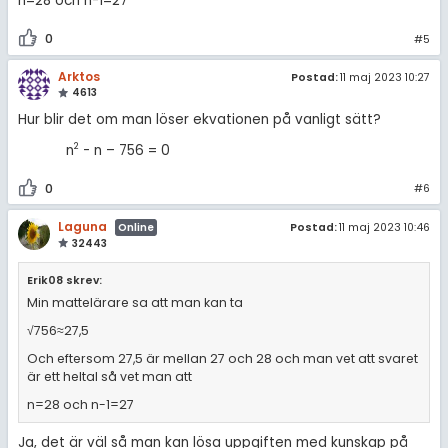
n=28 och n-1=27
0
#5
Arktos
Postad:
11 maj 2023 10:27
4613
Hur blir det om man löser ekvationen på vanligt sätt?
2
n
- n – 756 = 0
0
#6
Laguna
Postad:
11 maj 2023 10:46
Online
32443
Erik08 skrev:
Min mattelärare sa att man kan ta
√756≈27,5
Och eftersom 27,5 är mellan 27 och 28 och man vet att svaret
är ett heltal så vet man att
n=28 och n-1=27
Ja, det är väl så man kan lösa uppgiften med kunskap på