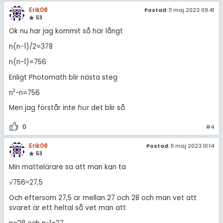
Erik08
Postad:
11 maj 2023 09:41
53
Ok nu har jag kommit så här långt
n(n-1)/2=378
n(n-1)=756
Enligt Photomath blir nästa steg
2
n
-n=756
Men jag förstår inte
hur
det blir så
0
#4
Erik08
Postad:
11 maj 2023 10:14
53
Min mattelärare sa att man kan ta
√756≈27,5
Och eftersom 27,5 är mellan 27 och 28 och man vet att
svaret är ett heltal så vet man att