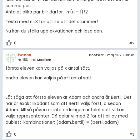
samma par.
Antalet olika par blir därför n·(n – 1)/2 .
Testa med n=3 för att se att det stämmer!
Nu kan du ställa upp ekvationen och lösa den.
0
#2
bacon
Postad:
11 maj 2023 00:38
153 – Fd. Medlem
första eleven kan väljas på x antal sätt.
andra eleven kan väljas på x-1 antal sätt
Låt säga att första eleven är Adam och andra är Bertil. Det
här är exakt likadant som att Bertil väljs först, o sedan
Adam. Alltså påverkar inte ordningen antalet sätt vi kan
välja representanter. Då delar vi med 2 för att bli av med
dublett-kombinationer; (adam,bertil) = (bertil,adam)
0
#3