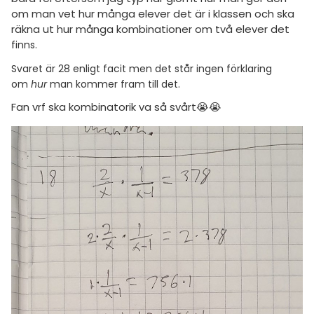
amhällsorientering
om man vet hur många elever det är i klassen och ska
Inför högskolan
räkna ut hur många kombinationer om två elever det
konomi
f
inns.
Universitet
ler ämnen
Svaret är 28 enligt facit men det står ingen förklaring
Högskoleprovet
om
hur
man kommer fram till det.
riga diskussioner
MaFy (mattedelen)
Fan vrf ska kombinatorik va så svårt😭😭
Allmänna diskussioner
Livehjälpen
Topplistor
Regler
För lärare
5 inloggade