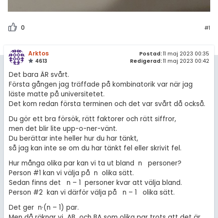
0
#1
Arktos
Postad:
11 maj 2023 00:35
4613
Redigerad:
11 maj 2023 00:42
Det bara ÄR svårt.
Första gången jag träffade på kombinatorik var när jag
läste matte på universitetet.
Det kom redan första terminen och det var svårt då också.
Du gör ett bra försök, rätt faktorer och rätt siffror,
men det blir lite upp-o-ner-vänt.
Du berättar inte heller hur du har tänkt,
så jag kan inte se om du har tänkt fel eller skrivit fel.
Hur många olika par kan vi ta ut bland n personer?
Person #1 kan vi välja på n olika sätt.
Sedan finns det n – 1 personer kvar att välja bland.
Person #2 kan vi därför välja på n – 1 olika sätt.
Det ger n·(n – 1) par.
Men då räknar vi AB och BA som olika par trots att det är