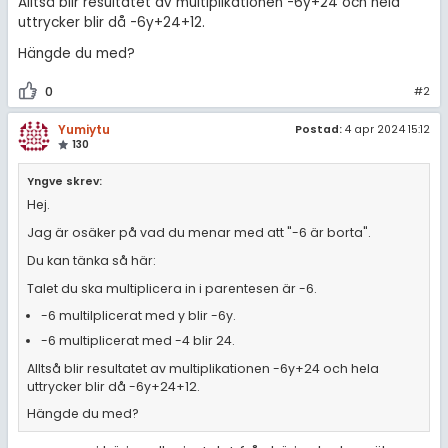
Alltså blir resultatet av multiplikationen -6y+24 och hela
uttrycker blir då -6y+24+12.
Hängde du med?
0
#2
Yumiytu
Postad:
4 apr 2024 15:12
130
Yngve skrev:
Hej.
Jag är osäker på vad du menar med att "-6 är borta".
Du kan tänka så här:
Talet du ska multiplicera in i parentesen är -6.
-6 multilplicerat med y blir -6y.
-6 multiplicerat med -4 blir 24.
Alltså blir resultatet av multiplikationen -6y+24 och hela
uttrycker blir då -6y+24+12.
Hängde du med?