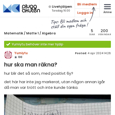
Bli medlem
Live­hjälpen
Torsdag 16:00
Logga in
Ämne
atematik
Alla ämnen
Tips: Bli medlem och
ställ din egen fråga !
Matematik
sik
atematik
5
200
Matematik
/
Matte 1
/
Algebra
SVAR
VISNINGAR
Alla trådar
emi
Matte 1
Yumiytu behöver inte mer hjälp
Alla trådar
skurs 7
ologi
Yumiytu
Postad:
4 apr 2024 14:28
130
skurs 8
Aritmetik
knik & Bygg
hur ska man räkna?
skurs 9
Algebra
rogrammering
hur blir det så som, med positivt 6y?
tte 1
Funktioner
det här har inte jag markerat, utan någon annan igår
venska
tte 2
då man var trött och inte kunde tänka.
Geometri
ngelska
tte 3
Procent
er språk
tte 4
Sannolikhet och statistik
tte 5