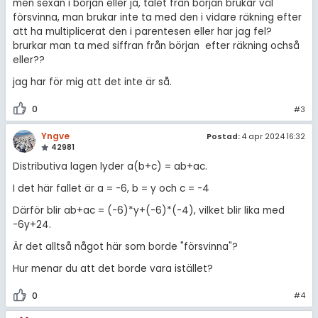
men sexan i början eller ja, talet från början brukar väl
försvinna, man brukar inte ta med den i vidare räkning efter
att ha multiplicerat den i parentesen eller har jag fel?
brurkar man ta med siffran från början efter räkning ochså
eller??
jag har för mig att det inte är så.
0
#3
Yngve
Postad:
4 apr 2024 16:32
42981
Distributiva lagen lyder a(b+c) = ab+ac.
I det här fallet är a = -6, b = y och c = -4
Därför blir ab+ac = (-6)*y+(-6)*(-4), vilket blir lika med
-6y+24.
Är det alltså något här som borde "försvinna"?
Hur menar du att det borde vara istället?
0
#4