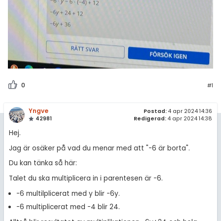
0
#1
Yngve
Postad:
4 apr 2024 14:36
42981
Redigerad:
4 apr 2024 14:38
Hej.
Jag är osäker på vad du menar med att "-6 är borta".
Du kan tänka så här:
Talet du ska multiplicera in i parentesen är -6.
-6 multilplicerat med y blir -6y.
-6 multiplicerat med -4 blir 24.