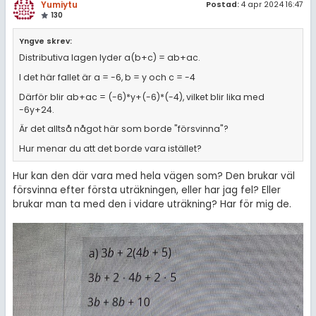
Yumiytu
Postad:
4 apr 2024 16:47
130
Yngve skrev:
Distributiva lagen lyder a(b+c) = ab+ac.
I det här fallet är a = -6, b = y och c = -4
Därför blir ab+ac = (-6)*y+(-6)*(-4), vilket blir lika med
-6y+24.
Är det alltså något här som borde "försvinna"?
Hur menar du att det borde vara istället?
Hur kan den där vara med hela vägen som? Den brukar väl
försvinna efter första uträkningen, eller har jag fel? Eller
brukar man ta med den i vidare uträkning? Har för mig de.