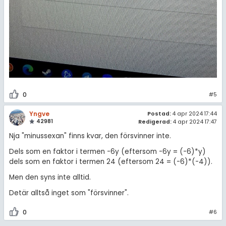
0
#5
Yngve
Postad:
4 apr 2024 17:44
42981
Redigerad:
4 apr 2024 17:47
Nja "minussexan" finns kvar, den försvinner inte.
Dels som en faktor i termen -6y (eftersom -6y = (-6)*y)
dels som en faktor i termen 24 (eftersom 24 = (-6)*(-4)).
Men den syns inte alltid.
Detär alltså inget som "försvinner".
0
#6