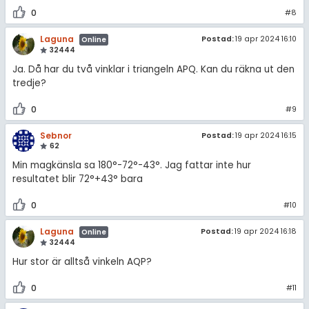
0
#8
Laguna
Postad:
19 apr 2024 16:10
Online
32444
Ja. Då har du två vinklar i triangeln APQ. Kan du räkna ut den
tredje?
0
#9
Sebnor
Postad:
19 apr 2024 16:15
62
Min magkänsla sa 180°-72°-43°. Jag fattar inte hur
resultatet blir 72°+43° bara
0
#10
Laguna
Postad:
19 apr 2024 16:18
Online
32444
Hur stor är alltså vinkeln AQP?
0
#11