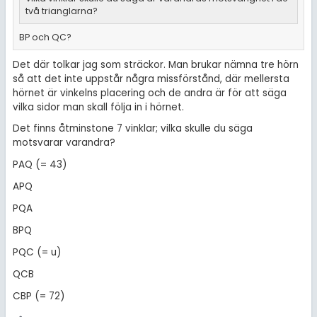
två trianglarna?
BP och QC?
Det där tolkar jag som sträckor. Man brukar nämna tre hörn
så att det inte uppstår några missförstånd, där mellersta
hörnet är vinkelns placering och de andra är för att säga
vilka sidor man skall följa in i hörnet.
Det finns åtminstone 7 vinklar; vilka skulle du säga
motsvarar varandra?
PAQ (= 43)
APQ
PQA
BPQ
PQC (= u)
QCB
CBP (= 72)