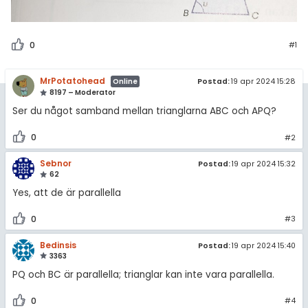
amhällsorientering
Statistik
för högskolan
konomi
Livehjälpen
0
#1
iversitet
ler ämnen
Topplistor
gskoleprovet
MrPotatohead
Postad:
19 apr 2024 15:28
Online
riga diskussioner
Regler
8197 – Moderator
Fy (mattedelen)
Ser du något samband mellan trianglarna ABC och APQ?
lmänna diskussioner
För lärare
0
#2
10 inloggade
Sebnor
Postad:
19 apr 2024 15:32
62
Om Pluggakuten
Yes, att de är parallella
0
#3
Allmänna villkor
Bedinsis
Postad:
19 apr 2024 15:40
Cookie-inställningar
3363
PQ och BC är parallella; trianglar kan inte vara parallella.
0
#4