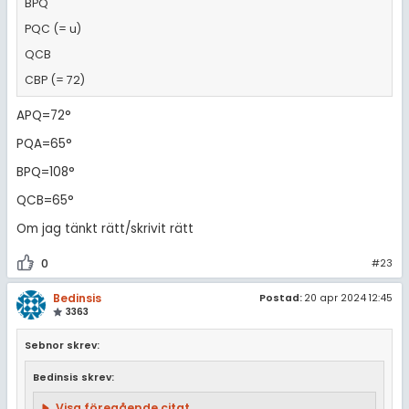
BPQ
PQC (= u)
QCB
CBP (= 72)
APQ=72°
PQA=65°
BPQ=108°
QCB=65°
Om jag tänkt rätt/skrivit rätt
0
#23
Bedinsis
Postad:
20 apr 2024 12:45
3363
Sebnor skrev:
Bedinsis skrev:
Visa föregående citat