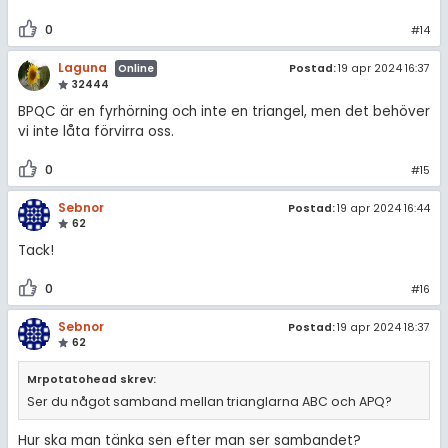
0
#14
Laguna
Postad:
19 apr 2024 16:37
Online
32444
BPQC är en fyrhörning och inte en triangel, men det behöver
vi inte låta förvirra oss.
0
#15
Sebnor
Postad:
19 apr 2024 16:44
62
Tack!
0
#16
Sebnor
Postad:
19 apr 2024 18:37
62
Mrpotatohead skrev:
Ser du något samband mellan trianglarna ABC och APQ?
Hur ska man tänka sen efter man ser sambandet?