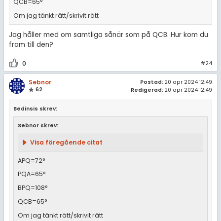
QCB=65°
Om jag tänkt rätt/skrivit rätt
Jag håller med om samtliga sånär som på QCB. Hur kom du
fram till den?
0
#24
Sebnor
Postad:
20 apr 2024 12:49
62
Redigerad:
20 apr 2024 12:49
Bedinsis skrev:
Sebnor skrev:
Visa föregående citat
APQ=72°
PQA=65°
BPQ=108°
QCB=65°
Om jag tänkt rätt/skrivit rätt