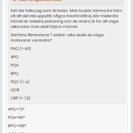
Det där tolka jag som sträckor. Man brukar nämna tre hörn
så att det inte uppstår några missförstånd, där mellersta
hörnet är vinkelns placering och de andra är för att säga
vilka sidor man skall följa in i hörnet.
Det finns åtminstone 7 vinklar; vilka skulle du säga
motsvarar varandra?
PAQ (= 43)
APQ
PQA
BPQ
PQC (= u)
QCB
CBP (= 72)
APQ=72°
PQA=65°
BPQ=108°