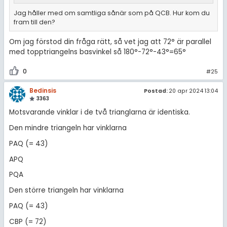
Jag håller med om samtliga sånär som på QCB. Hur kom du
fram till den?
Om jag förstod din fråga rätt, så vet jag att 72° är parallel
med topptriangelns basvinkel så 180°-72°-43°=65°
0
#25
Bedinsis
Postad:
20 apr 2024 13:04
3363
Motsvarande vinklar i de två trianglarna är identiska.
Den mindre triangeln har vinklarna
PAQ (= 43)
APQ
PQA
Den större triangeln har vinklarna
PAQ (= 43)
CBP (= 72)