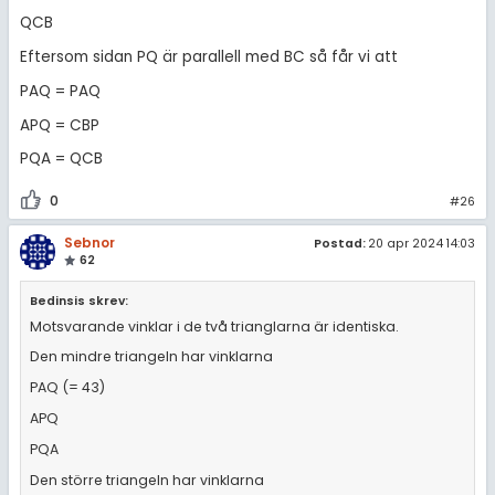
QCB
Eftersom sidan PQ är parallell med BC så får vi att
PAQ = PAQ
APQ = CBP
PQA = QCB
0
#26
Sebnor
Postad:
20 apr 2024 14:03
62
Bedinsis skrev:
Motsvarande vinklar i de två trianglarna är identiska.
Den mindre triangeln har vinklarna
PAQ (= 43)
APQ
PQA
Den större triangeln har vinklarna