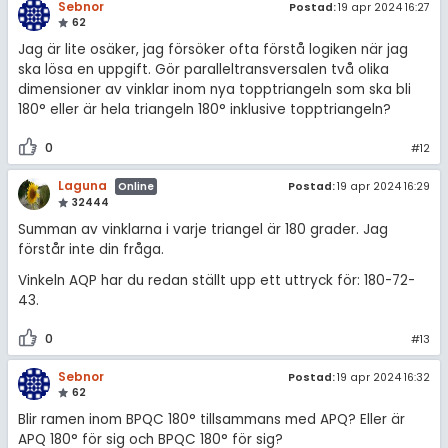
Sebnor
Postad:
19 apr 2024 16:27
62
Jag är lite osäker, jag försöker ofta förstå logiken när jag
ska lösa en uppgift. Gör paralleltransversalen två olika
dimensioner av vinklar inom nya topptriangeln som ska bli
180° eller är hela triangeln 180° inklusive topptriangeln?
0
#12
Laguna
Postad:
19 apr 2024 16:29
Online
32444
Summan av vinklarna i varje triangel är 180 grader. Jag
förstår inte din fråga.
Vinkeln AQP har du redan ställt upp ett uttryck för: 180-72-
43.
0
#13
Sebnor
Postad:
19 apr 2024 16:32
62
Blir ramen inom BPQC 180° tillsammans med APQ? Eller är
APQ 180° för sig och BPQC 180° för sig?