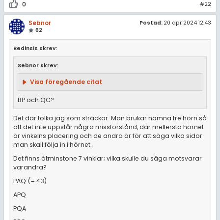
0
#22
Sebnor
Postad:
20 apr 2024 12:43
62
Bedinsis skrev:
Sebnor skrev:
Visa föregående citat
BP och QC?
Det där tolka jag som sträckor. Man brukar nämna tre hörn så
att det inte uppstår några missförstånd, där mellersta hörnet
är vinkelns placering och de andra är för att säga vilka sidor
man skall följa in i hörnet.
Det finns åtminstone 7 vinklar; vilka skulle du säga motsvarar
varandra?
PAQ (= 43)
APQ
PQA