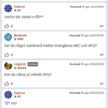
Sebnor
Postad:
19 apr 2024 15:51
62
Varför blir vinkel u=115°?
0
#5
Bedinsis
Postad:
19 apr 2024 15:55
3363
Ser du något samband mellan trianglarna ABC och APQ?
0
#6
Laguna
Postad:
19 apr 2024 15:56
Online
32444
Kan du räkna ut vinkeln APQ?
0
#7
Sebnor
Postad:
19 apr 2024 16:00
62
72° va?