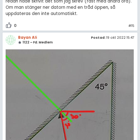
redan hade skrivit det som jag skrev (fast med andra ord).
Om man stänger ner datorn med en tråd öppen, så
uppdateras den inte automatiskt.
0
#15
Bayan Ali
Postad:
19 okt 2022 15:47
1122 – Fd. Medlem