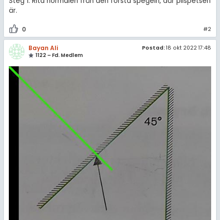
Steg 1: Rita normalen från den första spegeln, där pilspetsen
är.
0
#2
Bayan Ali
Postad:
18 okt 2022 17:48
1122 – Fd. Medlem