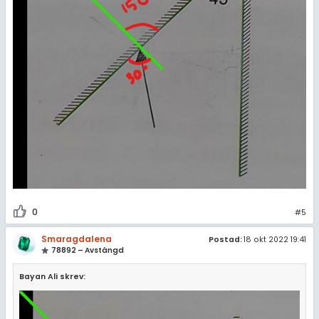
0
#5
Smaragdalena
Postad:
18 okt 2022 19:41
78892 – Avstängd
Bayan Ali skrev: