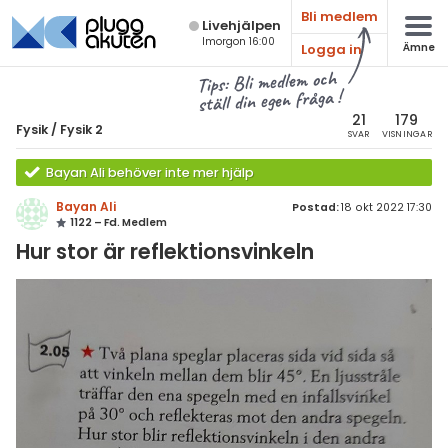
Bli medlem
Live­hjälpen
Imorgon 16:00
Logga in
Ämne
atematik
Alla ämnen
Tips: Bli medlem och
ställ din egen fråga !
sik
Fysik
21
179
Fysik
/
Fysik 2
SVAR
VISNINGAR
Alla trådar
emi
Bayan Ali behöver inte mer hjälp
Grundskola
ologi
Bayan Ali
Postad:
18 okt 2022 17:30
1122 – Fd. Medlem
Fysik 1
knik & Bygg
Hur stor är reflektionsvinkeln
Fysik 2
rogrammering
Universitet
venska
MaFy (fysikdelen)
ngelska
Allmänna diskussioner
er språk
Livehjälpen