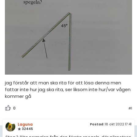
amhällsorientering
Topplistor
konomi
Regler
ler ämnen
För lärare
riga diskussioner
7 inloggade
Om Pluggakuten
Allmänna villkor
jag förstår att man ska rita för att lösa denna men
Cookie-inställningar
fattar inte hur jag ska rita, ser liksom inte hur/var vågen
kommer gå
0
#1
Laguna
Postad:
18 okt 2022 17:41
32445