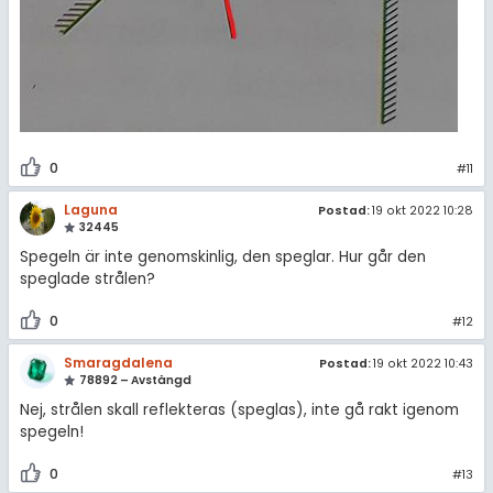
0
#11
Laguna
Postad:
19 okt 2022 10:28
32445
Spegeln är inte genomskinlig, den speglar. Hur går den
speglade strålen?
0
#12
Smaragdalena
Postad:
19 okt 2022 10:43
78892 – Avstängd
Nej, strålen skall reflekteras (speglas), inte gå rakt igenom
spegeln!
0
#13