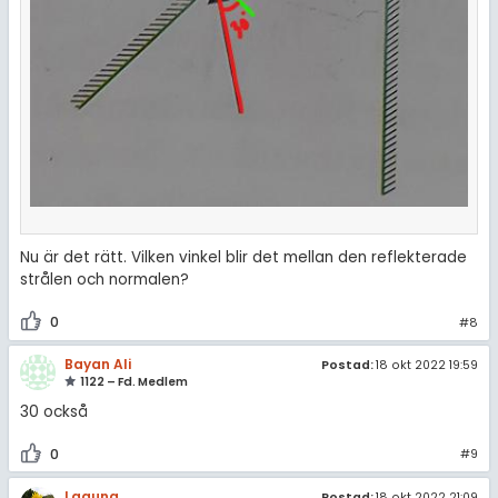
Nu är det rätt. Vilken vinkel blir det mellan den reflekterade
strålen och normalen?
0
#8
Bayan Ali
Postad:
18 okt 2022 19:59
1122 – Fd. Medlem
30 också
0
#9
Laguna
Postad:
18 okt 2022 21:09