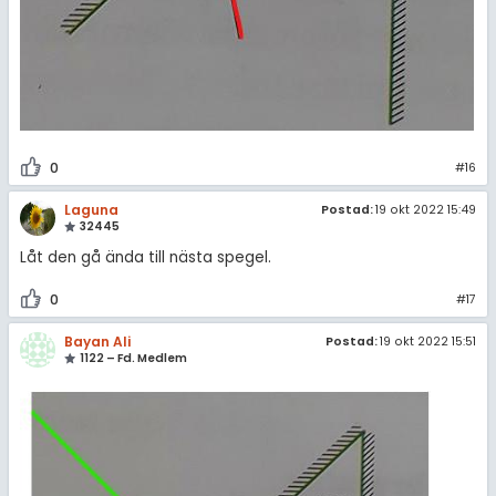
0
#16
Laguna
Postad:
19 okt 2022 15:49
32445
Låt den gå ända till nästa spegel.
0
#17
Bayan Ali
Postad:
19 okt 2022 15:51
1122 – Fd. Medlem