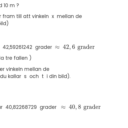
d 10 m ?
ram till att vinkeln x mellan de
ild)
≈
42
,
6
grader
r 42,59261242 grader
≈
42
,
6
grader
 tre fallen )
er vinkeln mellan de
 kallar s och t i din bild).
≈
40
,
8
grader
får 40,82268729 grader
≈
40
,
8
grader