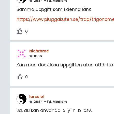
2684 – Fd. Medlem
Samma uppgift som i denna länk
https://www.pluggakuten.se/trad/trigonome
0
Nichrome
1856
Kan man dock lösa uppgiften utan att hitt
0
larsolof
2684 – Fd. Medlem
Ja, du kan använda x y h b osv.