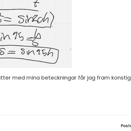
S
In
E
Un
F
Hö
Öv
Ma
Al
sätter med mina beteckningar får jag fram konst
Post