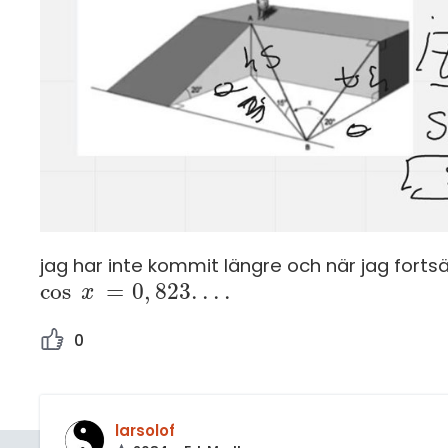
jag har inte kommit längre och när jag fort
cos
=
0
,
823
.
.
.
.
cos
x
x
=
0
,
823
.
.
.
.
0
larsolof