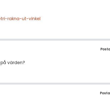
tri-rakna-ut-vinkel
Post
a på värden?
Posta