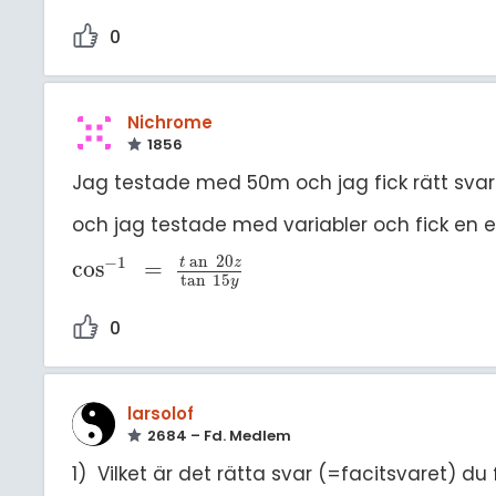
0
Nichrome
1856
Jag testade med 50m och jag fick rätt svar m
och jag testade med variabler och fick en 
an
20
−
1
t
z
cos
=
cos
-
1
=
t
an
20
z
tan
15
y
tan
15
y
0
larsolof
2684 – Fd. Medlem
1) Vilket är det rätta svar (=facitsvaret) d