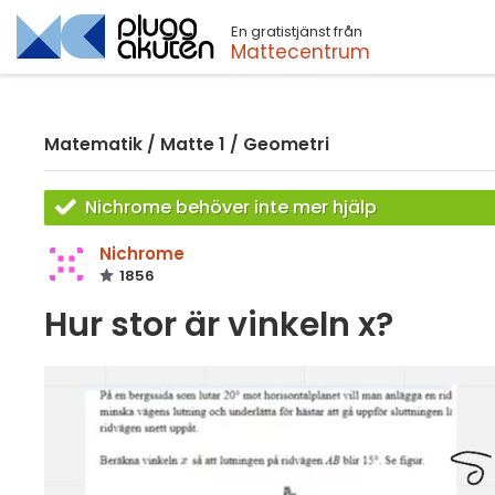
En gratistjänst från
Sök
Mattecentrum
Matematik
/
Matte 1
/
Geometri
Nichrome behöver inte mer hjälp
Nichrome
1856
Hur stor är vinkeln x?