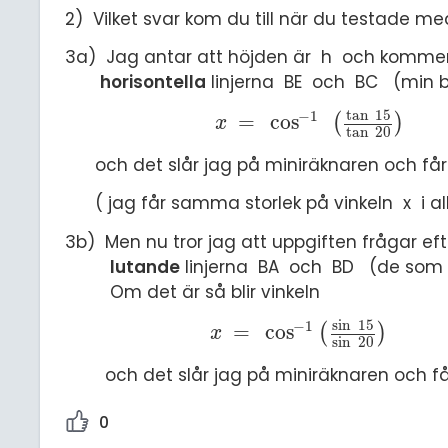
2) Vilket svar kom du till när du testade me
3a) Jag antar att höjden är h och kommer f
horisontella
linjerna BE och BC (min b
tan
15
−
1
=
cos
(
)
x
=
cos
-
1
tan
15
tan
20
x
tan
20
och det slår jag på miniräknaren och få
( jag får samma storlek på vinkeln x i alla
3b) Men nu tror jag att uppgiften frågar eft
lutande
linjerna BA och BD (de som du
Om det är så blir vinkeln
sin
15
−
1
=
cos
(
)
x
=
cos
-
1
sin
15
sin
20
x
sin
20
och det slår jag på miniräknaren och 
0