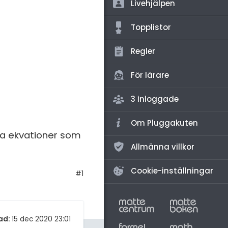
amhällsorientering
Livehjälpen
för högskolan
konomi
Topplistor
iversitet
ler ämnen
Regler
gskoleprovet
riga diskussioner
Fy (mattedelen)
För lärare
lmänna diskussioner
3 inloggade
Om Pluggakuten
iga ekvationer som
Allmänna villkor
Cookie-inställningar
#1
ad:
15 dec 2020 23:01