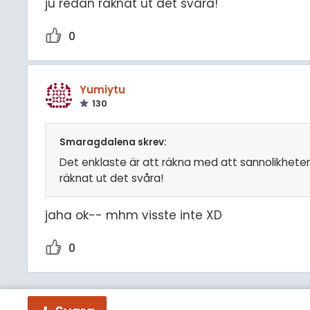
ju redan räknat ut det svåra!
0
Yumiytu
130
Smaragdalena skrev:
Det enklaste är att räkna med att sannolikheten a
räknat ut det svåra!
jaha ok-- mhm visste inte XD
0