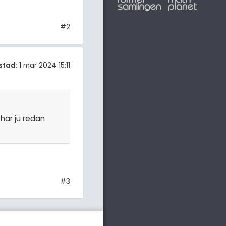
#2
stad:
1 mar 2024 15:11
 har ju redan
#3