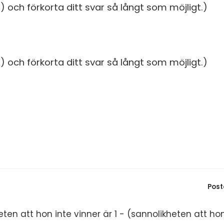
S
 och förkorta ditt svar så långt som möjligt.)
In
E
Un
F
Hö
 och förkorta ditt svar så långt som möjligt.)
Öv
Ma
Al
Post
ten att hon inte vinner är 1 - (sannolikheten att hon