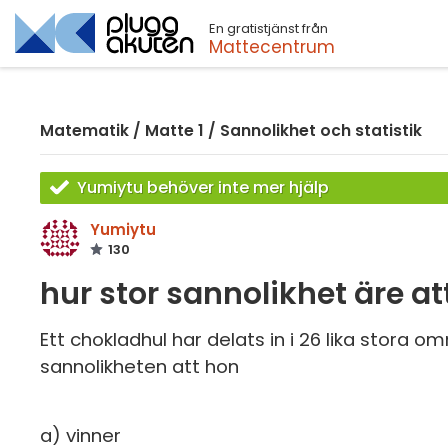
En gratistjänst från
Sök
Mattecentrum
Matematik
/
Matte 1
/
Sannolikhet och statistik
Yumiytu behöver inte mer hjälp
Yumiytu
130
hur stor sannolikhet äre at
Ett chokladhul har delats in i 26 lika stora o
sannolikheten att hon
a) vinner