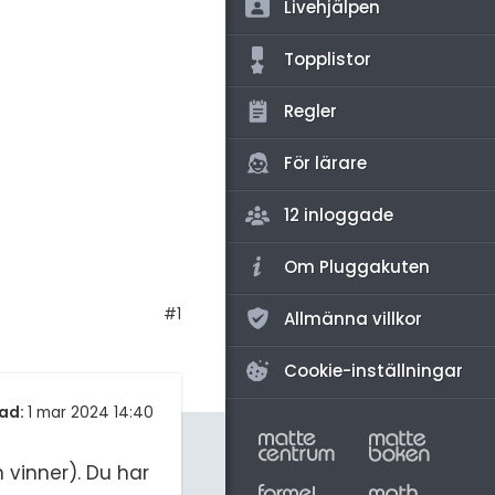
amhällsorientering
Livehjälpen
för högskolan
konomi
Topplistor
iversitet
ler ämnen
Regler
gskoleprovet
riga diskussioner
Fy (mattedelen)
För lärare
lmänna diskussioner
12 inloggade
Om Pluggakuten
#1
Allmänna villkor
Cookie-inställningar
ad:
1 mar 2024 14:40
 vinner). Du har