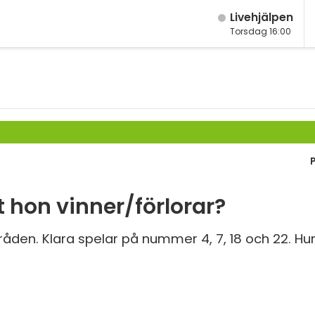
Live­hjälpen
Torsdag 16:00
M
Fy
M
K
År
Bi
År
Te
År
P
t hon vinner/förlorar?
Ma
S
Ma
mråden. Klara spelar på nummer 4, 7, 18 och 22. Hur
E
Ma
Fl
Ma
Ma